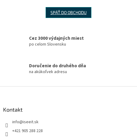
SPÄŤ DO OBCHODU
Cez 3000 výdajných miest
po celom Slovensku
Doručenie do druhého dňa
na akúkoľvek adresu
Z
á
p
ä
Kontakt
t
info
@
iseeit.sk
i
e
+421 905 288 228