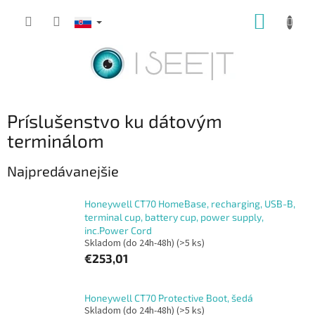
Prejsť
NÁKUP
na
obsah
KOŠÍK
Príslušenstvo ku dátovým
terminálom
Najpredávanejšie
Honeywell CT70 HomeBase, recharging, USB-B,
terminal cup, battery cup, power supply,
inc.Power Cord
Skladom (do 24h-48h)
(>5 ks)
€253,01
Honeywell CT70 Protective Boot, šedá
Skladom (do 24h-48h)
(>5 ks)