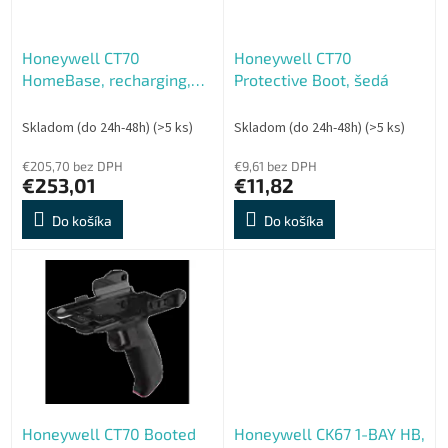
k
r
t
o
o
Honeywell CT70
Honeywell CT70
d
v
HomeBase, recharging,
Protective Boot, šedá
u
USB-B, terminal cup,
k
battery cup, power
t
Skladom (do 24h-48h)
(>5 ks)
Skladom (do 24h-48h)
(>5 ks)
supply, inc.Power Cord
o
€205,70 bez DPH
€9,61 bez DPH
v
€253,01
€11,82
Do košíka
Do košíka
Honeywell CT70 Booted
Honeywell CK67 1-BAY HB,