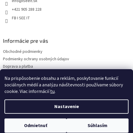
info
@
iseeit.sk
i
e
+421 905 288 228
FB I SEE IT
Informácie pre vás
Obchodné podmienky
Podmienky ochrany osobných údajov
Doprava a platba
Reklamácie
Na prispôsobenie obsahu a reklám, poskytovanie funkcií
Kontakty
sociálnych médií a analýzu návštevnosti používame súbory
cookie. Viac informácií
tu
.
Nastavenie
Copyright 2026
Eshop I SEE IT
. Všetky práva vyhradené.
Upraviť
Odmietnuť
Súhlasím
nastavenie cookies