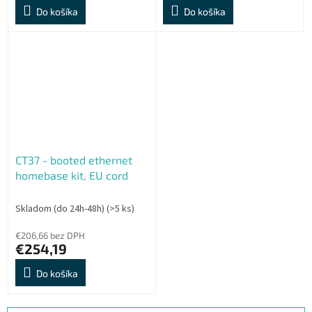
Do košíka
Do košíka
CT37 - booted ethernet
homebase kit, EU cord
Skladom (do 24h-48h)
(>5 ks)
€206,66 bez DPH
€254,19
Do košíka