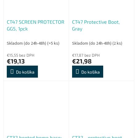
CT47 SCREEN PROTECTOR
CT47 Protective Boot,
GG5, 1pck
Gray
Skladom (do 24h-48h)
(>5 ks)
Skladom (do 24h-48h)
(2 ks)
€15,55 bez DPH
€17,87 bez DPH
€19,13
€21,98
Do košíka
Do košíka
CT32 booted home base:
CT32 - protective boot