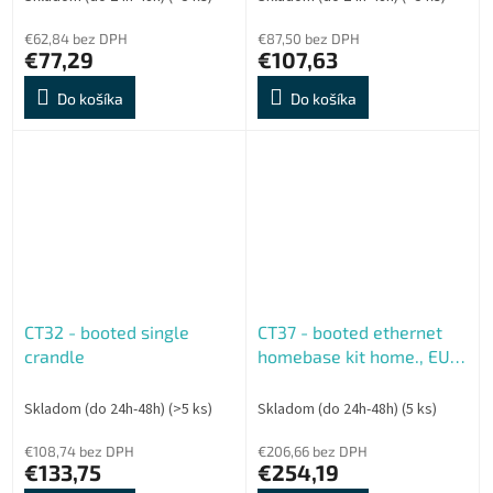
€62,84 bez DPH
€87,50 bez DPH
€77,29
€107,63
Do košíka
Do košíka
CT32 - booted single
CT37 - booted ethernet
crandle
homebase kit home., EU
cord
Skladom (do 24h-48h)
(>5 ks)
Skladom (do 24h-48h)
(5 ks)
€108,74 bez DPH
€206,66 bez DPH
€133,75
€254,19