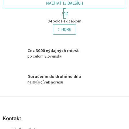
NAČÍTAŤ 13 ĎALŠÍCH
S
1
2
t
O
r
34
položiek celkom
v
á
l
HORE
n
á
k
d
o
v
a
a
Cez 3000 výdajných miest
c
n
i
po celom Slovensku
i
e
e
p
r
Doručenie do druhého dňa
v
na akúkoľvek adresu
k
y
v
Z
ý
á
p
p
i
s
ä
Kontakt
u
t