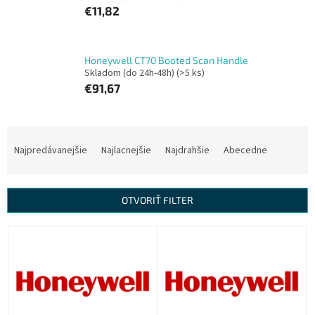
€11,82
Honeywell CT70 Booted Scan Handle
Skladom (do 24h-48h)
(>5 ks)
€91,67
R
a
Najpredávanejšie
Najlacnejšie
Najdrahšie
Abecedne
d
e
n
OTVORIŤ FILTER
i
e
V
p
ý
r
p
o
i
d
s
u
p