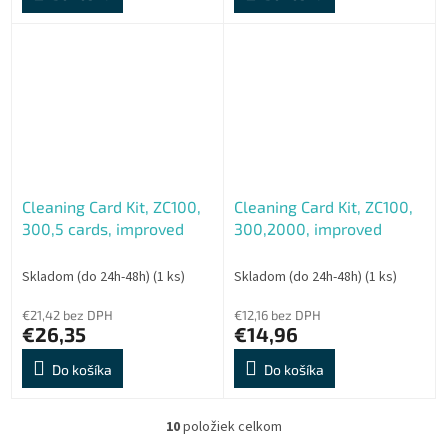
Cleaning Card Kit, ZC100,
Cleaning Card Kit, ZC100,
300,5 cards, improved
300,2000, improved
Skladom (do 24h-48h)
(1 ks)
Skladom (do 24h-48h)
(1 ks)
€21,42 bez DPH
€12,16 bez DPH
€26,35
€14,96
Do košíka
Do košíka
10
položiek celkom
O