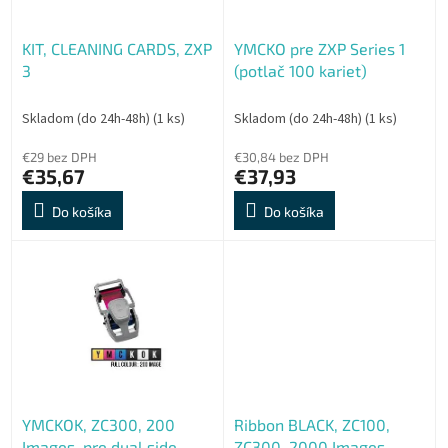
r
t
o
o
KIT, CLEANING CARDS, ZXP
YMCKO pre ZXP Series 1
d
v
3
(potlač 100 kariet)
u
k
t
Skladom (do 24h-48h)
(1 ks)
Skladom (do 24h-48h)
(1 ks)
o
€29 bez DPH
€30,84 bez DPH
v
€35,67
€37,93
Do košíka
Do košíka
YMCKOK, ZC300, 200
Ribbon BLACK, ZC100,
Images, pre dual side
ZC300, 2000 Images