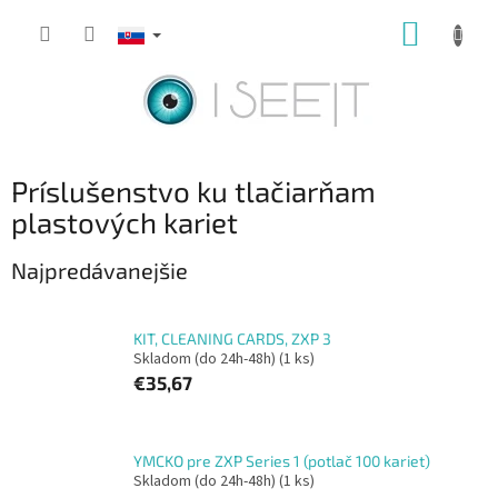
Prejsť
NÁKUP
na
obsah
KOŠÍK
Príslušenstvo ku tlačiarňam
plastových kariet
Najpredávanejšie
KIT, CLEANING CARDS, ZXP 3
Skladom (do 24h-48h)
(1 ks)
€35,67
YMCKO pre ZXP Series 1 (potlač 100 kariet)
Skladom (do 24h-48h)
(1 ks)