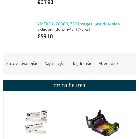
€37,93
YMCKOK, ZC300, 200 Images, pre dual side
Skladom (do 24h-48h)
(>5 ks)
€59,10
R
a
Najpredávanejšie
Najlacnejšie
Najdrahšie
Abecedne
d
e
n
OTVORIŤ FILTER
i
e
V
p
ý
r
p
o
i
d
s
u
p
k