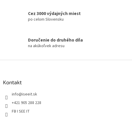
v
l
á
Cez 3000 výdajných miest
d
po celom Slovensku
a
c
i
Doručenie do druhého dňa
e
na akúkoľvek adresu
p
r
v
Z
k
á
y
v
p
ý
ä
Kontakt
p
t
i
info
@
iseeit.sk
i
s
e
u
+421 905 288 228
FB I SEE IT