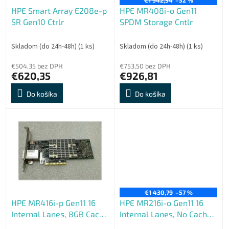
o
o
HPE Smart Array E208e-p
HPE MR408i-o Gen11
d
v
SR Gen10 Ctrlr
SPDM Storage Cntlr
u
k
t
Skladom (do 24h-48h)
(1 ks)
Skladom (do 24h-48h)
(1 ks)
o
€504,35 bez DPH
€753,50 bez DPH
v
€620,35
€926,81
Do košíka
Do košíka
€1 430,79
–57 %
HPE MR416i-p Gen11 16
HPE MR216i-o Gen11 16
Internal Lanes, 8GB Cache
Internal Lanes, No Cache
SPDM PCI Plug-in Storage
SPDM OCP Storage