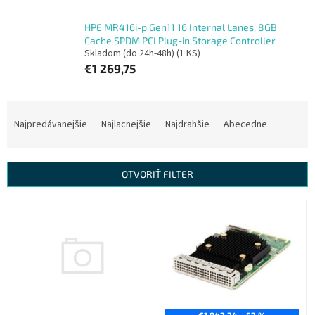
HPE MR416i-p Gen11 16 Internal Lanes, 8GB
Cache SPDM PCI Plug-in Storage Controller
Skladom (do 24h-48h)
(1 KS)
€1 269,75
R
a
Najpredávanejšie
Najlacnejšie
Najdrahšie
Abecedne
d
e
n
OTVORIŤ FILTER
i
e
V
p
ý
r
p
o
i
d
s
u
p
k
r
t
€1 942,34
–52 %