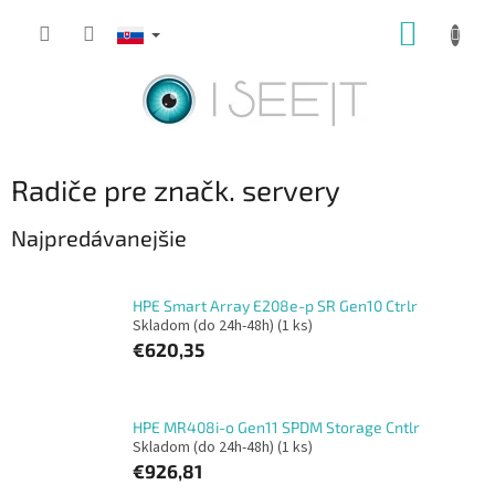
Prejsť
NÁKUP
na
obsah
KOŠÍK
Radiče pre značk. servery
Najpredávanejšie
HPE Smart Array E208e-p SR Gen10 Ctrlr
Skladom (do 24h-48h)
(1 ks)
€620,35
HPE MR408i-o Gen11 SPDM Storage Cntlr
Skladom (do 24h-48h)
(1 ks)
€926,81