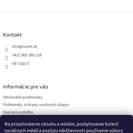
r
v
Z
k
á
y
v
p
ý
ä
Kontakt
p
t
i
info
@
iseeit.sk
i
s
e
u
+421 905 288 228
FB I SEE IT
Informácie pre vás
Obchodné podmienky
Podmienky ochrany osobných údajov
Doprava a platba
Reklamácie
Na prispôsobenie obsahu a reklám, poskytovanie funkcií
Kontakty
sociálnych médií a analýzu návštevnosti používame súbory