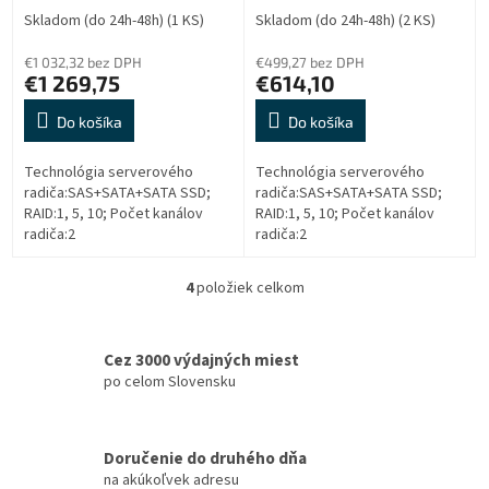
Controller
Controller (raid0,1,10 only)
Skladom (do 24h-48h)
(1 KS)
Skladom (do 24h-48h)
(2 KS)
€1 032,32 bez DPH
€499,27 bez DPH
€1 269,75
€614,10
Do košíka
Do košíka
Technológia serverového
Technológia serverového
radiča:SAS+SATA+SATA SSD;
radiča:SAS+SATA+SATA SSD;
RAID:1, 5, 10; Počet kanálov
RAID:1, 5, 10; Počet kanálov
radiča:2
radiča:2
4
položiek celkom
O
v
l
á
Cez 3000 výdajných miest
d
po celom Slovensku
a
c
i
Doručenie do druhého dňa
e
na akúkoľvek adresu
p