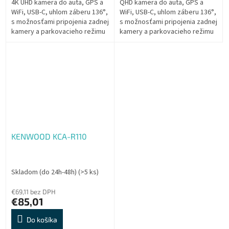
4K UHD kamera do auta, GPS a
QHD kamera do auta, GPS a
WiFi, USB-C, uhlom záberu 136°,
WiFi, USB-C, uhlom záberu 136°,
s možnosťami pripojenia zadnej
s možnosťami pripojenia zadnej
kamery a parkovacieho režimu
kamery a parkovacieho režimu
so sledovaním pohybu, CZ
so sledovaním pohybu, CZ
menu
menu
KENWOOD KCA-R110
Skladom (do 24h-48h)
(>5 ks)
€69,11 bez DPH
€85,01
Do košíka