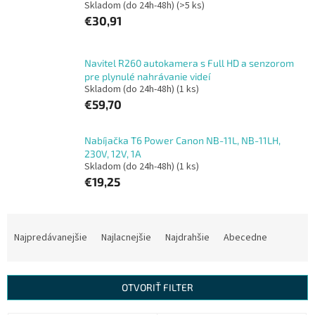
Skladom (do 24h-48h)
(>5 ks)
€30,91
Navitel R260 autokamera s Full HD a senzorom
pre plynulé nahrávanie videí
Skladom (do 24h-48h)
(1 ks)
€59,70
Nabíjačka T6 Power Canon NB-11L, NB-11LH,
230V, 12V, 1A
Skladom (do 24h-48h)
(1 ks)
€19,25
R
a
Najpredávanejšie
Najlacnejšie
Najdrahšie
Abecedne
d
e
n
OTVORIŤ FILTER
i
e