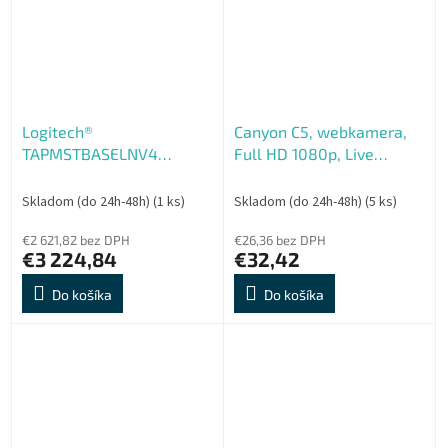
Logitech®
Canyon C5, webkamera,
TAPMSTBASELNV4
Full HD 1080p, Live
LENOVO TEAMS NO CAM
Streaming, 2.0 Mpixel,
EU Plug
USB 2.0, 360° rozsah,
Skladom (do 24h-48h)
(1 ks)
Skladom (do 24h-48h)
(5 ks)
mikrofón
€2 621,82 bez DPH
€26,36 bez DPH
€3 224,84
€32,42
Do košíka
Do košíka