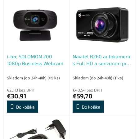
V
p
ý
r
p
o
i
d
s
u
p
k
r
t
o
o
i-tec SOLOMON 200
Navitel R260 autokamera
d
v
1080p Business Webcam
s Full HD a senzorom pre
u
plynulé nahrávanie videí
k
t
Skladom (do 24h-48h)
(>5 ks)
Skladom (do 24h-48h)
(1 ks)
o
€25,13 bez DPH
€48,54 bez DPH
v
€30,91
€59,70
Do košíka
Do košíka