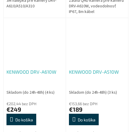
3M nálepka pre kamery DRV-
Zadná QHD kamera pre kameru
A610/A510/A310
DRV-A610W, vodeodolnosť
IP67, 8m kábel
KENWOOD DRV-A610W
KENWOOD DRV-A510W
Skladom (do 24h-48h)
(4 ks)
Skladom (do 24h-48h)
(3 ks)
€202,44 bez DPH
€153,66 bez DPH
€249
€189
Do košíka
Do košíka