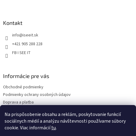
Z
ý
á
p
p
i
s
ä
Kontakt
u
t
info
@
iseeit.sk
i
e
+421 905 288 228
FB I SEE IT
Informácie pre vás
Obchodné podmienky
Podmienky ochrany osobných údajov
Doprava a platba
Reklamácie
Na prispôsobenie obsahu a reklám, poskytovanie funkcií
Kontakty
sociálnych médií a analýzu návštevnosti používame súbory
cookie. Viac informácií
tu
.