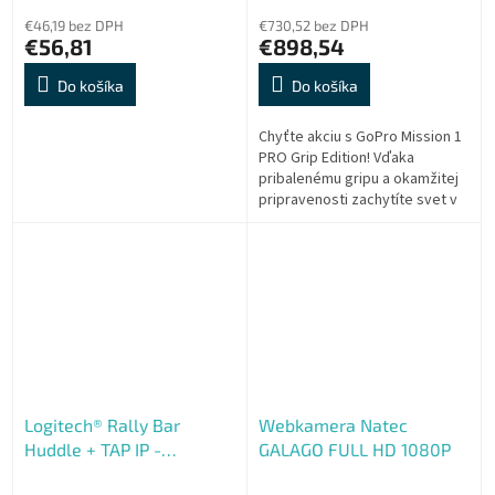
€46,19 bez DPH
€730,52 bez DPH
€56,81
€898,54
Do košíka
Do košíka
Chyťte akciu s GoPro Mission 1
PRO Grip Edition! Vďaka
pribalenému gripu a okamžitej
pripravenosti zachytíte svet v
nekompromisnom 8K pri 60 fps.
Masívny 1" snímač a čip GP3...
Logitech® Rally Bar
Webkamera Natec
Huddle + TAP IP -
GALAGO FULL HD 1080P
GRAPHITE (Bundle)