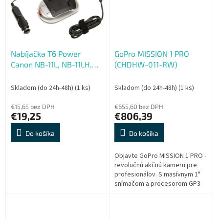
Nabíjačka T6 Power
GoPro MISSION 1 PRO
Canon NB-11L, NB-11LH,
(CHDHW-011-RW)
230V, 12V, 1A
Skladom (do 24h-48h)
(1 ks)
Skladom (do 24h-48h)
(1 ks)
€15,65 bez DPH
€655,60 bez DPH
€19,25
€806,39
Do košíka
Do košíka
Objavte GoPro MISSION 1 PRO -
revolučnú akčnú kameru pre
profesionálov. S masívnym 1"
snímačom a procesorom GP3
nahráva v ohromujúcom 8K pri
60 fps alebo v spomalenom 4K
pri 240...