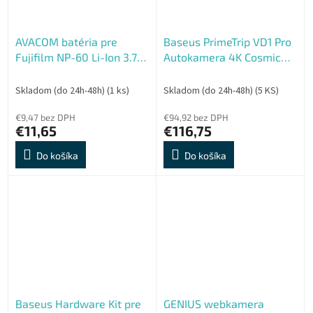
AVACOM batéria pre
Baseus PrimeTrip VD1 Pro
Fujifilm NP-60 Li-Ion 3.7V
Autokamera 4K Cosmic
1180mAh 4.4Wh
Black
Skladom (do 24h-48h)
(1 ks)
Skladom (do 24h-48h)
(5 KS)
€9,47 bez DPH
€94,92 bez DPH
€11,65
€116,75
Do košíka
Do košíka
Baseus Hardware Kit pre
GENIUS webkamera