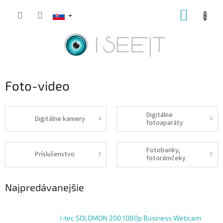
Prejsť
NÁKUP
na
obsah
KOŠÍK
Foto-video
Digitálne
Digitálne kamery
fotoaparáty
Fotobanky,
Príslušenstvo
fotorámčeky
Najpredávanejšie
i-tec SOLOMON 200 1080p Business Webcam