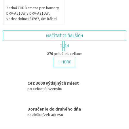
Zadná FHD kamera pre kamery
DRV-A510W a DRV-A310W,
vodeodolnosť IP67, 8m kábel
NAČÍTAŤ 21 ĎALŠÍCH
S
1
14
t
O
r
276
položiek celkom
v
á
l
HORE
n
á
k
d
o
v
a
a
Cez 3000 výdajných miest
c
n
i
po celom Slovensku
i
e
e
p
r
Doručenie do druhého dňa
v
na akúkoľvek adresu
k
y
v