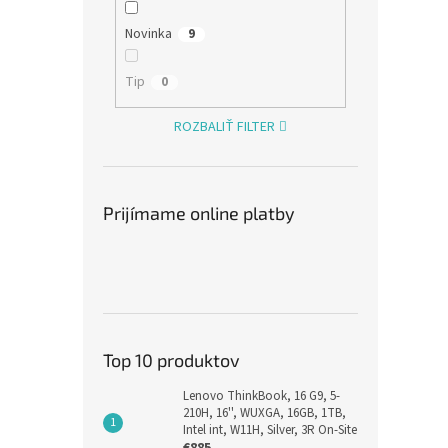
Virus
Novinka
9
Tip
0
€24,3
€29
ROZBALIŤ FILTER
Novi
Prijímame online platby
amiib
Top 10 produktov
Frye
Lenovo ThinkBook, 16 G9, 5-
210H, 16'', WUXGA, 16GB, 1TB,
Intel int, W11H, Silver, 3R On-Site