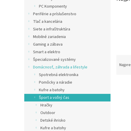
PC Komponenty
Periférie a príslušenstvo
Tlač a kancelária
Siete a infraštruktúra
Mobilné zariadenia
Gaming a zábava
Smart a elektro
R
Špecializované systémy
a
Najpre
Domácnosť, záhrada a lifestyle
d
Spotrebná elektronika
e
Pomôcky a náradie
V
n
ý
i
Kufre a batohy
p
e
Šport a voľný čas
i
p
Hračky
s
r
Outdoor
p
o
Detské ihrisko
r
d
o
Kufre a batohy
u