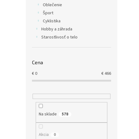
d
k
Oblečenie
u
t
Šport
Assas
k
o
Cyklistika
Men'
t
v
Hobby a záhrada
o
Starostlivosť o telo
v
€30,8
€37
Cena
€
0
€
466
Na sklade
578
Resid
Akcia
0