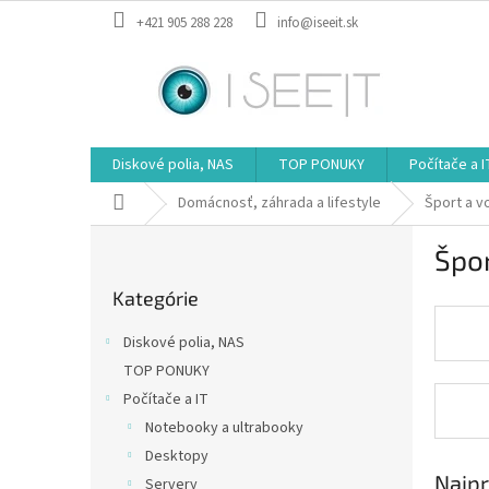
Prejsť
+421 905 288 228
info@iseeit.sk
na
obsah
Diskové polia, NAS
TOP PONUKY
Počítače a I
Domov
Domácnosť, záhrada a lifestyle
Šport a v
B
Špor
o
Preskočiť
č
Kategórie
kategórie
n
ý
Diskové polia, NAS
p
TOP PONUKY
a
Počítače a IT
n
e
Notebooky a ultrabooky
l
Desktopy
Najpr
Servery