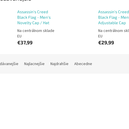
Assassin's Creed
Assassin's Creed
Black Flag - Men's
Black Flag - Men
Novelty Cap / Hat
Adjustable Cap
Na centrálnom sklade
Na centrálnom sk
EU
EU
€37,99
€29,99
dávanejšie
Najlacnejšie
Najdrahšie
Abecedne
Kód:
NH633437ASB
Kód:
BA65