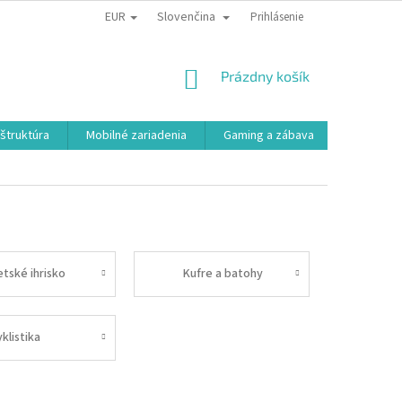
EUR
Slovenčina
Prihlásenie
NÁKUPNÝ
Prázdny košík
KOŠÍK
aštruktúra
Mobilné zariadenia
Gaming a zábava
Smart a e
etské ihrisko
Kufre a batohy
klistika