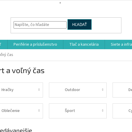
HĽADAŤ
T
Periférie a príslušenstvo
Tlač a kancelária
Siete a infr
oľný čas
t a voľný čas
Hračky
Outdoor
D
Oblečenie
Šport
Cy
edávanejšie