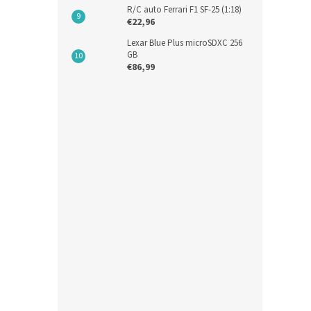
€49
R/C auto Ferrari F1 SF-25 (1:18)
€22,96
Auto p
Lexar Blue Plus microSDXC 256
mierke
GB
€86,99
Novi
Vart
€21,9
€26