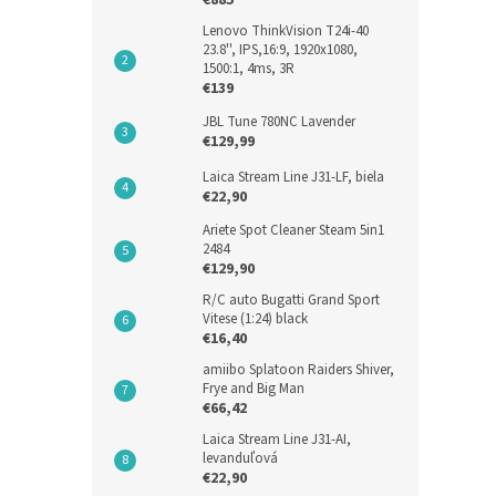
€885
€54 b
€66
Lenovo ThinkVision T24i-40
23.8'', IPS,16:9, 1920x1080,
1500:1, 4ms, 3R
amiibo
€139
Big M
JBL Tune 780NC Lavender
€129,99
Novi
Laica Stream Line J31-LF, biela
€22,90
Ariete Spot Cleaner Steam 5in1
2484
€129,90
R/C auto Bugatti Grand Sport
Vitese (1:24) black
€16,40
amiibo Splatoon Raiders Shiver,
Auto
Frye and Big Man
LMS 
€66,42
Laica Stream Line J31-AI,
levanduľová
€22,90
€40,0