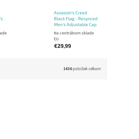
Assassin's Creed
's
Black Flag - Resynced
Men's Adjustable Cap
lade
Na centrálnom sklade
EU
€29,99
1430
položiek celkom
1446ASB
Kód:
BA342373ASB