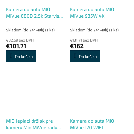
Kamera do auta MIO
Kamera do auta MIO
MiVue E80D 2.5k Starvis
MiVue 935W 4K
2, prídavná zadná pre
kamery MiVue
Skladom (do 24h-48h)
(1 ks)
Skladom (do 24h-48h)
(1 ks)
€82,69 bez DPH
€131,71 bez DPH
€101,71
€162
Do košíka
Do košíka
MIO lepiaci držiak pre
Kamera do auta MIO
kamery Mio MiVue rady
MiVue J20 WIFI
C3xx, C5xx, 7xx, 866 (bulk)