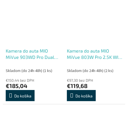
Kamera do auta MIO
Kamera do auta MIO
MiVue 903WD Pro Dual
MiVue 803W Pro 2.5K WIFI
2.5K HDR WIFI GPS
GPS Smartbox
Starvis2 Smartbox
Skladom (do 24h-48h)
(1 ks)
Skladom (do 24h-48h)
(2 ks)
€150,44 bez DPH
€97,30 bez DPH
€185,04
€119,68
Do košíka
Do košíka