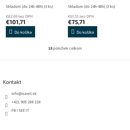
Skladom (do 24h-48h)
(3 ks)
Skladom (do 24h-48h)
(3 ks)
€82,69 bez DPH
€61,55 bez DPH
€101,71
€75,71
Do košíka
Do košíka
18
položiek celkom
O
v
l
Z
á
á
d
p
a
ä
Kontakt
c
t
i
info
@
iseeit.sk
i
e
p
e
+421 905 288 228
r
FB I SEE IT
v
k
y
v