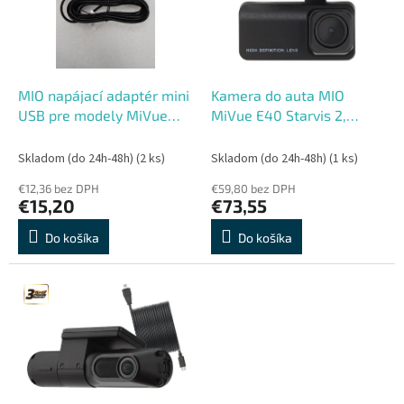
s
r
p
o
r
d
o
u
d
k
MIO napájací adaptér mini
Kamera do auta MIO
u
t
USB pre modely MiVue
MiVue E40 Starvis 2,
k
o
C935W, R850T, 955W,
prídavná zadná pre
t
v
955WD, J30, C312
kamery MiVue
Skladom (do 24h-48h)
(2 ks)
Skladom (do 24h-48h)
(1 ks)
o
€12,36 bez DPH
€59,80 bez DPH
v
€15,20
€73,55
Do košíka
Do košíka