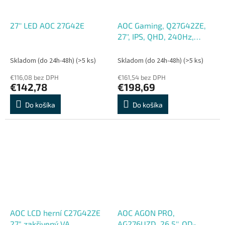
27'' LED AOC 27G42E
AOC Gaming, Q27G42ZE,
27'', IPS, QHD, 240Hz,
0,3ms, Čierna, 3R
Skladom (do 24h-48h)
(>5 ks)
Skladom (do 24h-48h)
(>5 ks)
€116,08 bez DPH
€161,54 bez DPH
€142,78
€198,69
Do košíka
Do košíka
AOC LCD herní C27G42ZE
AOC AGON PRO,
27" zakřivený VA,
AG276UZD, 26,5'', QD-