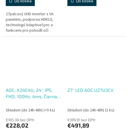
Do košíka
Do košíka
27palcový UHD monitor s VA
panelem, podporou HDR10,
technologií AdaptiveSync a
funkcemi pro pohodlí očí
Vylepšete svůj zážitek ze
sledování s monitorem AOC
U27B3M. Tento...
AOC, X24E4U, 24'', IPS,
27'' LED AOC U27U3CV
FHD, 100Hz, 4ms, Čierna,
5R
Skladom (do 24h-48h)
(>5 ks)
Skladom (do 24h-48h)
(1 ks)
€185,38 bez DPH
€399,91 bez DPH
€228,02
€491,89