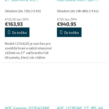
1920x1080@260Hz, 0,3ms,
OLED, 4K UHD, 240Hz,
300cd, HDMI, DP, VESA
0,03ms, Čierna, 3R
Skladom (do 72h)
(>5 KS)
Skladom (do 24h-48h)
(>5 ks)
€133,28 bez DPH
€765 bez DPH
€163,93
€940,95
Do košíka
Do košíka
Model C27G42ZE je navržen pro
soutěžní hraní a nabízí intenzivní
zážitek na 27" zakřiveném Full
HD panelu, který vás vtáhne
přímo do dění. Extrémní
přetaktovaná obnovovací...
AOC Gaming, Q27G42XNE,
AOC, U27B3AF, 27'', IPS, 4K