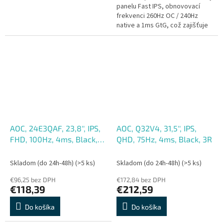
panelu Fast IPS, obnovovací
frekvenci 260Hz OC / 240Hz
native a 1ms GtG, což zajišťuje
superhladkou a rychlou odezvu.
Zažijte hraní bez trhání s...
AOC, 24E3QAF, 23,8'', IPS,
AOC, Q32V4, 31,5'', IPS,
FHD, 100Hz, 4ms, Black,
QHD, 75Hz, 4ms, Black, 3R
3R
Skladom (do 24h-48h)
(>5 ks)
Skladom (do 24h-48h)
(>5 ks)
€96,25 bez DPH
€172,84 bez DPH
€118,39
€212,59
Do košíka
Do košíka