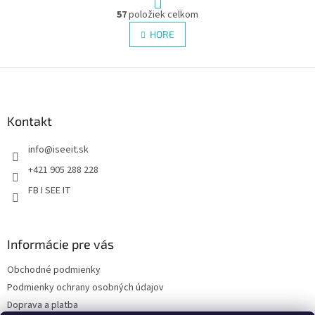
t
O
r
57
položiek celkom
v
á
l
HORE
n
á
k
d
o
v
Z
a
a
c
á
n
i
p
i
e
ä
Kontakt
e
p
t
r
info
@
iseeit.sk
i
v
e
k
+421 905 288 228
y
FB I SEE IT
v
ý
p
i
Informácie pre vás
s
u
Obchodné podmienky
Podmienky ochrany osobných údajov
Doprava a platba