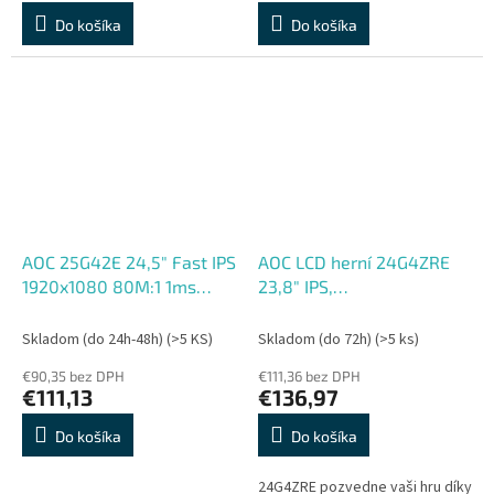
Do košíka
Do košíka
AOC 25G42E 24,5" Fast IPS
AOC LCD herní 24G4ZRE
1920x1080 80M:1 1ms
23,8" IPS,
300cd HDMI DP čierny
1920x1080@260Hz, 0,3ms,
180Hz
300cd, 2xHDMI, DP, VESA
Skladom (do 24h-48h)
(>5 KS)
Skladom (do 72h)
(>5 ks)
€90,35 bez DPH
€111,36 bez DPH
€111,13
€136,97
Do košíka
Do košíka
24G4ZRE pozvedne vaši hru díky