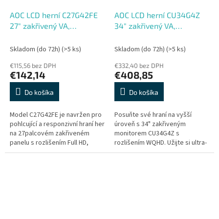
AOC LCD herní C27G42FE
AOC LCD herní CU34G4Z
27" zakřivený VA,
34" zakřivený VA,
1920x1080@144Hz, 0,5ms,
3440x1440@240Hz,
300cd, HDMI, DP, VESA
0,3ms, 450cd, 2xHDMI,
Skladom (do 72h)
(>5 ks)
Skladom (do 72h)
(>5 ks)
DP, 2xUSB, Pivot, HAS,
€115,56 bez DPH
€332,40 bez DPH
VESA
€142,14
€408,85
Do košíka
Do košíka
Model C27G42FE je navržen pro
Posuňte své hraní na vyšší
pohlcující a responzivní hraní her
úroveň s 34" zakřiveným
na 27palcovém zakřiveném
monitorem CU34G4Z s
panelu s rozlišením Full HD,
rozlišením WQHD. Užijte si ultra-
který oživí vaše hraní díky živým
plynulé hraní díky obnovovací
barvám a hlubokému...
frekvenci 240 Hz a odezvě 1 ms
GtG....