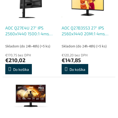
s
r
p
o
r
d
o
u
d
k
AOC Q27E4U 27" IPS
AOC Q27B35S3 27" IPS
u
t
2560x1440 1500:1 4ms
2560x1440 20M:1 4ms
k
o
350cd HDMI DP pivot
300cd DP HDMI čierny
t
v
repro čierny 120hz
120Hz
Skladom (do 24h-48h)
(>5 ks)
Skladom (do 24h-48h)
(>5 ks)
o
€170,75 bez DPH
€120,20 bez DPH
v
€210,02
€147,85
Do košíka
Do košíka