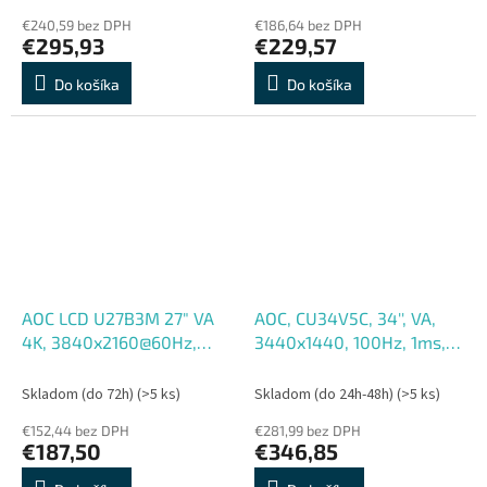
€240,59 bez DPH
€186,64 bez DPH
€295,93
€229,57
Do košíka
Do košíka
AOC LCD U27B3M 27" VA
AOC, CU34V5C, 34'', VA,
4K, 3840x2160@60Hz,
3440x1440, 100Hz, 1ms,
4ms, 300cd, 2xHDMI, DP,
Black, 3R
Repro, VESA
Skladom (do 72h)
(>5 ks)
Skladom (do 24h-48h)
(>5 ks)
€152,44 bez DPH
€281,99 bez DPH
€187,50
€346,85