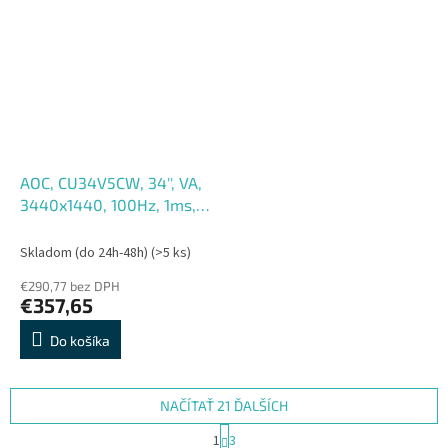
AOC, CU34V5CW, 34'', VA,
3440x1440, 100Hz, 1ms,
Black, 3R
Skladom (do 24h-48h)
(>5 ks)
€290,77 bez DPH
€357,65
Do košíka
NAČÍTAŤ 21 ĎALŠÍCH
S
1
3