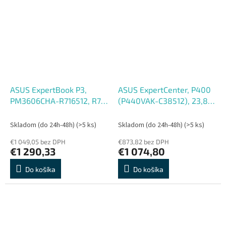
ASUS ExpertBook P3,
ASUS ExpertCenter, P400
PM3606CHA-R716512, R7-
(P440VAK-C38512), 23,8'',
8840HS, 16'', WUXGA,
FHD, 3-100U, 8GB, 512GB,
16GB, 512GB, AMD int, bez
Intel int, bez OS, Čierna,
Skladom (do 24h-48h)
(>5 ks)
Skladom (do 24h-48h)
(>5 ks)
OS, Gray, 2R
2R
€1 049,05 bez DPH
€873,82 bez DPH
€1 290,33
€1 074,80
Do košíka
Do košíka