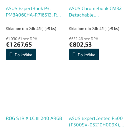
ASUS ExpertBook P3,
ASUS Chromebook CM32
PM3406CHA-R716512, R7-
Detachable,
8840HS, 14'', WUXGA,
CM3206DM4A-EDU8128,
16GB, 512GB, AMD int, bez
MTK-540, 12,1'',
Skladom (do 24h-48h)
(>5 ks)
Skladom (do 24h-48h)
(>5 ks)
OS, Gray, 2R
2560x1600, T, 8GB, 128GB,
€1 030,61 bez DPH
€652,46 bez DPH
Mali G57, Chro
€1 267,65
€802,53
Do košíka
Do košíka
ROG STRIX LC III 240 ARGB
ASUS ExpertCenter, P500
(P500SV-05210H009X),
SFF, 5-210H, 16GB, 512GB,