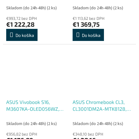
Intel int, W11H, Gray, 2R
1TB, Intel int, W11H, Gray,
Skladom (do 24h-48h)
(2 ks)
Skladom (do 24h-48h)
(2 ks)
2R
€993,72 bez DPH
€1 113,62 bez DPH
€1 222,28
€1 369,75
Do košíka
Do košíka
ASUS Vivobook S16,
ASUS Chromebook CL3,
M3607KA-OLED056WZ,
CL3001DM2A-MTK8128,
AI5-330, 16'', WUXGA,
MTK-520, 10,5'', WUXGA, T,
32GB, 512GB, AMD int,
8GB, 128GB, Mali G52,
Skladom (do 24h-48h)
(2 ks)
Skladom (do 24h-48h)
(2 ks)
W11H, Gray, 2R
Chrome, Silver, 2R
€956,82 bez DPH
€348,10 bez DPH