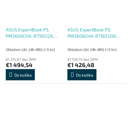
ASUS ExpertBook P3,
ASUS ExpertBook P3,
PM3606CHA-R716512X,
PM3606CHA-R716512W,
R7-8840HS, 16'', WUXGA,
R7-8840HS, 16'', WUXGA,
16GB, 512GB, AMD int,
16GB, 512GB, AMD int,
Skladom (do 24h-48h)
(>5 ks)
Skladom (do 24h-48h)
(>5 ks)
W11P, Gray, 2R
W11H, Gray, 2R
€1 215,07 bez DPH
€1 159,74 bez DPH
€1 494,54
€1 426,48
Do košíka
Do košíka