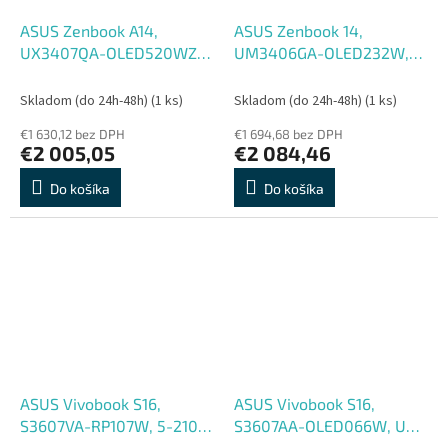
ASUS Zenbook A14,
ASUS Zenbook 14,
UX3407QA-OLED520WZ,
UM3406GA-OLED232W,
SD-X1-26-100, 14'',
AI7-445, 14'', WUXGA, T,
WUXGA, 32GB, 1TB,
32GB, 1TB, AMD int, W11H,
Skladom (do 24h-48h)
(1 ks)
Skladom (do 24h-48h)
(1 ks)
Adreno, W11H, Gold, 2R
Black, 2R
€1 630,12 bez DPH
€1 694,68 bez DPH
€2 005,05
€2 084,46
Do košíka
Do košíka
ASUS Vivobook S16,
ASUS Vivobook S16,
S3607VA-RP107W, 5-210H,
S3607AA-OLED066W, U5-
16'', WUXGA, 16GB, 512GB,
325, 16'', WUXGA, 32GB,