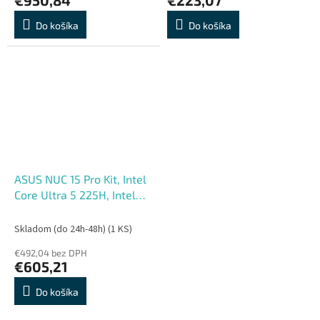
Do košíka
Do košíka
ASUS NUC 15 Pro Kit, Intel
Core Ultra 5 225H, Intel
Arc, DDR5, M.2 SSD,
WiFi+BT, 2xHDMI 2xTB4
Skladom (do 24h-48h)
(1 KS)
(USB-C)
€492,04 bez DPH
€605,21
Do košíka