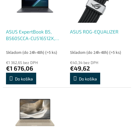
s
r
p
o
r
d
o
u
d
k
ASUS ExpertBook B5,
ASUS ROG-EQUALIZER
u
t
B5605CCA-CU516512X,
k
o
U5-225H, 16'', WUXGA,
t
v
16GB, 512GB, Intel int,
Skladom (do 24h-48h)
(>5 ks)
Skladom (do 24h-48h)
(>5 ks)
o
W11P, Gray, 3R On-Site
€1 362,65 bez DPH
€40,34 bez DPH
v
€1 676,06
€49,62
Do košíka
Do košíka