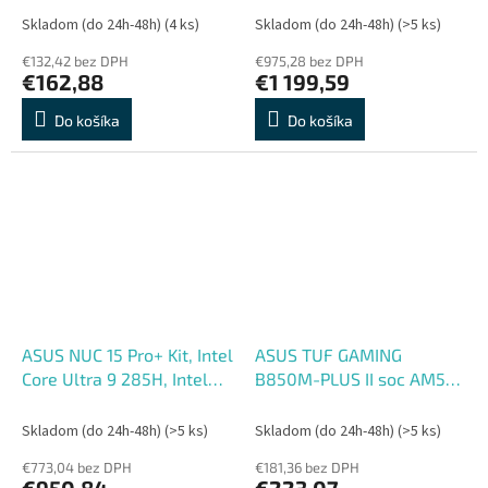
Intel int, W11P, 3R
Skladom (do 24h-48h)
(4 ks)
Skladom (do 24h-48h)
(>5 ks)
€132,42 bez DPH
€975,28 bez DPH
€162,88
€1 199,59
Do košíka
Do košíka
ASUS NUC 15 Pro+ Kit, Intel
ASUS TUF GAMING
Core Ultra 9 285H, Intel
B850M-PLUS II soc AM5
Arc, DDR5, M.2 SSD,
DDR5 B850 mATX HDMI
WiFi+BT, 2xHDMI 2xTB4
DP
Skladom (do 24h-48h)
(>5 ks)
Skladom (do 24h-48h)
(>5 ks)
(USB-C), UK
€773,04 bez DPH
€181,36 bez DPH
€950,84
€223,07