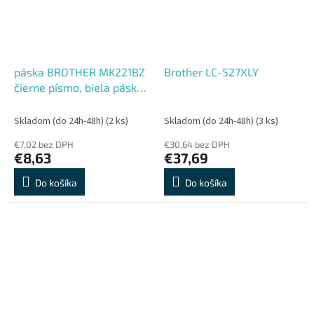
páska BROTHER MK221BZ
Brother LC-527XLY
čierne písmo, biela páska
Tape (9mm)
Skladom (do 24h-48h)
(2 ks)
Skladom (do 24h-48h)
(3 ks)
€7,02 bez DPH
€30,64 bez DPH
€8,63
€37,69
Do košíka
Do košíka