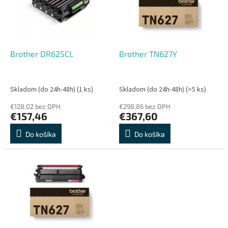
s
r
p
o
r
d
o
u
d
k
Brother DR625CL
Brother TN627Y
u
t
k
o
t
v
Skladom (do 24h-48h)
(1 ks)
Skladom (do 24h-48h)
(>5 ks)
o
€128,02 bez DPH
€298,86 bez DPH
v
€157,46
€367,60
Do košíka
Do košíka