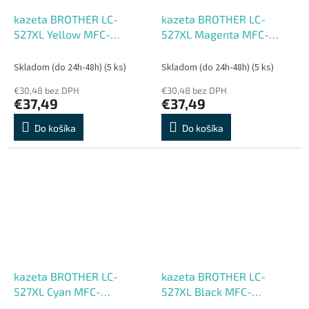
kazeta BROTHER LC-
kazeta BROTHER LC-
527XL Yellow MFC-
527XL Magenta MFC-
J5010DW/J5110DW/J6975DW/J6977DW
J5010DW/J5110DW/J6975DW
(2000 str.)
(2000 str.)
Skladom (do 24h-48h)
(5 ks)
Skladom (do 24h-48h)
(5 ks)
€30,48 bez DPH
€30,48 bez DPH
€37,49
€37,49
Do košíka
Do košíka
kazeta BROTHER LC-
kazeta BROTHER LC-
527XL Cyan MFC-
527XL Black MFC-
J5010DW/J5110DW/J6975DW/J6977DW
J5010DW/J5110DW/J6975DW