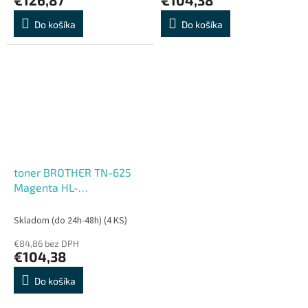
Do košíka
Do košíka
toner BROTHER TN-625
Magenta HL-
L8430CDW/L8570CDW,
DCP-L8630CDW, MFC-
Skladom (do 24h-48h)
(4 KS)
L8730CDW/L8970CDW
€84,86 bez DPH
(1800 str.)
€104,38
Do košíka