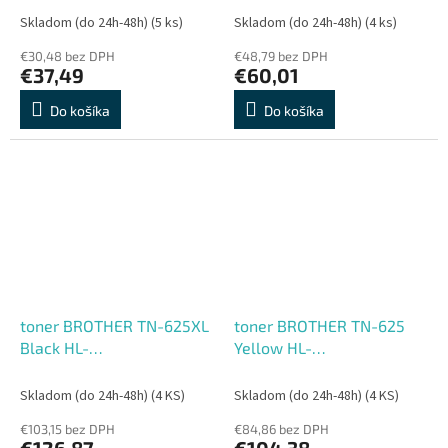
(2000 str.)
(3000 str.)
Skladom (do 24h-48h)
(5 ks)
Skladom (do 24h-48h)
(4 ks)
€30,48 bez DPH
€48,79 bez DPH
€37,49
€60,01
Do košíka
Do košíka
toner BROTHER TN-625XL
toner BROTHER TN-625
Black HL-
Yellow HL-
L8430CDW/L8570CDW,
L8430CDW/L8570CDW,
DCP-L8630CDW, MFC-
DCP-L8630CDW, MFC-
Skladom (do 24h-48h)
(4 KS)
Skladom (do 24h-48h)
(4 KS)
L8730CDW/L8970CDW
L8730CDW/L8970CDW
€103,15 bez DPH
€84,86 bez DPH
(5500 str.)
(1800 str.)
€126,87
€104,38