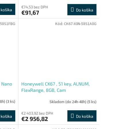
€74,53 bez DPH
 košíka
Do košíka
€91,67
-58S1FBG
Kód:
CK67-X0N-58S1A0G
, Nano
Honeywell CK67 , 51 key, ALNUM,
FlexRange, 8GB, Cam
48h)
(3 ks)
Skladom (do 24h-48h)
(5 ks)
€2 403,92 bez DPH
 košíka
Do košíka
€2 956,82