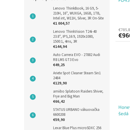
Lenovo ThinkBook, 16 G9, 5-
210H, 16'', WUXGA, 16GB, 1TB,
Intel int, W11H, Silver, 3R On-Site
€1 004,57
€785,
Lenovo ThinkVision T24i-40
€96
23.8'', IPS,16:9, 1920x1080,
1500:1, 4ms, 3R
€144,94
Auto Carrera EVO - 27882 Audi
R8 LMS GT3 Evo
€49,25
Ariete Spot Cleaner Steam 5in1
2484
€129,90
amiibo Splatoon Raiders Shiver,
Frye and Big Man
€66,42
Honey
STATUS URBANO vákuovačka
šedá
6600208
€59,90
Lexar Blue Plus microSDXC 256