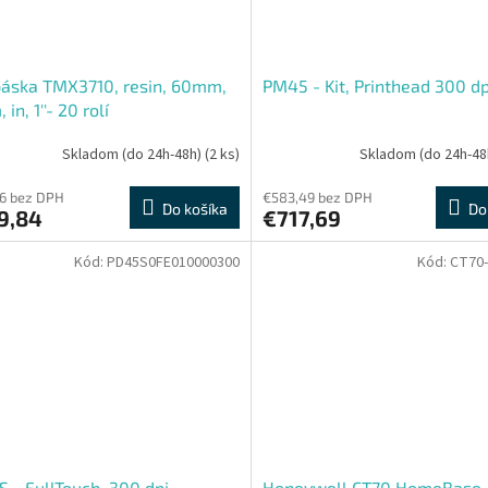
áska TMX3710, resin, 60mm,
PM45 - Kit, Printhead 300 dp
in, 1''- 20 rolí
Skladom (do 24h-48h)
(2 ks)
Skladom (do 24h-48
6 bez DPH
€583,49 bez DPH
Do košíka
Do
9,84
€717,69
Kód:
PD45S0FE010000300
Kód:
CT70-
 - FullTouch, 300 dpi
Honeywell CT70 HomeBase,