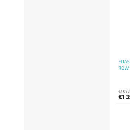
EDA5S
ROW
€1 098
€1 3