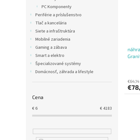
i
p
PC Komponenty
s
r
Periférie a príslušenstvo
p
o
r
d
Tlač a kancelária
o
u
Siete a infraštruktúra
d
k
Mobilné zariadenia
u
t
Gaming a zábava
náhra
k
o
Smart a elektro
Grani
t
v
straš
o
Špecializované systémy
v
Domácnosť, záhrada a lifestyle
€64,14
€78
Cena
€
6
€
4183