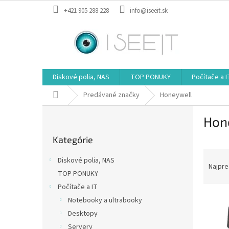
Prejsť
+421 905 288 228
info@iseeit.sk
na
obsah
Diskové polia, NAS
TOP PONUKY
Počítače a I
Domov
Predávané značky
Honeywell
B
Hon
o
Preskočiť
č
Kategórie
kategórie
n
R
ý
Diskové polia, NAS
a
p
Najpre
TOP PONUKY
d
a
Počítače a IT
e
n
V
n
e
Notebooky a ultrabooky
ý
i
l
Desktopy
p
e
Servery