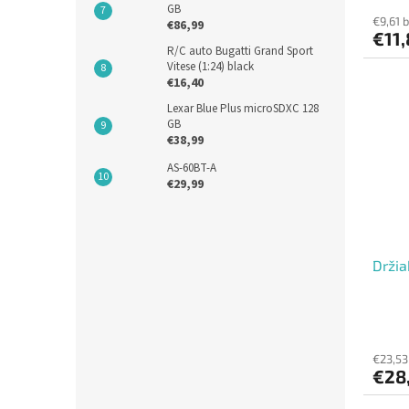
GB
€9,61 
€86,99
€11,
R/C auto Bugatti Grand Sport
Vitese (1:24) black
€16,40
Lexar Blue Plus microSDXC 128
GB
€38,99
AS-60BT-A
€29,99
Držia
€23,53
€28