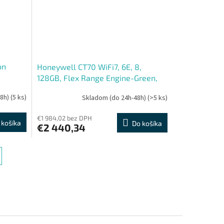
on
Honeywell CT70 WiFi7, 6E, 8,
128GB, Flex Range Engine-Green,
Standard battery, GMS
48h)
(5 ks)
Skladom (do 24h-48h)
(>5 ks)
€1 984,02 bez DPH
 košíka
Do košíka
€2 440,34