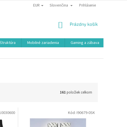
EUR
Slovenčina
Prihlásenie
NÁKUPNÝ
Prázdny košík
KOŠÍK
aštruktúra
Mobilné zariadenia
Gaming a zábava
Smart a e
161
položiek celkom
10030600
Kód:
I90679-0SK