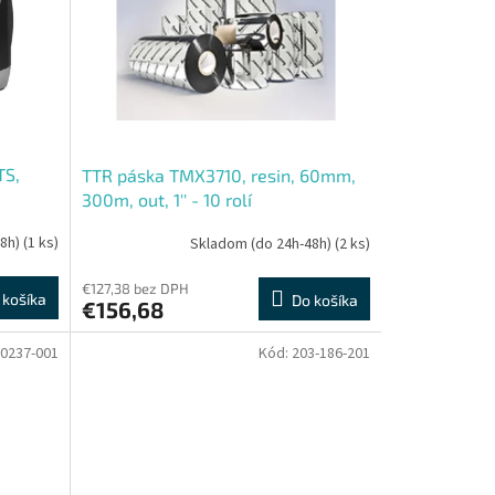
TS,
TTR páska TMX3710, resin, 60mm,
300m, out, 1'' - 10 rolí
48h)
(1 ks)
Skladom (do 24h-48h)
(2 ks)
€127,38 bez DPH
 košíka
Do košíka
€156,68
0237-001
Kód:
203-186-201