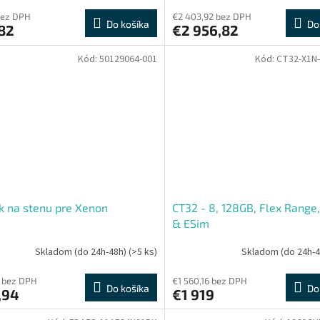
bez DPH
€2 403,92 bez DPH
Do košíka
Do
82
€2 956,82
Kód:
50129064-001
Kód:
CT32-X1N
k na stenu pre Xenon
CT32 - 8, 128GB, Flex Range
& ESim
Skladom (do 24h-48h)
(>5 ks)
Skladom (do 24h-
 bez DPH
€1 560,16 bez DPH
Do košíka
Do
,94
€1 919