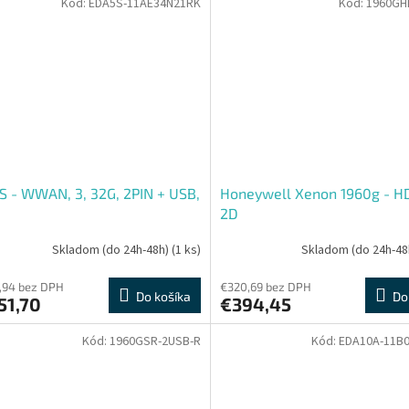
Kód:
EDA5S-11AE34N21RK
Kód:
1960GH
 - WWAN, 3, 32G, 2PIN + USB,
Honeywell Xenon 1960g - HD
2D
Skladom (do 24h-48h)
(1 ks)
Skladom (do 24h-48
,94 bez DPH
€320,69 bez DPH
Do košíka
Do
51,70
€394,45
Kód:
1960GSR-2USB-R
Kód:
EDA10A-11B