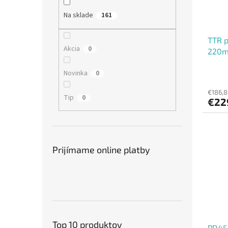
Na sklade
161
TTR p
Akcia
0
220m, 
Novinka
0
€186,8
Tip
0
€22
Prijímame online platby
Top 10 produktov
PD45S