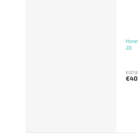
Honey
2D
€327,8
€40
Z