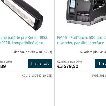
dné batérie pre Xenon 1952,
PM45 - FullTouch, 600 dpi, L
t 1991i, kompatibilné aj so
rewinder, parallel interface
ími modelmi Voyager a Xenon
Skladom (do 24h-48h)
(>5 ks)
Skladom (do 24h-
 bez DPH
€2 910,16 bez DPH
Do košíka
Do
,89
€3 579,50
Kód:
1-130647-20-0SK
Kód:
5018