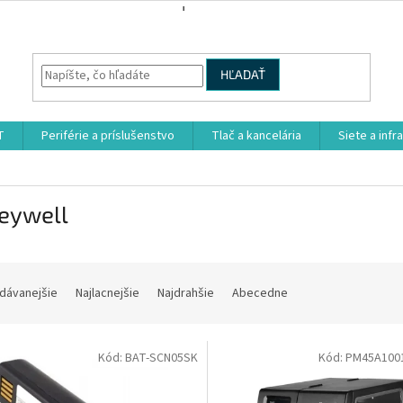
HĽADAŤ
T
Periférie a príslušenstvo
Tlač a kancelária
Siete a infr
eywell
dávanejšie
Najlacnejšie
Najdrahšie
Abecedne
Kód:
BAT-SCN05SK
Kód:
PM45A100