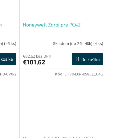
i
Honeywell Zdroj pre PC42
h)
(>5 ks)
Skladom (do 24h-48h)
(4 ks)
€82,62 bez DPH
 košíka
Do košíka
€101,62
HB-UVX-2
Kód:
CT70-L0N-058CE104G