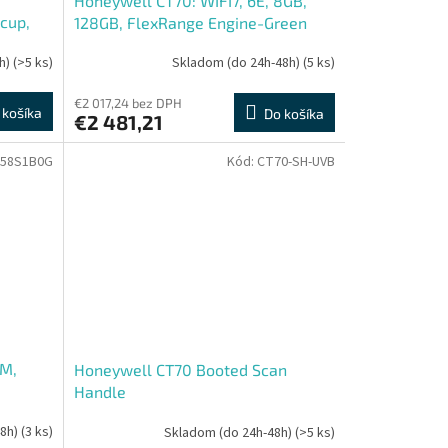
Honeywell CT70: WIFI7, 6E, 8GB,
 cup,
128GB, FlexRange Engine-Green
Laser, Extended Battery, GMS
h)
(>5 ks)
Skladom (do 24h-48h)
(5 ks)
€2 017,24 bez DPH
 košíka
Do košíka
€2 481,21
-58S1B0G
Kód:
CT70-SH-UVB
UM,
Honeywell CT70 Booted Scan
Handle
48h)
(3 ks)
Skladom (do 24h-48h)
(>5 ks)