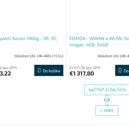
well Xenon 1960g - SR, 1D,
EDA10A - WWAN a WLAN, N
Imager, 4GB, 64GB
Skladom (do 24h-48h)
(>5 ks)
Skladom (do 24h-
2 bez DPH
€1 071,38 bez DPH
Do košíka
Do
3,22
€1 317,80
NAČÍTAŤ 21 ĎALŠÍCH
S
1
8
O
t
r
v
HORE
á
l
n
á
k
d
o