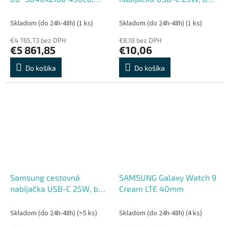
HDMI DP USB RJ45 Wifi
kábla, biela, bulk
CAM Android 12, 7
Skladom (do 24h-48h)
(1 ks)
Skladom (do 24h-48h)
(1 ks)
€4 765,73 bez DPH
€8,18 bez DPH
€5 861,85
€10,06
Do košíka
Do košíka
Samsung cestovná
SAMSUNG Galaxy Watch 9
nabíjačka USB-C 25W, bez
Cream LTE 40mm
kábla, čierna, bulk
Skladom (do 24h-48h)
(>5 ks)
Skladom (do 24h-48h)
(4 ks)