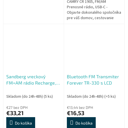
CAMRY CR 1905, FM/AM
Prenosné rádio, USB-C -
Objavte dokonalého spoločníka
pre váš domov, cestovanie
alebo vonkajšie aktivity s
prenosným digitálnym rádiom
CR 1905. 20...
Sandberg vreckový
Bluetooth FM Transmiter
FM+AM rádio Recharge,
Forever TR-330 s LCD
dobíjacie batérie, display,
čierna
Skladom (do 24h-48h)
(5 ks)
Skladom (do 24h-48h)
(>5 ks)
€27 bez DPH
€13,44 bez DPH
€33,21
€16,53
Do košíka
Do košíka