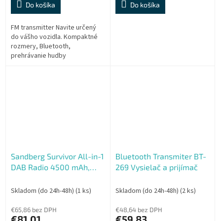
Do košíka
Do košíka
FM transmitter Navite určený
do vášho vozidla. Kompaktné
rozmery, Bluetooth,
prehrávanie hudby
prostredníctvom autorádia. LED
displej, ovládacie tlačidlá, USB
slot, hands-free....
Sandberg Survivor All-in-1
Bluetooth Transmiter BT-
DAB Radio 4500 mAh,
269 Vysielač a prijímač
multifunkčné outdoorové
rádio, čierne
Skladom (do 24h-48h)
(1 ks)
Skladom (do 24h-48h)
(2 ks)
€65,86 bez DPH
€48,64 bez DPH
€81,01
€59,83