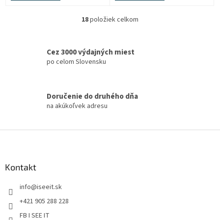
18
položiek celkom
O
v
l
á
Cez 3000 výdajných miest
d
po celom Slovensku
a
c
i
Doručenie do druhého dňa
e
na akúkoľvek adresu
p
r
v
Z
k
á
y
v
p
ý
ä
Kontakt
p
t
i
info
@
iseeit.sk
i
s
e
u
+421 905 288 228
FB I SEE IT