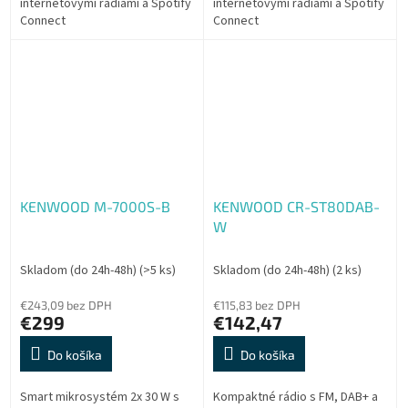
internetovými rádiami a Spotify
internetovými rádiami a Spotify
Connect
Connect
KENWOOD M-7000S-B
KENWOOD CR-ST80DAB-
W
Skladom (do 24h-48h)
(>5 ks)
Skladom (do 24h-48h)
(2 ks)
€243,09 bez DPH
€115,83 bez DPH
€299
€142,47
Do košíka
Do košíka
Smart mikrosystém 2x 30 W s
Kompaktné rádio s FM, DAB+ a