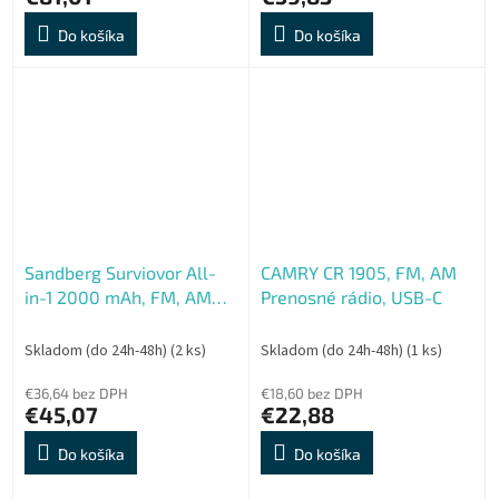
Do košíka
Do košíka
Sandberg Surviovor All-
CAMRY CR 1905, FM, AM
in-1 2000 mAh, FM, AM
Prenosné rádio, USB-C
rádio s ďalšími funkciami,
čierna
Skladom (do 24h-48h)
(2 ks)
Skladom (do 24h-48h)
(1 ks)
€36,64 bez DPH
€18,60 bez DPH
€45,07
€22,88
Do košíka
Do košíka