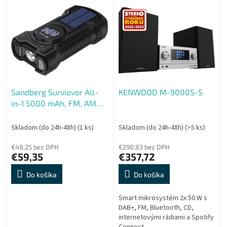
V
p
ý
r
p
o
i
d
s
u
p
k
r
t
o
o
Sandberg Surviovor All-
KENWOOD M-9000S-S
d
v
in-1 5000 mAh, FM, AM
u
rádio s ďalšími funkciami,
k
čierna
t
Skladom (do 24h-48h)
(1 ks)
Skladom (do 24h-48h)
(>5 ks)
o
€48,25 bez DPH
€290,83 bez DPH
v
€59,35
€357,72
Do košíka
Do košíka
Smart mikrosystém 2x 50 W s
DAB+, FM, Bluetooth, CD,
internetovými rádiami a Spotify
Connect