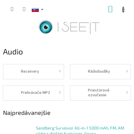
Prejsť
NÁKUP
na
obsah
KOŠÍK
Audio
Receivery
Rádiobudíky
Priestorové
Prehrávače MP3
ozvučenie
Najpredávanejšie
Sandberg Surviovor All-in-1 5000 mAh, FM, AM
rádio s ďalšími funkciami, čierna