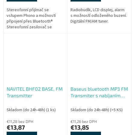
Stereofonní přijímač se
Radiobudík, LCD displej, alarm
vstupem Phono a možností
s možností odloženého buzení.
připojení přes Bluetooth®
Digitální FM/AM tuner.
Stereofonní zesilovač se
vstupem Phono a možností
připojení přes BLUETOOTH®
spojí vaši analogovou a...
NAVITEL BHF02 BASE, FM
Baseus bluetooth MP3 FM
Transmitter
Transmiter s nabíjaním
2xUSB 3.4A čierny
Skladom (do 24h-48h)
(1 ks)
Skladom (do 24h-48h)
(>5 KS)
€11,28 bez DPH
€11,26 bez DPH
€13,87
€13,85