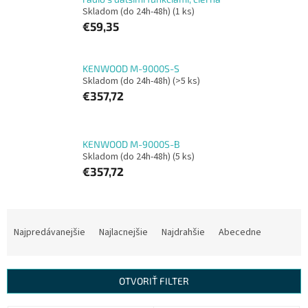
Skladom (do 24h-48h)
(1 ks)
€59,35
KENWOOD M-9000S-S
Skladom (do 24h-48h)
(>5 ks)
€357,72
KENWOOD M-9000S-B
Skladom (do 24h-48h)
(5 ks)
€357,72
R
a
Najpredávanejšie
Najlacnejšie
Najdrahšie
Abecedne
d
e
n
OTVORIŤ FILTER
i
e