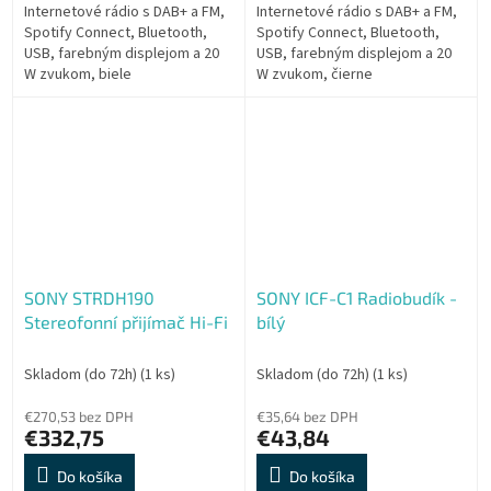
Internetové rádio s DAB+ a FM,
Internetové rádio s DAB+ a FM,
Spotify Connect, Bluetooth,
Spotify Connect, Bluetooth,
USB, farebným displejom a 20
USB, farebným displejom a 20
W zvukom, biele
W zvukom, čierne
SONY STRDH190
SONY ICF-C1 Radiobudík -
Stereofonní přijímač Hi-Fi
bílý
Skladom (do 72h)
(1 ks)
Skladom (do 72h)
(1 ks)
€270,53 bez DPH
€35,64 bez DPH
€332,75
€43,84
Do košíka
Do košíka