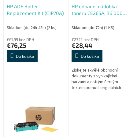
o
o
HP ADF Roller
HP odpadní nádobka
d
v
Replacement Kit (C1P70A)
toneru CE265A, 36 000
u
stran
k
t
Skladom (do 24h-48h)
(2 ks)
Skladom (do 72h)
(1 KS)
o
€61,99 bez DPH
€23,12 bez DPH
v
€76,25
€28,44
Do košíka
Do košíka
Získejte skvělé obchodní
dokumenty s vynikajícími
barvami a ostrým černým
textem pomocí originálních
kazet HP s tonerem
ColorSphere. Získejte
kancelářský tisk v kvalitě z...