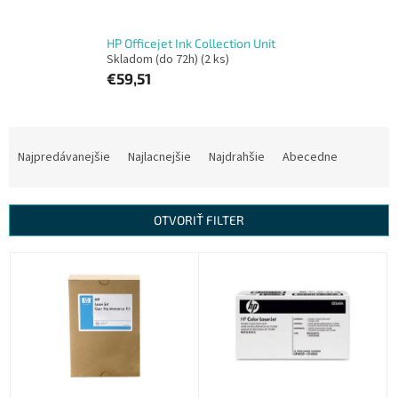
HP Officejet Ink Collection Unit
Skladom (do 72h)
(2 ks)
€59,51
R
a
Najpredávanejšie
Najlacnejšie
Najdrahšie
Abecedne
d
e
n
OTVORIŤ FILTER
i
e
V
p
ý
r
p
o
i
d
s
u
p
k
r
t