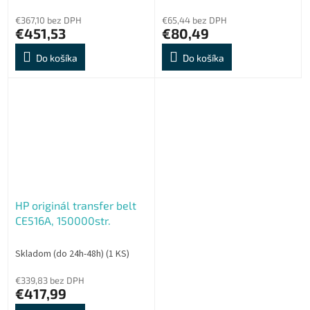
€367,10 bez DPH
€65,44 bez DPH
€451,53
€80,49
Do košíka
Do košíka
HP originál transfer belt
CE516A, 150000str.
Skladom (do 24h-48h)
(1 KS)
€339,83 bez DPH
€417,99