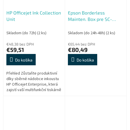
HP Officejet Ink Collection
Epson Borderless
Unit
Mainten. Box pre SC-
P8500D, T7700D
Skladom (do 72h)
(2 ks)
Skladom (do 24h-48h)
(2 ks)
€48,38 bez DPH
€65,44 bez DPH
€59,51
€80,49
Do košíka
Do košíka
Přehled Zůstaňte produktivní
díky sběrné nádobce inkoustu
HP Officejet Enterprise, která
zajistí vaší multifunkční tiskárně
a tiskárně řady HP Officejet
Enterprise...