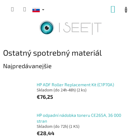
Prejsť
NÁKUP
na
obsah
KOŠÍK
Ostatný spotrebný materiál
Najpredávanejšie
HP ADF Roller Replacement Kit (C1P70A)
Skladom (do 24h-48h)
(2 ks)
€76,25
HP odpadní nádobka toneru CE265A, 36 000
stran
Skladom (do 72h)
(1 KS)
€28,44