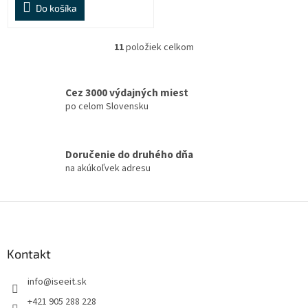
Do košíka
11
položiek celkom
O
v
l
á
Cez 3000 výdajných miest
d
po celom Slovensku
a
c
i
Doručenie do druhého dňa
e
na akúkoľvek adresu
p
r
v
Z
k
á
y
v
p
ý
ä
Kontakt
p
t
i
info
@
iseeit.sk
i
s
e
u
+421 905 288 228