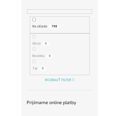
v 2.4
802.11
LAN, 8
Kó
Na sklade
799
Akcia
0
Novinka
0
Tip
0
Ubiq
Ante
ROZBALIŤ FILTER
€13,6
Prijímame online platby
€16