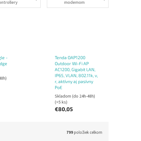
ontrollery
modemom
le -
Tenda OAP1200
idge
Outdoor Wi-Fi AP
AC1200, Gigabit LAN,
IP65, VLAN, 802.11k, v,
48h)
r, aktívny aj pasívny
PoE
Skladom (do 24h-48h)
(>5 ks)
€80,05
799
položiek celkom