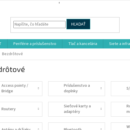
HĽADAŤ
T
Periférie a príslušenstvo
Tlač a kancelária
Siete a infr
Bezdrôtové
drôtové
Access pointy /
Príslušenstvo a
5
Bridge
doplnky
Sieťové karty a
R
Routery
adaptéry
m
W
Antény a držiaky
Bluetooth