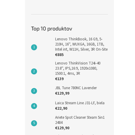
Top 10 produktov
Lenovo ThinkBook, 16 G9, 5-
210H, 16'', WUXGA, 16GB, 1TB,
Intel int, W11H, Silver, 3R On-Site
€885
802.3
Lenovo ThinkVision T24i-40
mGig
23.8'', IPS,16:9, 1920x1080,
1500:1, 4ms, 3R
€139
JBL Tune 780NC Lavender
€343,
€129,99
€42
Laica Stream Line J31-LF, biela
€22,90
Ariete Spot Cleaner Steam 5in1
2484
€129,90