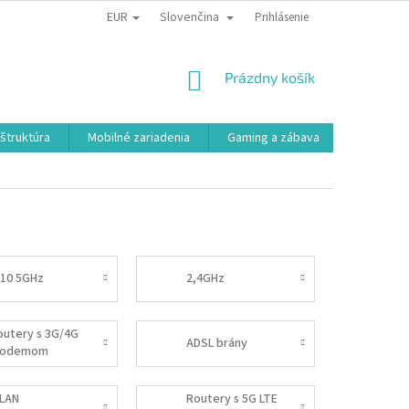
EUR
Slovenčina
Prihlásenie
NÁKUPNÝ
Prázdny košík
KOŠÍK
aštruktúra
Mobilné zariadenia
Gaming a zábava
Smart a e
/10 5GHz
2,4GHz
outery s 3G/4G
ADSL brány
odemom
LAN
Routery s 5G LTE