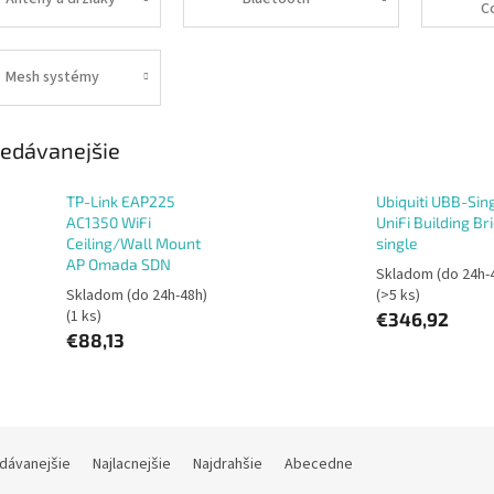
C
Mesh systémy
edávanejšie
TP-Link EAP225
Ubiquiti UBB-Sing
AC1350 WiFi
UniFi Building Br
Ceiling/Wall Mount
single
AP Omada SDN
Skladom (do 24h-
Skladom (do 24h-48h)
(>5 ks)
(1 ks)
€346,92
€88,13
dávanejšie
Najlacnejšie
Najdrahšie
Abecedne