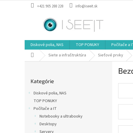
Prejsť
+421 905 288 228
info@iseeit.sk
na
obsah
Diskové polia, NAS
TOP PONUKY
Počítače a I
Domov
Siete a infraštruktúra
Sieťové prvky
B
Bez
o
Preskočiť
č
Kategórie
kategórie
n
ý
Diskové polia, NAS
p
TOP PONUKY
a
Počítače a IT
n
e
Notebooky a ultrabooky
l
Desktopy
Servery