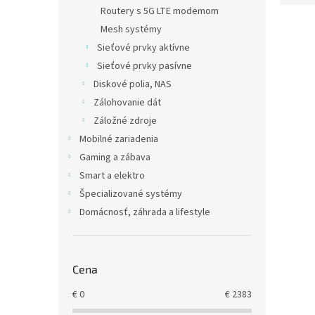
e
Routery s 5G LTE modemom
V
n
Mesh systémy
ý
i
Sieťové prvky aktívne
p
e
Sieťové prvky pasívne
i
p
Diskové polia, NAS
s
r
p
o
Zálohovanie dát
r
d
Záložné zdroje
o
u
Mobilné zariadenia
d
k
Gaming a zábava
u
t
Smart a elektro
TP-L
k
o
Ceil
Špecializované systémy
t
v
o
Domácnosť, záhrada a lifestyle
v
€71,6
€88
Cena
AC1350
€
0
€
2383
Mount