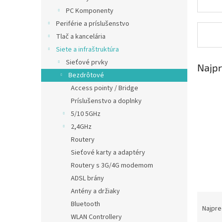
PC Komponenty
Periférie a príslušenstvo
Tlač a kancelária
Siete a infraštruktúra
Sieťové prvky
Najpr
Bezdrôtové
Access pointy / Bridge
Príslušenstvo a doplnky
5/10 5GHz
2,4GHz
Routery
Sieťové karty a adaptéry
Routery s 3G/4G modemom
ADSL brány
Antény a držiaky
R
Bluetooth
a
Najpre
WLAN Controllery
d