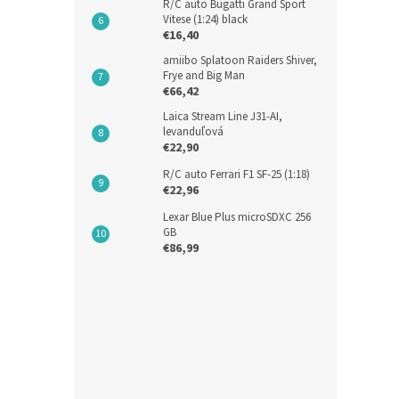
R/C auto Bugatti Grand Sport
Vitese (1:24) black
€16,40
amiibo Splatoon Raiders Shiver,
Frye and Big Man
€66,42
Držia
Laica Stream Line J31-AI,
levanduľová
U7 (L
€22,90
R/C auto Ferrari F1 SF-25 (1:18)
€22,96
€24,2
Lexar Blue Plus microSDXC 256
€29
GB
€86,99