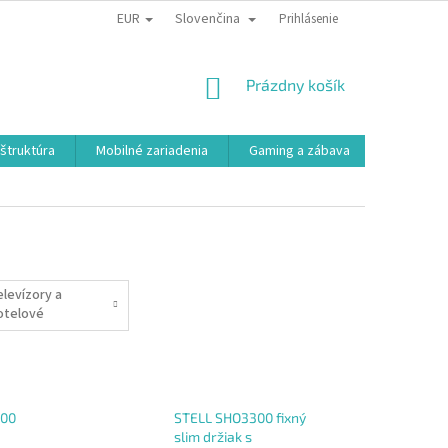
EUR
Slovenčina
Prihlásenie
NÁKUPNÝ
Prázdny košík
KOŠÍK
aštruktúra
Mobilné zariadenia
Gaming a zábava
Smart a e
elevízory a
otelové
ystémy
200
STELL SHO3300 fixný
slim držiak s