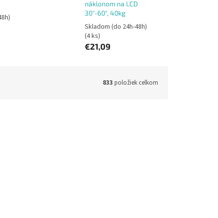
náklonom na LCD
30"-60", 40kg
48h)
Skladom (do 24h-48h)
(4 ks)
€21,09
833
položiek celkom
NF200SK
Kód:
SHO3300