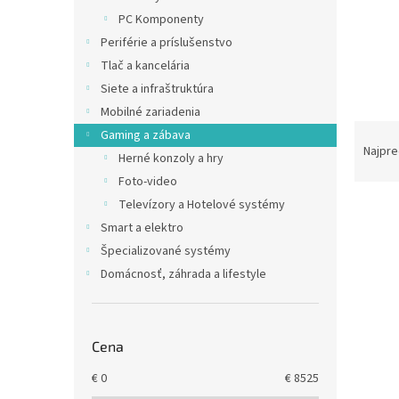
PC Komponenty
Periférie a príslušenstvo
Tlač a kancelária
Siete a infraštruktúra
Mobilné zariadenia
R
Gaming a zábava
a
Najpre
Herné konzoly a hry
d
Foto-video
e
Televízory a Hotelové systémy
V
n
ý
i
Smart a elektro
p
e
Špecializované systémy
i
p
Domácnosť, záhrada a lifestyle
s
r
p
o
r
d
o
u
Cena
d
k
€
0
€
8525
u
t