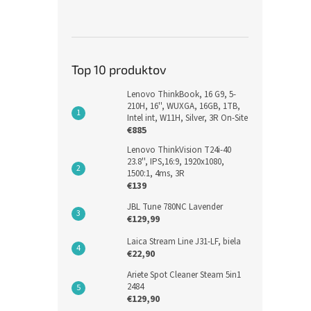
Navi
a se
videí
Top 10 produktov
€48,5
Lenovo ThinkBook, 16 G9, 5-
€59
210H, 16'', WUXGA, 16GB, 1TB,
Intel int, W11H, Silver, 3R On-Site
€885
Lenovo ThinkVision T24i-40
23.8'', IPS,16:9, 1920x1080,
1500:1, 4ms, 3R
€139
JBL Tune 780NC Lavender
€129,99
Laica Stream Line J31-LF, biela
€22,90
Ariete Spot Cleaner Steam 5in1
2484
€129,90