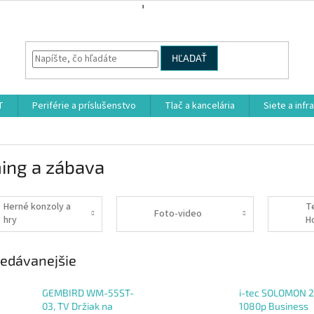
HĽADAŤ
T
Periférie a príslušenstvo
Tlač a kancelária
Siete a infr
ing a zábava
Herné konzoly a
T
Foto-video
hry
H
s
edávanejšie
GEMBIRD WM-55ST-
i-tec SOLOMON 
03, TV Držiak na
1080p Business