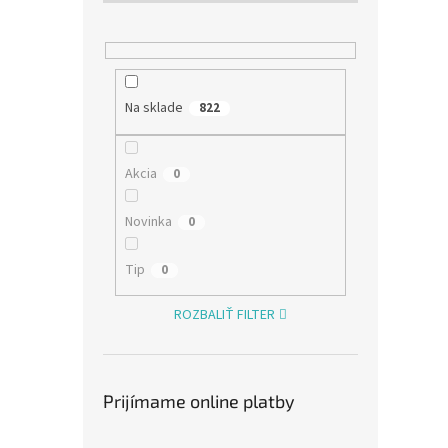
GEMB
k
o
na st
t
v
o
v
€11,9
Na sklade
822
€14
GEMBI
Akcia
0
32"-5
držiak
Novinka
0
55" LC
mm x 4
Tip
0
ROZBALIŤ FILTER
Prijímame online platby