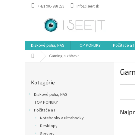
Prejsť
+421 905 288 228
info@iseeit.sk
na
obsah
Diskové polia, NAS
TOP PONUKY
Počítače a I
Domov
Gaming a zábava
B
Gam
o
Preskočiť
č
Kategórie
kategórie
n
ý
Diskové polia, NAS
p
TOP PONUKY
a
Počítače a IT
Najpr
n
e
Notebooky a ultrabooky
l
Desktopy
Servery