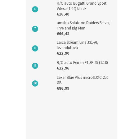
R/C auto Bugatti Grand Sport
Vitese (1:24) black
NS - 
€16,40
amiibo Splatoon Raiders Shiver,
Frye and Big Man
€66,42
Laica Stream Line J31-AI,
€31,8
levanduľová
€39
€22,90
R/C auto Ferrari F1 SF-25 (1:18)
€22,96
Lexar Blue Plus microSDXC 256
GB
€86,99
Nabí
NB-11