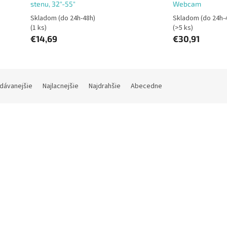
stenu, 32"-55"
Webcam
Skladom (do 24h-48h)
Skladom (do 24h-
(1 ks)
(>5 ks)
€14,69
€30,91
dávanejšie
Najlacnejšie
Najdrahšie
Abecedne
Kód:
WM-55ST-03
Kód:
CAMSOLOMO