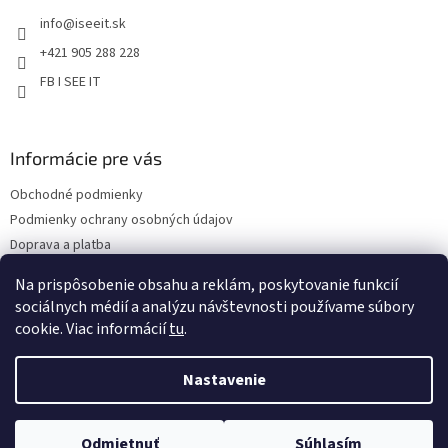
t
i
info
@
iseeit.sk
i
s
e
u
+421 905 288 228
FB I SEE IT
Informácie pre vás
Obchodné podmienky
Podmienky ochrany osobných údajov
Doprava a platba
Reklamácie
Na prispôsobenie obsahu a reklám, poskytovanie funkcií
Kontakty
sociálnych médií a analýzu návštevnosti používame súbory
cookie. Viac informácií
tu
.
Nastavenie
Copyright 2026
Eshop I SEE IT
. Všetky práva vyhradené.
Upraviť
Odmietnuť
Súhlasím
nastavenie cookies