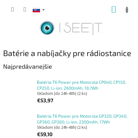
Prejsť
NÁKUP
na
obsah
KOŠÍK
Batérie a nabíjačky pre rádiostanice
Najpredávanejšie
Batéria T6 Power pre Motorola CP040, CP150,
CP250, Li-ion, 2600mAh, 18,7Wh
Skladom (do 24h-48h)
(2 ks)
€53,97
Batéria T6 Power pre Motorola GP320, GP340,
GP360, GP380, Li-ion, 2300mAh, 17Wh
Skladom (do 24h-48h)
(2 ks)
€59,10