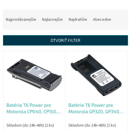
R
a
Najpredávanejšie
Najlacnejšie
Najdrahšie
Abecedne
d
e
n
OTVORIŤ FILTER
i
e
V
p
ý
r
p
o
i
d
s
u
p
k
r
t
o
o
Batéria T6 Power pre
Batéria T6 Power pre
d
v
Motorola CP040, CP150,
Motorola GP320, GP340,
u
CP250, Li-ion, 2600mAh,
GP360, GP380, Li-ion,
k
18,7Wh
2300mAh, 17Wh
t
Skladom (do 24h-48h)
(2 ks)
Skladom (do 24h-48h)
(2 ks)