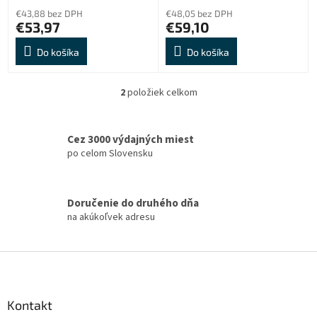
o
€43,88 bez DPH
€48,05 bez DPH
v
€53,97
€59,10
Do košíka
Do košíka
2
položiek celkom
O
v
l
á
Cez 3000 výdajných miest
d
po celom Slovensku
a
c
i
Doručenie do druhého dňa
e
na akúkoľvek adresu
p
r
v
Z
k
á
y
v
p
ý
ä
Kontakt
p