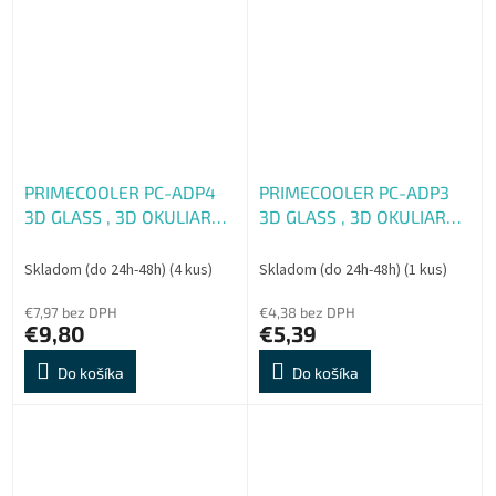
obrazovek k jednomu HDMI
zdroji...
PRIMECOOLER PC-ADP4
PRIMECOOLER PC-ADP3
3D GLASS , 3D OKULIARE
3D GLASS , 3D OKULIARE
(polarizacné cirkulárne
(polarizacné cirkulárne -
pre dioptrické okuliare)
detské)
Skladom (do 24h-48h)
(4 kus)
Skladom (do 24h-48h)
(1 kus)
€7,97 bez DPH
€4,38 bez DPH
€9,80
€5,39
Do košíka
Do košíka