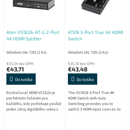
i
d
s
u
p
k
r
t
o
o
Aten VS182A-AT-G 2-Port
ATEN 3-Port True 4K HDMI
d
v
4K HDMI Splitter
Switch
u
k
t
Skladom (do 72h)
(1 ks)
Skladom (do 72h)
(2 ks)
o
€35,54 bez DPH
€35,35 bez DPH
v
€43,71
€43,48
Do košíka
Do košíka
Rozbočovač HDMI VS182A je
The VS381B 3-Port True 4K
perfektním řešením pro
HDMI Switch with Auto
každého, kdo potřebuje posílat
Switching provides you to
jeden zdroj digitálního videa s
switch 3 HDMI input sources to
vysokým rozlišením na dva
an HDMI display. It supports
displeje současně. Podporuje
video resolutions up to True 4K
všechna...
(4096 x...