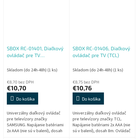
perfect...
SBOX RC-01401, Diaľkový
SBOX RC-01406, Diaľkový
ovládač pre TV
ovládač pre TV (TCL)
(SAMSUNG)
Skladom (do 24h-48h)
(1 ks)
Skladom (do 24h-48h)
(1 ks)
€8,70 bez DPH
€8,75 bez DPH
€10,70
€10,76
Do košíka
Do košíka
Univerzálny diaľkový ovládač
Univerzálny diaľkový ovládač
pre televízory značky
pre televízory značky TCL.
SAMSUNG. Napájanie batériami
Napájanie batériami 2x AAA (nie
2x AAA (nie sú v balení), dosah
sú v balení), dosah 8m. Ovládač
8m. Ovládač je PLUG & PLAY,
je PLUG & PLAY, čiže netreba nič