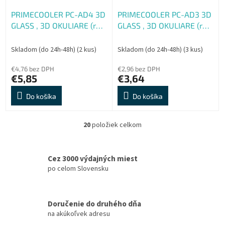
PRIMECOOLER PC-AD4 3D
PRIMECOOLER PC-AD3 3D
GLASS , 3D OKULIARE (red,
GLASS , 3D OKULIARE (red,
blue športové)
blue pre dioptrické
okuliare)
Skladom (do 24h-48h)
(2 kus)
Skladom (do 24h-48h)
(3 kus)
€4,76 bez DPH
€2,96 bez DPH
€5,85
€3,64
Do košíka
Do košíka
20
položiek celkom
O
v
l
á
Cez 3000 výdajných miest
d
po celom Slovensku
a
c
i
Doručenie do druhého dňa
e
na akúkoľvek adresu
p
r