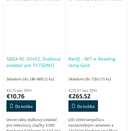
je PLUG & PLAY, čiže netreba nič
je PLUG & PLAY, čiže netreba nič
nastavovať ani...
nastavovať ani párovať,...
SBOX RC-01402, Diaľkový
BenQ - WiT e-Reading
ovládač pre TV (SONY)
lamp Gold
Skladom (do 24h-48h)
(1 ks)
Skladom (do 72h)
(>5 ks)
€8,75 bez DPH
€215,87 bez DPH
€10,76
€265,52
Do košíka
Do košíka
Univerzálny diaľkový ovládač
LED stolní lampička s
pre televízory značky SONY.
nastavitelným ramenem a