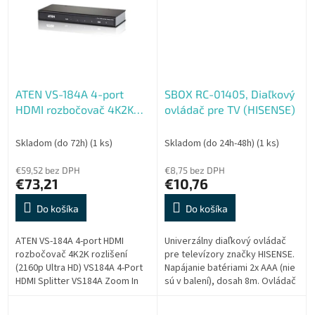
ATEN VS-184A 4-port
SBOX RC-01405, Diaľkový
HDMI rozbočovač 4K2K
ovládač pre TV (HISENSE)
rozlišení (2160p Ultra HD)
Skladom (do 72h)
(1 ks)
Skladom (do 24h-48h)
(1 ks)
€59,52 bez DPH
€8,75 bez DPH
€73,21
€10,76
Do košíka
Do košíka
ATEN VS-184A 4-port HDMI
Univerzálny diaľkový ovládač
rozbočovač 4K2K rozlišení
pre televízory značky HISENSE.
(2160p Ultra HD) VS184A 4-Port
Napájanie batériami 2x AAA (nie
HDMI Splitter VS184A Zoom In
sú v balení), dosah 8m. Ovládač
VS184A VS184A VS184A The
je PLUG & PLAY, čiže netreba nič
VS184A HDMI Splitter is the
nastavovať ani...