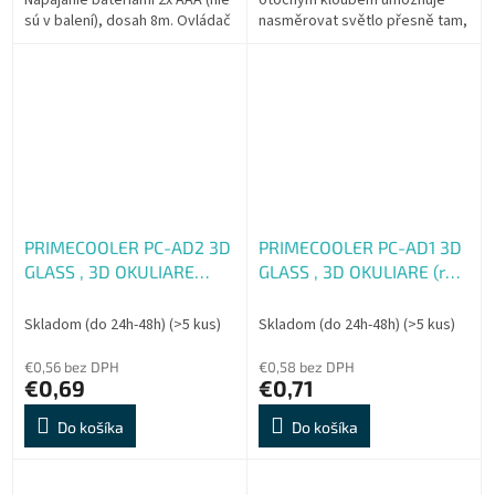
Napájanie batériami 2x AAA (nie
otočným kloubem umožňuje
sú v balení), dosah 8m. Ovládač
nasměrovat světlo přesně tam,
je PLUG & PLAY, čiže netreba nič
kam potřebujete. Jedinečně
nastavovať ani párovať,...
zakřivený tvar lampy WiT je
ztělesněním...
PRIMECOOLER PC-AD2 3D
PRIMECOOLER PC-AD1 3D
GLASS , 3D OKULIARE
GLASS , 3D OKULIARE (red,
(mag, green)
blue)
Skladom (do 24h-48h)
(>5 kus)
Skladom (do 24h-48h)
(>5 kus)
€0,56 bez DPH
€0,58 bez DPH
€0,69
€0,71
Do košíka
Do košíka