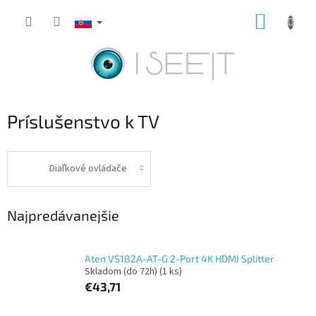
Prejsť
NÁKUP
na
obsah
KOŠÍK
Príslušenstvo k TV
Diaľkové ovládače
Najpredávanejšie
Aten VS182A-AT-G 2-Port 4K HDMI Splitter
Skladom (do 72h)
(1 ks)
€43,71