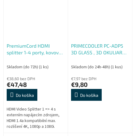
PremiumCord HDMI
PRIMECOOLER PC-ADP5
splitter 1-4 porty, kovové
3D GLASS , 3D OKULIARE
pouzdro, 4K, FULL HD, 3D
(polarizacné cirkulárne -
kovové)
Skladom (do 72h)
(1 ks)
Skladom (do 24h-48h)
(1 kus)
€38,60 bez DPH
€7,97 bez DPH
€47,48
€9,80
Do košíka
Do košíka
HDMI Video Splitter 1 => 4 s
externím napájecím zdrojem,
HDMI 1.4a kompatibilní max.
rozlišení 4K, 1080p a 1080i.
Můžete připojit několik HDMI