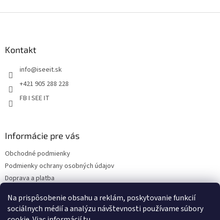
v
Z
k
á
y
v
p
ý
ä
Kontakt
p
t
i
info
@
iseeit.sk
i
s
e
u
+421 905 288 228
FB I SEE IT
Informácie pre vás
Obchodné podmienky
Podmienky ochrany osobných údajov
Doprava a platba
Reklamácie
Na prispôsobenie obsahu a reklám, poskytovanie funkcií
Kontakty
sociálnych médií a analýzu návštevnosti používame súbory
cookie. Viac informácií
tu
.