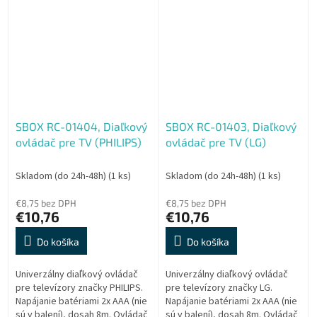
čiže netreba nič nastavovať
nastavovať ani párovať,...
ani...
SBOX RC-01404, Diaľkový
SBOX RC-01403, Diaľkový
ovládač pre TV (PHILIPS)
ovládač pre TV (LG)
Skladom (do 24h-48h)
(1 ks)
Skladom (do 24h-48h)
(1 ks)
€8,75 bez DPH
€8,75 bez DPH
€10,76
€10,76
Do košíka
Do košíka
Univerzálny diaľkový ovládač
Univerzálny diaľkový ovládač
pre televízory značky PHILIPS.
pre televízory značky LG.
Napájanie batériami 2x AAA (nie
Napájanie batériami 2x AAA (nie
sú v balení), dosah 8m. Ovládač
sú v balení), dosah 8m. Ovládač