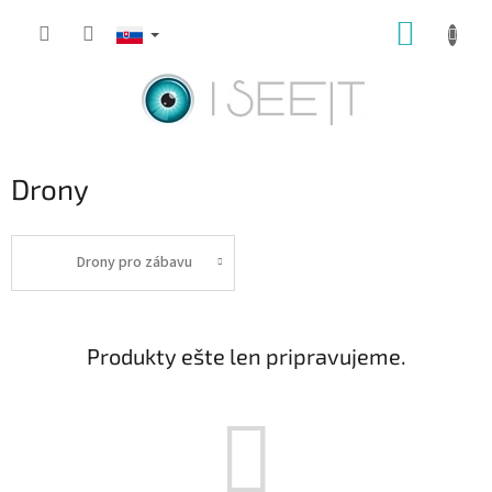
Prejsť
NÁKUP
na
obsah
KOŠÍK
Drony
Drony pro zábavu
Produkty ešte len pripravujeme.