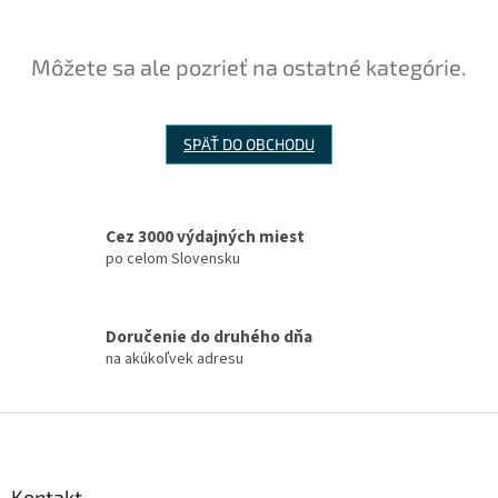
Môžete sa ale pozrieť na ostatné kategórie.
SPÄŤ DO OBCHODU
Cez 3000 výdajných miest
po celom Slovensku
Doručenie do druhého dňa
na akúkoľvek adresu
Z
á
p
ä
Kontakt