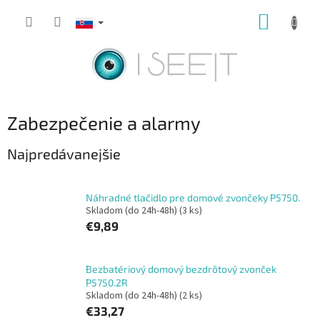
Prejsť
NÁKUP
na
obsah
KOŠÍK
Zabezpečenie a alarmy
Najpredávanejšie
Náhradné tlačidlo pre domové zvončeky P5750.
Skladom (do 24h-48h)
(3 ks)
€9,89
Bezbatériový domový bezdrôtový zvonček
P5750.2R
Skladom (do 24h-48h)
(2 ks)
€33,27