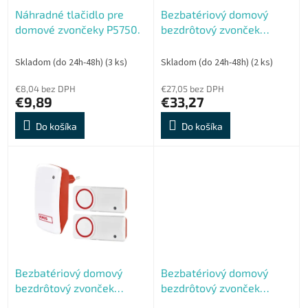
o
o
Náhradné tlačidlo pre
Bezbatériový domový
d
v
domové zvončeky P5750.
bezdrôtový zvonček
u
P5750.2R
k
t
Skladom (do 24h-48h)
(3 ks)
Skladom (do 24h-48h)
(2 ks)
o
€8,04 bez DPH
€27,05 bez DPH
v
€9,89
€33,27
Do košíka
Do košíka
Bezbatériový domový
Bezbatériový domový
bezdrôtový zvonček
bezdrôtový zvonček
P5750.2T
P5750