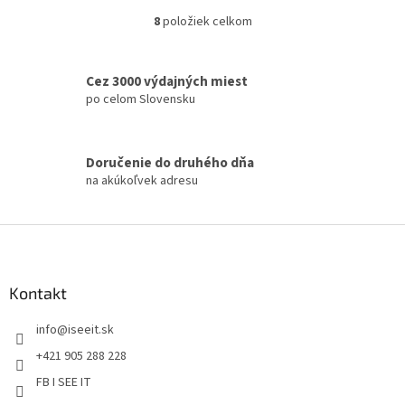
8
položiek celkom
O
v
l
á
Cez 3000 výdajných miest
d
po celom Slovensku
a
c
i
Doručenie do druhého dňa
e
na akúkoľvek adresu
p
r
v
Z
k
á
y
v
p
ý
ä
Kontakt
p
t
i
info
@
iseeit.sk
i
s
e
u
+421 905 288 228
FB I SEE IT