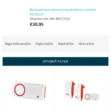
Bezbatériový domový bezdrôtový zvonček
P5750.2T
Skladom (do 24h-48h)
(3 ks)
€30,95
R
a
Najpredávanejšie
Najlacnejšie
Najdrahšie
Abecedne
d
e
n
OTVORIŤ FILTER
i
e
V
p
ý
r
p
o
i
d
s
u
p
k
r
t