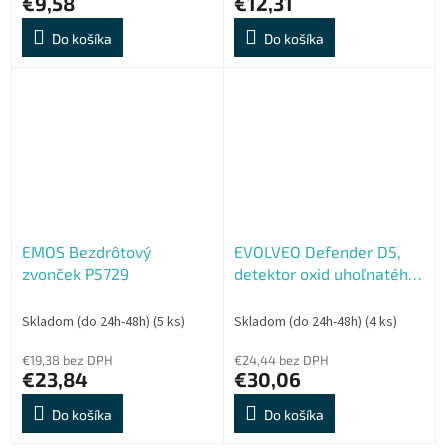
€9,58
€12,31
Do košíka
Do košíka
EMOS Bezdrôtový
EVOLVEO Defender D5,
zvonček P5729
detektor oxid uhoľnatého
(CO)
Skladom (do 24h-48h)
(5 ks)
Skladom (do 24h-48h)
(4 ks)
€19,38 bez DPH
€24,44 bez DPH
€23,84
€30,06
Do košíka
Do košíka