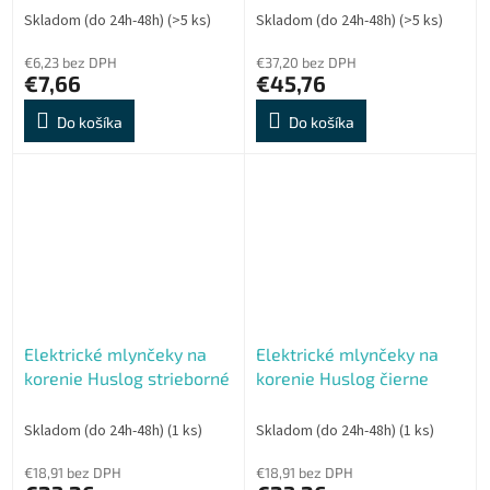
minimálne rozmery
Skladom (do 24h-48h)
(>5 ks)
Skladom (do 24h-48h)
(>5 ks)
€6,23 bez DPH
€37,20 bez DPH
€7,66
€45,76
Do košíka
Do košíka
Elektrické mlynčeky na
Elektrické mlynčeky na
korenie Huslog strieborné
korenie Huslog čierne
Skladom (do 24h-48h)
(1 ks)
Skladom (do 24h-48h)
(1 ks)
€18,91 bez DPH
€18,91 bez DPH