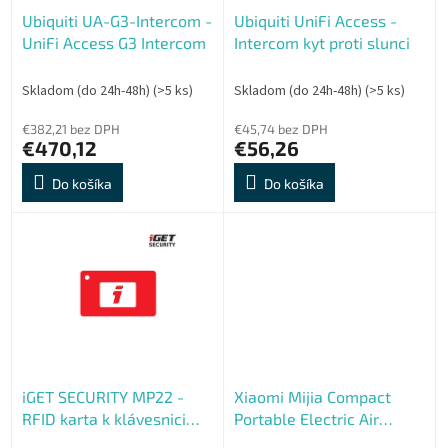
o
o
Ubiquiti UA-G3-Intercom -
Ubiquiti UniFi Access -
d
v
UniFi Access G3 Intercom
Intercom kyt proti slunci
u
k
t
Skladom (do 24h-48h)
(>5 ks)
Skladom (do 24h-48h)
(>5 ks)
o
€382,21 bez DPH
€45,74 bez DPH
v
€470,12
€56,26
Do košíka
Do košíka
iGET SECURITY MP22 -
Xiaomi Mijia Compact
RFID karta k klávesnici
Portable Electric Air
MP13 pre alarm M6-4G,
Compressor