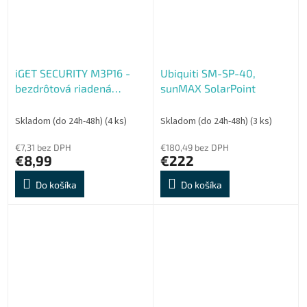
iGET SECURITY M3P16 -
Ubiquiti SM-SP-40,
bezdrôtová riadená
sunMAX SolarPoint
zásuvka 230V, pre alarm
iGET M4
Skladom (do 24h-48h)
(4 ks)
Skladom (do 24h-48h)
(3 ks)
€7,31 bez DPH
€180,49 bez DPH
€8,99
€222
Do košíka
Do košíka