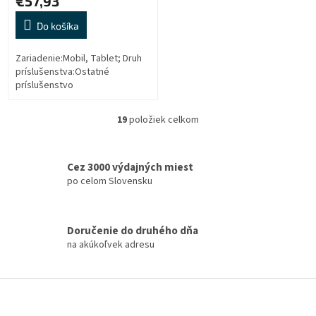
€57,93
Do košíka
Zariadenie:Mobil, Tablet; Druh
príslušenstva:Ostatné
príslušenstvo
19
položiek celkom
O
v
l
á
Cez 3000 výdajných miest
d
po celom Slovensku
a
c
i
Doručenie do druhého dňa
e
na akúkoľvek adresu
p
r
v
Z
k
á
y
v