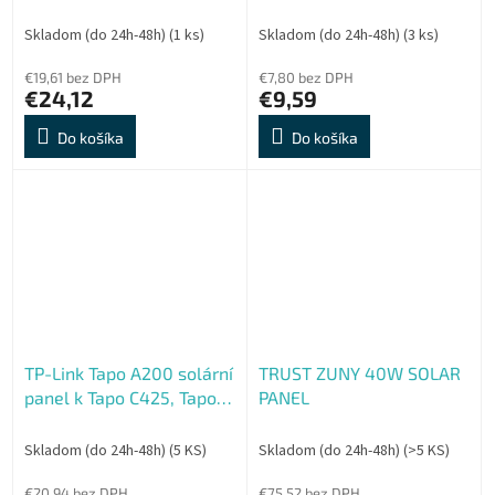
EP13 pre alarm M5
Skladom (do 24h-48h)
(1 ks)
Skladom (do 24h-48h)
(3 ks)
€19,61 bez DPH
€7,80 bez DPH
€24,12
€9,59
Do košíka
Do košíka
TP-Link Tapo A200 solární
TRUST ZUNY 40W SOLAR
panel k Tapo C425, Tapo
PANEL
C420, Tapo DS205
Skladom (do 24h-48h)
(5 KS)
Skladom (do 24h-48h)
(>5 KS)
€20,94 bez DPH
€75,52 bez DPH