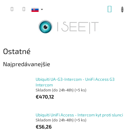
Prejsť
NÁKUP
na
obsah
KOŠÍK
Ostatné
Najpredávanejšie
Ubiquiti UA-G3-Intercom - UniFi Access G3
Intercom
Skladom (do 24h-48h)
(>5 ks)
€470,12
Ubiquiti UniFi Access - Intercom kyt proti slunci
Skladom (do 24h-48h)
(>5 ks)
€56,26