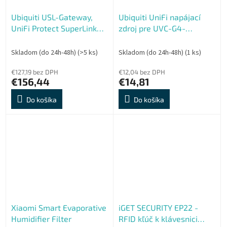
Ubiquiti USL-Gateway,
Ubiquiti UniFi napájací
UniFi Protect SuperLink
zdroj pre UVC-G4-
Gateway
DOORBELL
Skladom (do 24h-48h)
(>5 ks)
Skladom (do 24h-48h)
(1 ks)
€127,19 bez DPH
€12,04 bez DPH
€156,44
€14,81
Do košíka
Do košíka
Xiaomi Smart Evaporative
iGET SECURITY EP22 -
Humidifier Filter
RFID kľúč k klávesnici