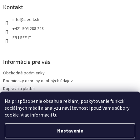
p
ý
ä
Kontakt
p
t
i
info
@
iseeit.sk
i
s
e
u
+421 905 288 228
FB I SEE IT
Informácie pre vás
Obchodné podmienky
Podmienky ochrany osobných údajov
Doprava a platba
Reklamácie
Na prispôsobenie obsahu a reklám, poskytovanie funkcií
Kontakty
sociálnych médií a analýzu návštevnosti používame súbory
cookie. Viac informácií
tu
.
Nastavenie