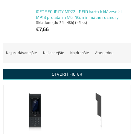
iGET SECURITY MP22 - RFID karta k klávesnici
MP13 pre alarm M6-4G, minimálne rozmery
Skladom (do 24h-48h)
(>5 ks)
€7,66
R
a
Najpredávanejšie
Najlacnejšie
Najdrahšie
Abecedne
d
e
n
OTVORIŤ FILTER
i
e
V
p
ý
r
p
o
i
d
s
u
p
k
r
t