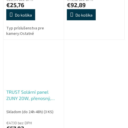
€25,76
€92,89
Do košíka
Do košíka
Typ príslušenstva pre
kamery:Ostatné
TRUST Solární panel
ZUNY 20W, přenosný,
1xUSB-A, 1xUSB-C
Skladom (do 24h-48h)
(3 KS)
€47,10 bez DPH