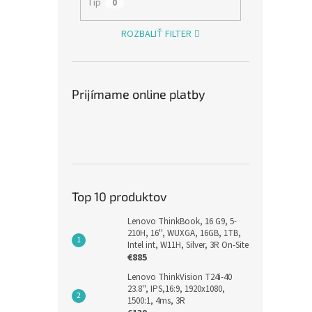
Tip
0
ROZBALIŤ FILTER
Prijímame online platby
Top 10 produktov
Lenovo ThinkBook, 16 G9, 5-
210H, 16'', WUXGA, 16GB, 1TB,
Intel int, W11H, Silver, 3R On-Site
€885
Lenovo ThinkVision T24i-40
23.8'', IPS,16:9, 1920x1080,
1500:1, 4ms, 3R