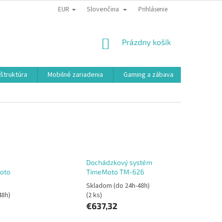
EUR
Slovenčina
Prihlásenie
NÁKUPNÝ
Prázdny košík
KOŠÍK
aštruktúra
Mobilné zariadenia
Gaming a zábava
Smart a e
Dochádzkový systém
oto
TimeMoto TM-626
Skladom (do 24h-48h)
48h)
(2 ks)
€637,32