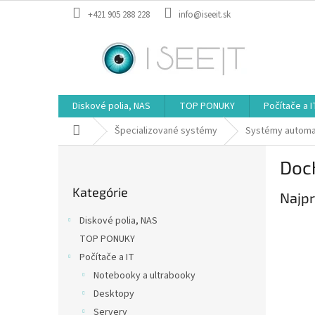
Prejsť
+421 905 288 228
info@iseeit.sk
na
obsah
Diskové polia, NAS
TOP PONUKY
Počítače a I
Domov
Špecializované systémy
Systémy automat
B
Doc
o
Preskočiť
č
Kategórie
kategórie
Najpr
n
ý
Diskové polia, NAS
p
TOP PONUKY
a
Počítače a IT
n
e
Notebooky a ultrabooky
l
Desktopy
Servery