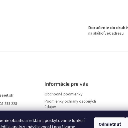
Doručenie do druh
na akúkoľvek adresu
Informácie pre vás
Obchodné podmienky
iseeit.sk
Podmienky ochrany osobných
05 288 228
údajov
E IT
Doprava a platba
enie obsahu a reklám, poskytovanie funkcií
Reklamácie
Odmietnuť
édií a analýzu návštevnosti používame