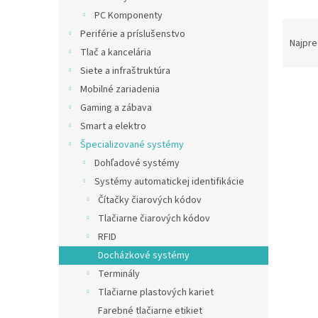
PC Komponenty
R
Periférie a príslušenstvo
a
Najpre
Tlač a kancelária
d
Siete a infraštruktúra
e
V
n
Mobilné zariadenia
ý
i
Gaming a zábava
p
e
Smart a elektro
i
p
Špecializované systémy
s
r
Dohľadové systémy
p
o
r
d
Systémy automatickej identifikácie
o
u
Čítačky čiarových kódov
d
k
Tlačiarne čiarových kódov
u
t
RFID
Sada
k
o
Docházkové systémy
RF-1
t
v
Terminály
o
v
Tlačiarne plastových kariet
Farebné tlačiarne etikiet
€78,9