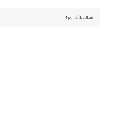
4
položiek celkom
125-0603
Kód:
125-0586
eMoto
Dochádzkový systém TimeMoto
TM-626
48h)
(1 ks)
Skladom (do 24h-48h)
(2 ks)
€518,15 bez DPH