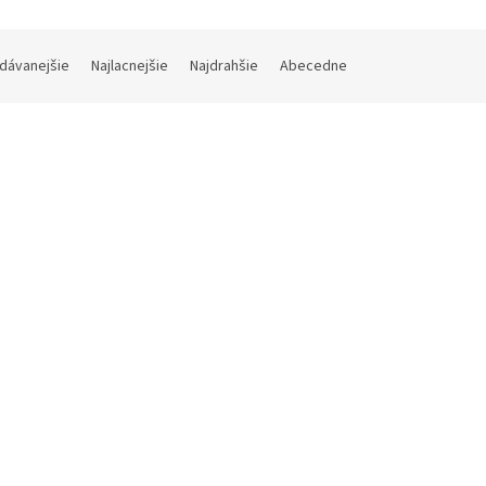
dávanejšie
Najlacnejšie
Najdrahšie
Abecedne
Kód:
125-0604
Kód:
 25 RFID kľúčeniek TimeMoto
Sada 25 RFID menoviek Tim
10
RF-100
Skladom (do 24h-48h)
(1 ks)
Skladom (do 24h-
8 bez DPH
€73,67 bez DPH