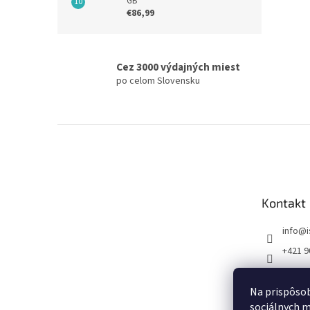
GB
€86,99
Cez 3000 výdajných miest
po celom Slovensku
Z
á
p
ä
t
Kontakt
i
e
info
@
+421 9
FB I SE
Na prispôsob
sociálnych m