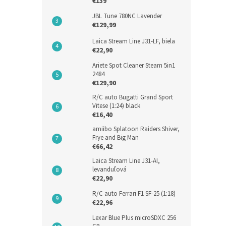
€139
JBL Tune 780NC Lavender
€129,99
Laica Stream Line J31-LF, biela
€22,90
Ariete Spot Cleaner Steam 5in1
2484
€129,90
R/C auto Bugatti Grand Sport
Vitese (1:24) black
€16,40
amiibo Splatoon Raiders Shiver,
Frye and Big Man
€66,42
Laica Stream Line J31-AI,
levanduľová
€22,90
R/C auto Ferrari F1 SF-25 (1:18)
€22,96
Lexar Blue Plus microSDXC 256