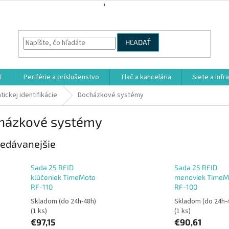
HĽADAŤ
T
Periférie a príslušenstvo
Tlač a kancelária
Siete a infr
ickej identifikácie
Docházkové systémy
házkové systémy
edávanejšie
Sada 25 RFID
Sada 25 RFID
kľúčeniek TimeMoto
menoviek TimeM
RF-110
RF-100
Skladom (do 24h-48h)
Skladom (do 24h-
(1 ks)
(1 ks)
€97,15
€90,61