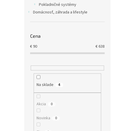
€97
Pokladničné systémy
Domácnosť, záhrada a lifestyle
Cena
€
90
€
638
Doch
TM-6
Na sklade
4
Akcia
0
€410,
€50
Novinka
0