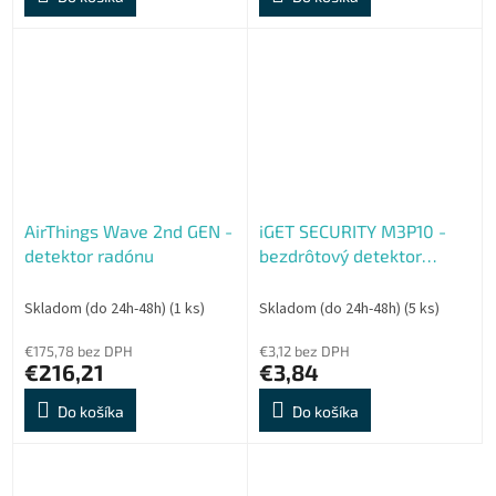
AirThings Wave 2nd GEN -
iGET SECURITY M3P10 -
detektor radónu
bezdrôtový detektor
vibrácií (rozbitie skla a
pod.) pre alarmy M3 a M4
Skladom (do 24h-48h)
(1 ks)
Skladom (do 24h-48h)
(5 ks)
€175,78 bez DPH
€3,12 bez DPH
€216,21
€3,84
Do košíka
Do košíka