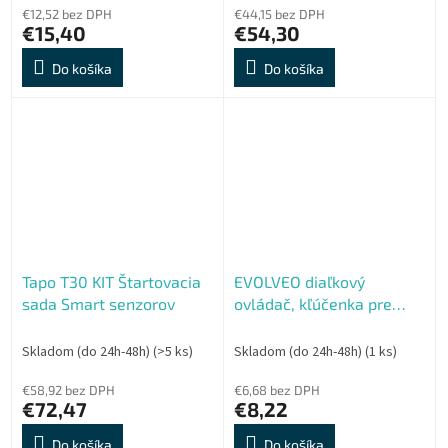
€12,52 bez DPH
€44,15 bez DPH
€15,40
€54,30
Do košíka
Do košíka
Tapo T30 KIT Štartovacia
EVOLVEO diaľkový
sada Smart senzorov
ovládač, kľúčenka pre
Alarmex Pro
Skladom (do 24h-48h)
(>5 ks)
Skladom (do 24h-48h)
(1 ks)
€58,92 bez DPH
€6,68 bez DPH
€72,47
€8,22
Do košíka
Do košíka