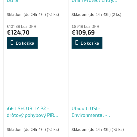
Sensor, 3-pack
Skladom (do 24h-48h)
(>5 ks)
Skladom (do 24h-48h)
(2 ks)
€101,38 bez DPH
€89,18 bez DPH
€124,70
€109,69
Do košíka
Do košíka
iGET SECURITY P2 -
Ubiquiti USL-
drôtový pohybový PIR
Environmental -
detektor pre alarm M3B a
Environmental Sensor
M2B
Skladom (do 24h-48h)
(>5 ks)
Skladom (do 24h-48h)
(>5 ks)