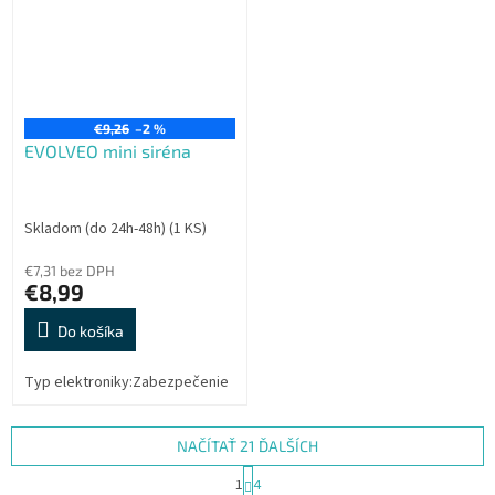
€9,26
–2 %
EVOLVEO mini siréna
Skladom (do 24h-48h)
(1 KS)
€7,31 bez DPH
€8,99
Do košíka
Typ elektroniky:Zabezpečenie
NAČÍTAŤ 21 ĎALŠÍCH
S
1
4
t