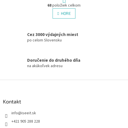
O
r
68
položiek celkom
v
á
l
HORE
n
á
k
d
o
v
a
a
Cez 3000 výdajných miest
c
n
i
po celom Slovensku
i
e
e
p
r
Doručenie do druhého dňa
v
na akúkoľvek adresu
k
y
v
Z
ý
á
p
p
i
s
ä
Kontakt
u
t
info
@
iseeit.sk
i
e
+421 905 288 228