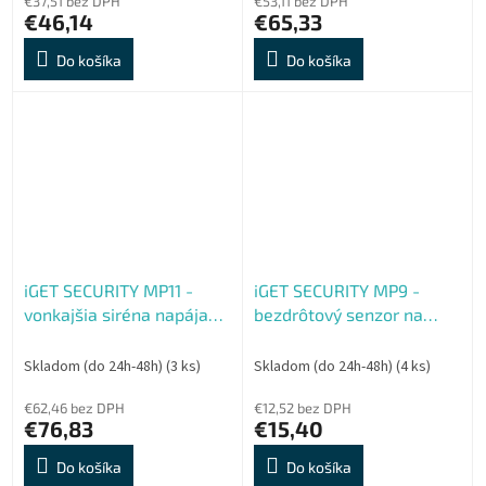
€37,51 bez DPH
€53,11 bez DPH
€46,14
€65,33
Do košíka
Do košíka
iGET SECURITY MP11 -
iGET SECURITY MP9 -
vonkajšia siréna napájaná
bezdrôtový senzor na
batériou alebo
detekciu vody pre alarm
adaptérom, pre alarm
M6-4G, výdrž batérie až 5
Skladom (do 24h-48h)
(3 ks)
Skladom (do 24h-48h)
(4 ks)
M6-4G, bat. v balení
rokov
€62,46 bez DPH
€12,52 bez DPH
€76,83
€15,40
Do košíka
Do košíka