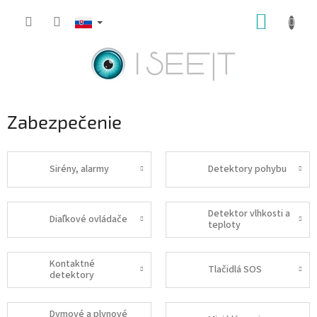
Prejsť
NÁKUP
na
obsah
KOŠÍK
Zabezpečenie
Sirény, alarmy
Detektory pohybu
Detektor vlhkosti a
Diaľkové ovládače
teploty
Kontaktné
Tlačidlá SOS
detektory
Dymové a plynové