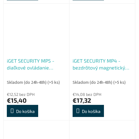
iGET SECURITY MP5 -
iGET SECURITY MP4 -
diaľkové ovládanie
bezdrôtový magnetický
(kľúčenka) pre alarm M6-
senzor pre dvere, okná
4G, výdrž batérie až 3
pre alarm M6-4G, výdrž
Skladom (do 24h-48h)
(>5 ks)
Skladom (do 24h-48h)
(>5 ks)
roky
bat. až 5 rokov
€12,52 bez DPH
€14,08 bez DPH
€15,40
€17,32
Do košíka
Do košíka