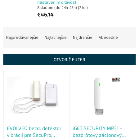
nastavením citlivosti
Skladom (do 24h-48h)
(2 ks)
€46,14
R
a
Najpredávanejšie
Najlacnejšie
Najdrahšie
Abecedne
d
e
n
OTVORIŤ FILTER
i
e
V
p
ý
r
p
o
i
d
s
u
p
k
r
t
o
o
EVOLVEO bezd. detektor
iGET SECURITY MP31 -
d
v
vibrácií pre SecuPro,
bezdrôtový záclonový
u