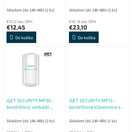
Sonix, Alarmex Pro, Sonix
pohybový PIR senzor pre
k
Pro
alarm M6-4G s nastav.
t
Skladom (do 24h-48h)
(1 ks)
Skladom (do 24h-48h)
(2 ks)
citlivosti
o
€10,12 bez DPH
€18,78 bez DPH
v
€12,45
€23,10
Do košíka
Do košíka
iGET SECURITY MP30 -
iGET SECURITY MP13 -
bezdrôtový vonkajší
bezdrôtová klávesnica s
pohybový PIR senzor pre
RFID čítačkou pre alarm
alarm M6-4G s
M6-4G, napájanie 4x AA v
Skladom (do 24h-48h)
(2 ks)
Skladom (do 24h-48h)
(1 ks)
nastavením citlivosti
balení