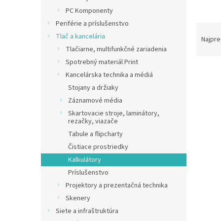
PC Komponenty
Periférie a príslušenstvo
R
Tlač a kancelária
a
Najpre
d
Tlačiarne, multifunkčné zariadenia
e
Spotrebný materiál Print
V
n
Kancelárska technika a médiá
ý
i
Stojany a držiaky
p
e
Záznamové média
i
p
s
Skartovacie stroje, laminátory,
r
rezačky, viazače
p
o
Tabule a flipcharty
r
d
o
u
Čistiace prostriedky
d
k
Kalkulátory
u
t
Príslušenstvo
stol
k
o
Projektory a prezentačná technika
122TS
t
v
Skenery
+ bat
o
v
Siete a infraštruktúra