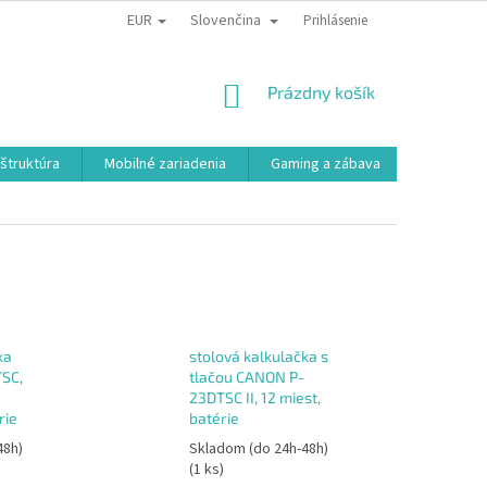
EUR
Slovenčina
Prihlásenie
NÁKUPNÝ
Prázdny košík
KOŠÍK
aštruktúra
Mobilné zariadenia
Gaming a zábava
Smart a e
ka
stolová kalkulačka s
SC,
tlačou CANON P-
23DTSC II, 12 miest,
rie
batérie
48h)
Skladom (do 24h-48h)
(1 ks)