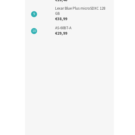
€16,40
Lexar Blue Plus microSDXC 128
GB
€38,99
Kalk
AS-60BT-A
€29,99
€8,68
€10
Kalk