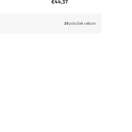
€44,37
30
položiek celkom
2468C002
Kód:
2303C002
S-
stolová kalkulačka s tlačou CANON
P-23DTSC II, 12 miest, batérie
48h)
(1 ks)
Skladom (do 24h-48h)
(1 ks)