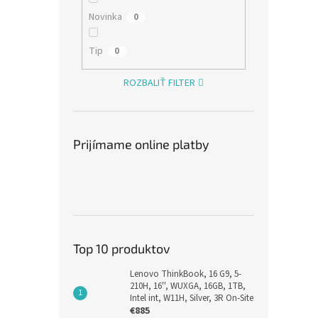
Novinka
0
Tip
0
ROZBALIŤ FILTER
Prijímame online platby
stol
1210T
batér
€15,8
€19
Top 10 produktov
Lenovo ThinkBook, 16 G9, 5-
210H, 16'', WUXGA, 16GB, 1TB,
Intel int, W11H, Silver, 3R On-Site
€885