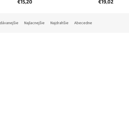
€15,20
€19,02
dávanejšie
Najlacnejšie
Najdrahšie
Abecedne
Kód:
2470C002
Kód:
ová kalkulačka CANON LS-
stolová kalkulačka CANON T
, 12 miest, solárne napájanie
1200TSC, 12 miest, solárne
érie
napájanie + batérie
Skladom (do 24h-48h)
(1 ks)
Skladom (do 24h-