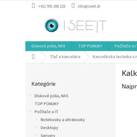
Prejsť
+421 905 288 228
info@iseeit.sk
na
obsah
Diskové polia, NAS
TOP PONUKY
Počítače a I
Domov
Tlač a kancelária
Kancelárska technika a
B
Kalk
o
Preskočiť
č
Kategórie
kategórie
Najpr
n
ý
Diskové polia, NAS
p
TOP PONUKY
a
Počítače a IT
n
e
Notebooky a ultrabooky
l
Desktopy
Servery