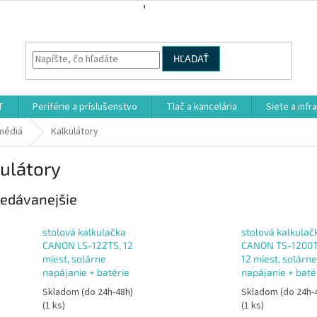
HĽADAŤ
T
Periférie a príslušenstvo
Tlač a kancelária
Siete a infr
 médiá
Kalkulátory
ulátory
edávanejšie
stolová kalkulačka
stolová kalkulač
CANON LS-122TS, 12
CANON TS-1200T
miest, solárne
12 miest, solárne
napájanie + batérie
napájanie + baté
Skladom (do 24h-48h)
Skladom (do 24h-
(1 ks)
(1 ks)