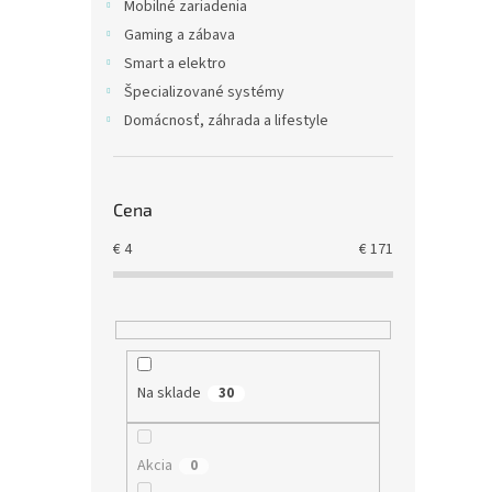
Mobilné zariadenia
€12,3
Gaming a zábava
€15
Smart a elektro
Špecializované systémy
Domácnosť, záhrada a lifestyle
Cena
€
4
€
171
stol
P-1DT
Na sklade
30
€27,2
€33
Akcia
0