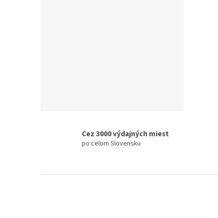
€9,38
€11
Cez 3000 výdajných miest
po celom Slovensku
Z
á
p
ä