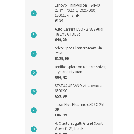
Lenovo ThinkVision T24i-40
23.8'', IPS,16:9, 1920x1080,
1500:1, 4ms, 3R
€139
Auto Carrera EVO - 27882 Audi
R8 LMS GT3 Evo
€49,25
Cano
Ariete Spot Cleaner Steam 5in1
2484
€129,90
amiibo Splatoon Raiders Shiver,
Frye and Big Man
€18,11
€66,42
€22
STATUS URBANO vákuovačka
6600208
€59,90
Lexar Blue Plus microSDXC 256
GB
€86,99
R/C auto Bugatti Grand Sport
Vitese (1:24) black