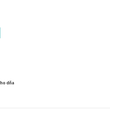
€10,74 bez DPH
 košíka
€13,21
Do košíka
ého dňa