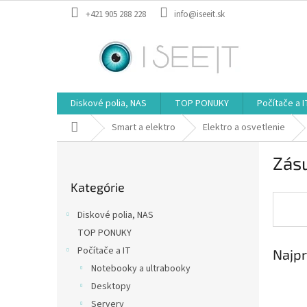
Prejsť
+421 905 288 228
info@iseeit.sk
na
obsah
Diskové polia, NAS
TOP PONUKY
Počítače a I
Domov
Smart a elektro
Elektro a osvetlenie
B
Zás
o
Preskočiť
č
Kategórie
kategórie
n
ý
Diskové polia, NAS
p
TOP PONUKY
a
Počítače a IT
Najpr
n
e
Notebooky a ultrabooky
l
Desktopy
Servery