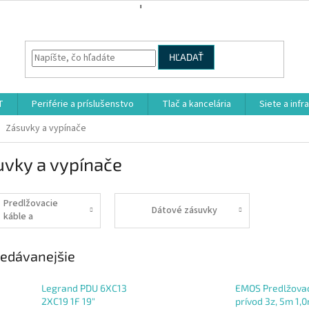
HĽADAŤ
T
Periférie a príslušenstvo
Tlač a kancelária
Siete a infr
Zásuvky a vypínače
uvky a vypínače
Predlžovacie
Dátové zásuvky
káble a
rozbočovače
edávanejšie
Legrand PDU 6XC13
EMOS Predlžovac
2XC19 1F 19"
prívod 3z, 5m 1,