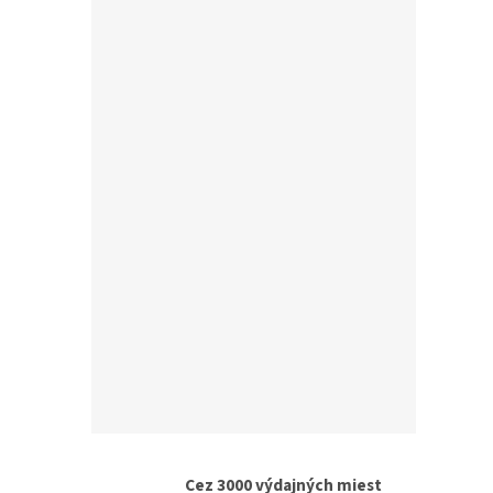
Zásu
strie
1xUS
230V
€11,77
€14
Cez 3000 výdajných miest