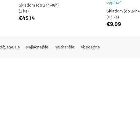
vypínač
Skladom (do 24h-48h)
(2 ks)
Skladom (do 24h-
(>5 ks)
€45,14
€9,09
dávanejšie
Najlacnejšie
Najdrahšie
Abecedne
Kód:
646809
Kód:
19
and PDU 6XC13 2XC19 1F 19"
EMOS Predlžovací prívod 3z