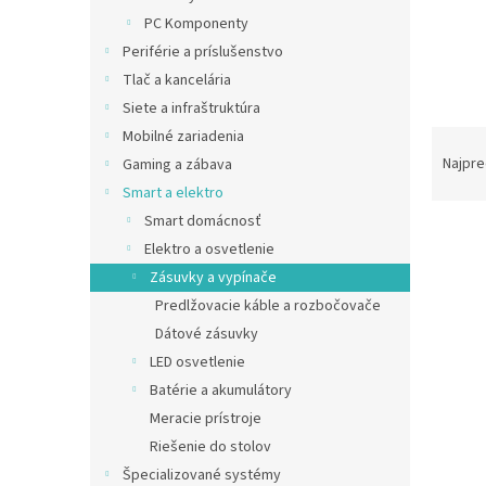
PC Komponenty
Periférie a príslušenstvo
Tlač a kancelária
Siete a infraštruktúra
R
Mobilné zariadenia
a
Najpre
Gaming a zábava
d
Smart a elektro
e
Smart domácnosť
V
n
Elektro a osvetlenie
ý
i
Zásuvky a vypínače
p
e
i
p
Predlžovacie káble a rozbočovače
s
r
Dátové zásuvky
p
o
LED osvetlenie
r
d
Batérie a akumulátory
o
u
Meracie prístroje
d
k
u
t
Riešenie do stolov
Legr
k
o
Špecializované systémy