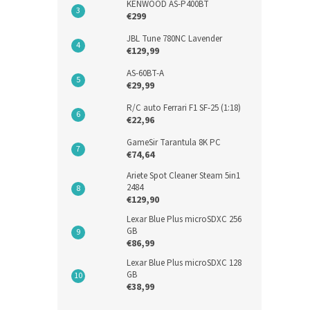
KENWOOD AS-P400BT
€299
€9,05
€11,
JBL Tune 780NC Lavender
€129,99
AS-60BT-A
€29,99
R/C auto Ferrari F1 SF-25 (1:18)
€22,96
GameSir Tarantula 8K PC
€74,64
Ariete Spot Cleaner Steam 5in1
2484
€129,90
TB E
Lexar Blue Plus microSDXC 256
zásu
GB
€86,99
Lexar Blue Plus microSDXC 128
GB
€12,7
€38,99
€15