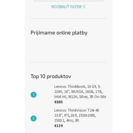
Rozv
ROZBALIŤ FILTER
3m 5
Prijímame online platby
€14,8
€18
Top 10 produktov
Lenovo ThinkBook, 16 G9, 5-
210H, 16'', WUXGA, 16GB, 1TB,
Intel int, W11H, Silver, 3R On-Site
€885
Lenovo ThinkVision T24i-40
TB E
23.8'', IPS,16:9, 1920x1080,
1.5m
1500:1, 4ms, 3R
€139