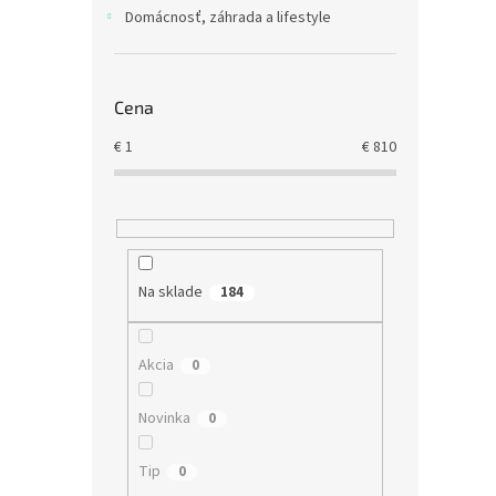
t
v
Domácnosť, záhrada a lifestyle
o
v
€36,7
Cena
€45
€
1
€
810
Na sklade
184
Akcia
0
Novinka
0
Tip
0