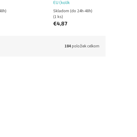
EU (kolík
48h)
Skladom (do 24h-48h)
(1 ks)
€4,87
184
položiek celkom
02130500
Kód:
CES-0010-WH
, 5m
CONNECT IT Tripple SPLIT, 3x