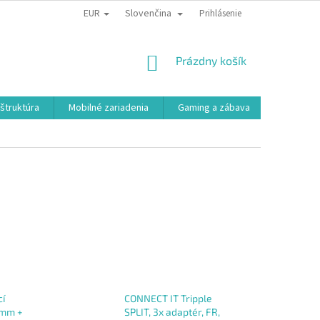
EUR
Slovenčina
Prihlásenie
NÁKUPNÝ
Prázdny košík
KOŠÍK
aštruktúra
Mobilné zariadenia
Gaming a zábava
Smart a e
í
CONNECT IT Tripple
0mm +
SPLIT, 3x adaptér, FR,