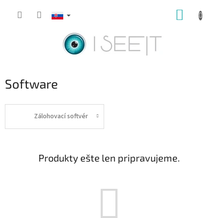
Prejsť
NÁKUP
na
obsah
KOŠÍK
Software
Zálohovací softvér
Produkty ešte len pripravujeme.