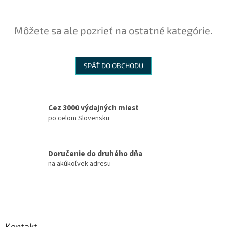
Môžete sa ale pozrieť na ostatné kategórie.
SPÄŤ DO OBCHODU
Cez 3000 výdajných miest
po celom Slovensku
Doručenie do druhého dňa
na akúkoľvek adresu
Z
á
p
ä
Kontakt