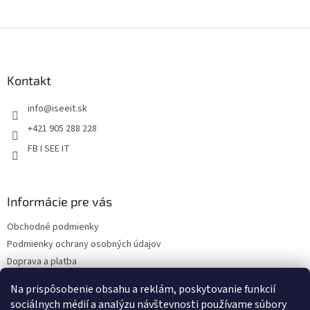
r
v
Z
k
á
y
v
p
ý
ä
Kontakt
p
t
i
info
@
iseeit.sk
i
s
e
u
+421 905 288 228
FB I SEE IT
Informácie pre vás
Obchodné podmienky
Podmienky ochrany osobných údajov
Doprava a platba
Reklamácie
Na prispôsobenie obsahu a reklám, poskytovanie funkcií
Kontakty
sociálnych médií a analýzu návštevnosti používame súbory