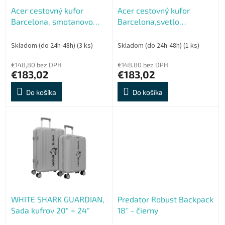
o
o
Acer cestovný kufor
Acer cestovný kufor
d
v
Barcelona, smotanovo
Barcelona,svetlo
u
biely, TSA
zelený,TSA
k
t
Skladom (do 24h-48h)
(3 ks)
Skladom (do 24h-48h)
(1 ks)
o
€148,80 bez DPH
€148,80 bez DPH
v
€183,02
€183,02
Do košíka
Do košíka
WHITE SHARK GUARDIAN,
Predator Robust Backpack
Sada kufrov 20" + 24"
18'' - čierny