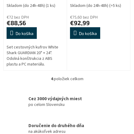
Skladom (do 24h-48h)
(1 ks)
Skladom (do 24h-48h)
(>5 ks)
€72 bez DPH
€75,60 bez DPH
€88,56
€92,99
Do košíka
Do košíka
Set cestovných kufrov White
Shark GUARDIAN 20" + 24".
Odolná konštrukcia z ABS
plastu a PC materiálu.
Trojciferný kódový zámok pre
bezpečnosť, teleskopická
4
položiek celkom
O
rúčka pre ľahké...
v
l
á
Cez 3000 výdajných miest
d
po celom Slovensku
a
c
i
Doručenie do druhého dňa
e
na akúkoľvek adresu
p