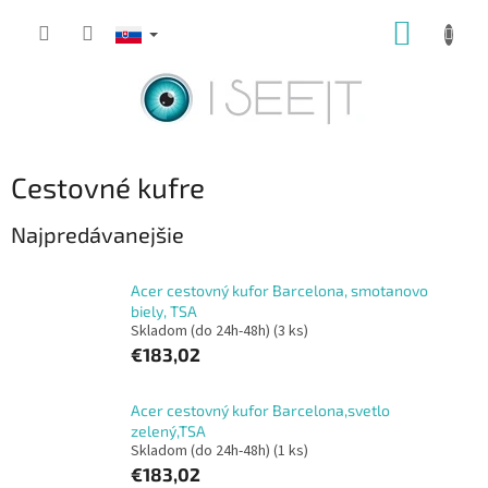
Prejsť
NÁKUP
na
obsah
KOŠÍK
Cestovné kufre
Najpredávanejšie
Acer cestovný kufor Barcelona, smotanovo
biely, TSA
Skladom (do 24h-48h)
(3 ks)
€183,02
Acer cestovný kufor Barcelona,svetlo
zelený,TSA
Skladom (do 24h-48h)
(1 ks)
€183,02