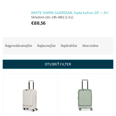
WHITE SHARK GUARDIAN, Sada kufrov 20" + 24"
Skladom (do 24h-48h)
(1 ks)
€88,56
R
a
Najpredávanejšie
Najlacnejšie
Najdrahšie
Abecedne
d
e
n
OTVORIŤ FILTER
i
e
V
p
ý
r
p
o
i
d
s
u
p
k
r
t