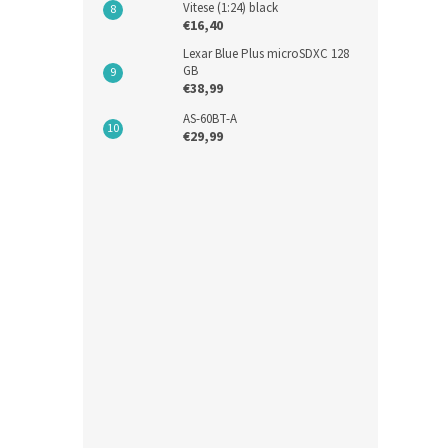
Vitese (1:24) black
€16,40
Lexar Blue Plus microSDXC 128
GB
€38,99
AS-60BT-A
€29,99
Garm
Lunar
€489,
€60