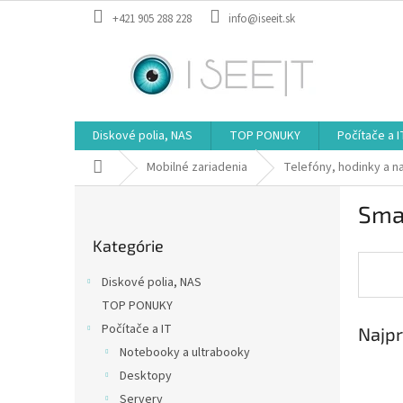
Prejsť
+421 905 288 228
info@iseeit.sk
na
obsah
Diskové polia, NAS
TOP PONUKY
Počítače a I
Domov
Mobilné zariadenia
Telefóny, hodinky a n
B
Sma
o
Preskočiť
č
Kategórie
kategórie
n
ý
Diskové polia, NAS
p
TOP PONUKY
a
Počítače a IT
Najpr
n
e
Notebooky a ultrabooky
l
Desktopy
Servery