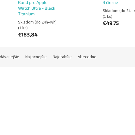
Band pre Apple
3 čierne
Watch Ultra - Black
Skladom (do 24h-
Titanium
(1 ks)
Skladom (do 24h-48h)
€49,75
(1 ks)
€183,84
dávanejšie
Najlacnejšie
Najdrahšie
Abecedne
Kód:
AWTB-TITAN-BLK
Kód:
GS