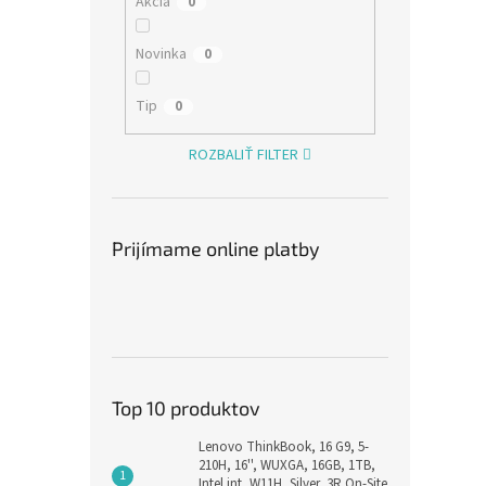
Akcia
0
Novinka
0
€1,66
€2,
Tip
0
ROZBALIŤ FILTER
Prijímame online platby
Sklo
45mm
Top 10 produktov
Lenovo ThinkBook, 16 G9, 5-
€1,66
210H, 16'', WUXGA, 16GB, 1TB,
€2,
Intel int, W11H, Silver, 3R On-Site