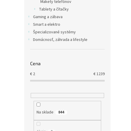
u
t
Makety telefónov
Mobi
k
o
Tablety a čítačky
Band 
t
v
Gaming a zábava
Tita
o
Smart a elektro
v
Špecializované systémy
€149,
Domácnosť, záhrada a lifestyle
€18
Cena
€
2
€
1239
Na sklade
844
TPU 
Seri