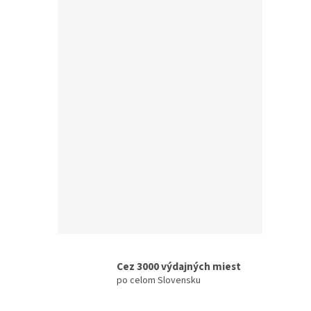
CARN
€63,2
€77
Cez 3000 výdajných miest
po celom Slovensku