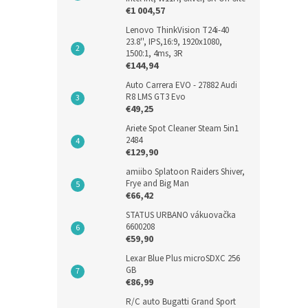
€1 004,57
Lenovo ThinkVision T24i-40
23.8'', IPS,16:9, 1920x1080,
1500:1, 4ms, 3R
€144,94
Auto Carrera EVO - 27882 Audi
R8 LMS GT3 Evo
€49,25
Ariete Spot Cleaner Steam 5in1
2484
€129,90
Xiao
amiibo Splatoon Raiders Shiver,
Frye and Big Man
Šport
€66,42
STATUS URBANO vákuovačka
6600208
€59,90
€95,6
€11
Lexar Blue Plus microSDXC 256
GB
€86,99
R/C auto Bugatti Grand Sport