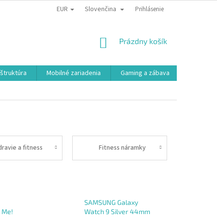
EUR
Slovenčina
Prihlásenie
NÁKUPNÝ
Prázdny košík
KOŠÍK
aštruktúra
Mobilné zariadenia
Gaming a zábava
Smart a e
ravie a fitness
Fitness náramky
SAMSUNG Galaxy
e Me!
Watch 9 Silver 44mm