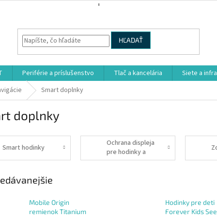
HĽADAŤ
T
Periférie a príslušenstvo
Tlač a kancelária
Siete a infr
avigácie
Smart doplnky
rt doplnky
Ochrana displeja
Smart hodinky
Zd
pre hodinky a
náramky
edávanejšie
Mobile Origin
Hodinky pre deti
remienok Titanium
Forever Kids Se