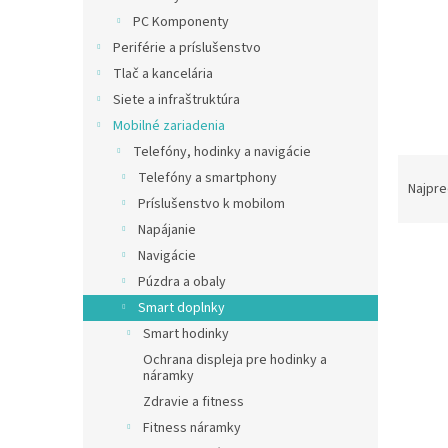
PC Komponenty
Periférie a príslušenstvo
Tlač a kancelária
Siete a infraštruktúra
Mobilné zariadenia
Telefóny, hodinky a navigácie
R
Telefóny a smartphony
a
Najpre
Príslušenstvo k mobilom
d
e
Napájanie
V
n
Navigácie
ý
i
Púzdra a obaly
p
e
Smart doplnky
i
p
Smart hodinky
s
r
Ochrana displeja pre hodinky a
p
o
náramky
r
d
Zdravie a fitness
o
u
d
k
Fitness náramky