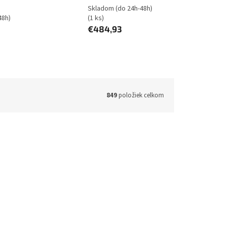
Skladom (do 24h-48h)
48h)
(1 ks)
€484,93
849
položiek celkom
M181492
Kód:
SM-L350NZSAEUE