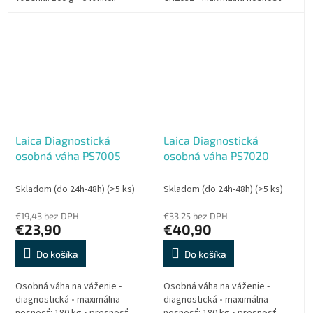
merania • Bluetooth • materiál:
180 kg • Automatické vypnutie •
sklo+plast • napájanie: 2× AAA
Ukazovateľ jednotiek kg / lb...
Laica Diagnostická
Laica Diagnostická
osobná váha PS7005
osobná váha PS7020
Skladom (do 24h-48h)
(>5 ks)
Skladom (do 24h-48h)
(>5 ks)
€19,43 bez DPH
€33,25 bez DPH
€23,90
€40,90
Do košíka
Do košíka
Osobná váha na váženie -
Osobná váha na váženie -
diagnostická • maximálna
diagnostická • maximálna