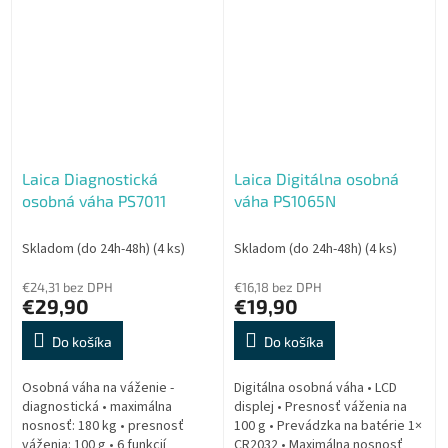
KG / LB / ST
Laica Diagnostická
Laica Digitálna osobná
osobná váha PS7011
váha PS1065N
Skladom (do 24h-48h)
(4 ks)
Skladom (do 24h-48h)
(4 ks)
€24,31 bez DPH
€16,18 bez DPH
€29,90
€19,90
Do košíka
Do košíka
Osobná váha na váženie -
Digitálna osobná váha • LCD
diagnostická • maximálna
displej • Presnosť váženia na
nosnosť: 180 kg • presnosť
100 g • Prevádzka na batérie 1×
váženia: 100 g • 6 funkcií
CR2032 • Maximálna nosnosť