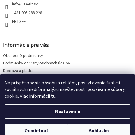
i
info
@
iseeit.sk
i
s
e
u
+421 905 288 228
FB I SEE IT
Informácie pre vás
Obchodné podmienky
Podmienky ochrany osobných údajov
Doprava a platba
Reklamácie
Na prispôsobenie obsahu a reklám, poskytovanie funkcií
Kontakty
sociálnych médií a analýzu návštevnosti používame súbory
cookie. Viac informácií
tu
.
Nastavenie
Copyright 2026
Eshop I SEE IT
. Všetky práva vyhradené.
Upraviť
Odmietnuť
Súhlasím
nastavenie cookies