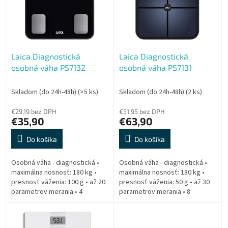
i
d
s
u
p
k
r
t
o
o
Laica Diagnostická
Laica Diagnostická
d
v
osobná váha PS7132
osobná váha PS7131
u
k
t
Skladom (do 24h-48h)
(>5 ks)
Skladom (do 24h-48h)
(2 ks)
o
€29,19 bez DPH
€51,95 bez DPH
v
€35,90
€63,90
Do košíka
Do košíka
Osobná váha - diagnostická •
Osobná váha - diagnostická •
maximálna nosnosť: 180 kg •
maximálna nosnosť: 180 kg •
presnosť váženia: 100 g • až 20
presnosť váženia: 50 g • až 30
parametrov merania • 4
parametrov merania • 8
elektródy • aplikácia Fitdays+ •
elektród • Bluetooth • aplikácia
meranie telesnej kompozície •...
Fitdays+ • výsuvná rukoväť •...