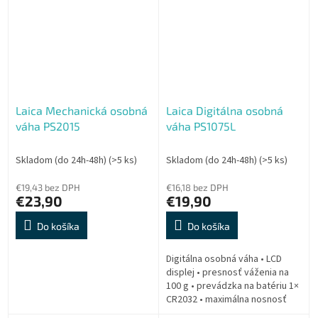
Laica Mechanická osobná
Laica Digitálna osobná
váha PS2015
váha PS1075L
Skladom (do 24h-48h)
(>5 ks)
Skladom (do 24h-48h)
(>5 ks)
€19,43 bez DPH
€16,18 bez DPH
€23,90
€19,90
Do košíka
Do košíka
Digitálna osobná váha • LCD
displej • presnosť váženia na
100 g • prevádzka na batériu 1×
CR2032 • maximálna nosnosť
180 kg • ukazovateľ jednotiek