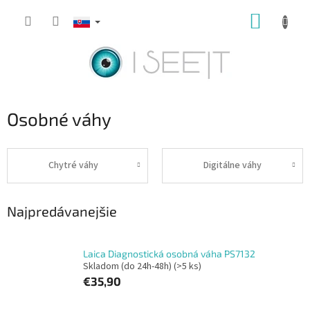
Prejsť
NÁKUP
na
obsah
KOŠÍK
Osobné váhy
Chytré váhy
Digitálne váhy
Najpredávanejšie
Laica Diagnostická osobná váha PS7132
Skladom (do 24h-48h)
(>5 ks)
€35,90