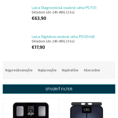
Laica Diagnostická osobná váha PS7131
Skladom (do 24h-48h)
(2 ks)
€63,90
Laica Digitálna osobná váha PS1054W
Skladom (do 24h-48h)
(3 ks)
€17,90
R
a
Najpredávanejšie
Najlacnejšie
Najdrahšie
Abecedne
d
e
n
OTVORIŤ FILTER
i
e
V
p
ý
r
p
o