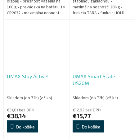
displej • presnosť váženia na
stabilnou základňou •
100 g • prevádzka na batériu 1×
maximálna nosnosť: 20 kg •
CR2032 • maximálna nosnosť
funkcia TARA • funkcia HOLD
150 kg • ukazovateľ jednotiek
(stabilizácia pre váženie
KG / LB / ST
nepokojných detí) • presnosť
váženia na 5 gramov
UMAX Stay Active!
UMAX Smart Scale
US20M
Skladom (do 72h)
(>5 ks)
Skladom (do 72h)
(>5 ks)
€31,01 bez DPH
€12,82 bez DPH
€38,14
€15,77
Do košíka
Do košíka