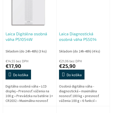
Laica Digitálna osobná
Laica Diagnostická
váha PS1054W
osobná váha PS5014
Skladom (do 24h-48h)
(3 ks)
Skladom (do 24h-48h)
(4 ks)
€14,55 bez DPH
€21,06 bez DPH
€17,90
€25,90
Do košíka
Do košíka
Digitálna osobná váha • LCD
Osobná digitálna váha -
displej • Presnosť váženia na
diagnostická • maximálna
100 g • Prevádzka na batérie 1×
nosnosť 180 kg • presnosť
CR2032 • Maximálna nosnosť
váženia 100 g • 6 funkcií •
180 kg • Automatické vypnutie •
povrch z tvrdeného skla • 1x
Ukazovateľ jednotiek kg / lb...
batéria CR2032