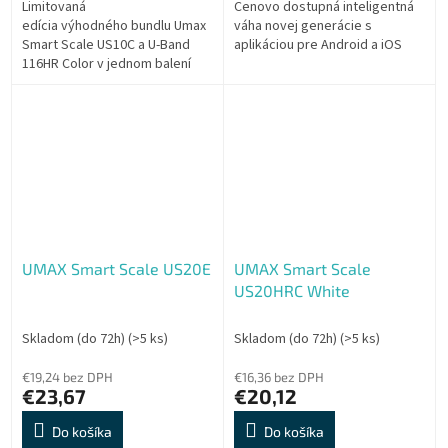
Limitovaná
Cenovo dostupná inteligentná
edícia výhodného bundlu Umax
váha novej generácie s
Smart Scale US10C a U-Band
aplikáciou pre Android a iOS
116HR Color v jednom balení
UMAX Smart Scale US20E
UMAX Smart Scale
US20HRC White
Skladom (do 72h)
(>5 ks)
Skladom (do 72h)
(>5 ks)
€19,24 bez DPH
€16,36 bez DPH
€23,67
€20,12
Do košíka
Do košíka