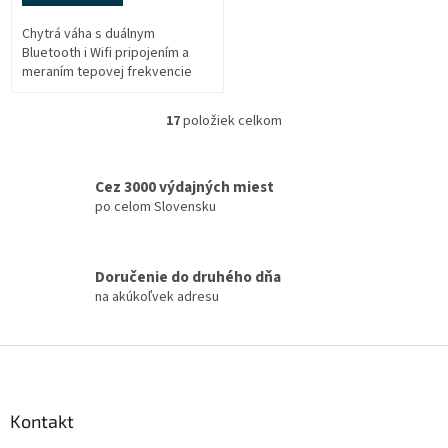
Chytrá váha s duálnym
Bluetooth i Wifi pripojením a
meraním tepovej frekvencie
17
položiek celkom
O
v
l
á
Cez 3000 výdajných miest
d
po celom Slovensku
a
c
i
Doručenie do druhého dňa
e
na akúkoľvek adresu
p
r
v
Z
k
á
y
v
p
ý
ä
Kontakt
p
t