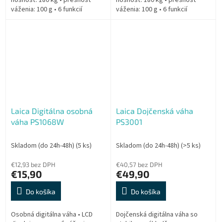
nosnosť: 180 kg • presnosť
nosnosť: 180 kg • presnosť
váženia: 100 g • 6 funkcií
váženia: 100 g • 6 funkcií
merania • Bluetooth • materiál:
merania • Bluetooth • materiál:
sklo+plast • napájanie: 3× AAA
sklo+plast • napájanie: 4× AAA
Laica Digitálna osobná
Laica Dojčenská váha
váha PS1068W
PS3001
Skladom (do 24h-48h)
(5 ks)
Skladom (do 24h-48h)
(>5 ks)
€12,93 bez DPH
€40,57 bez DPH
€15,90
€49,90
Do košíka
Do košíka
Osobná digitálna váha • LCD
Dojčenská digitálna váha so