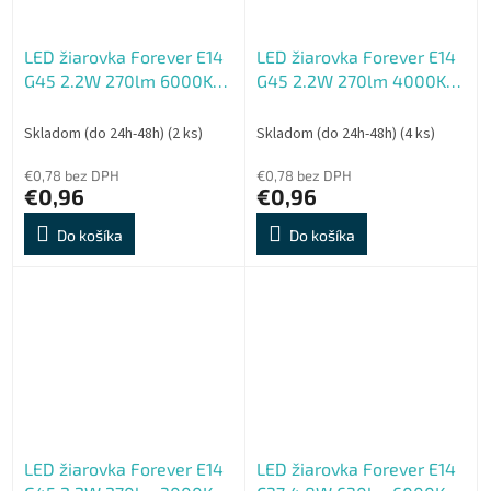
LED žiarovka Forever E14
LED žiarovka Forever E14
G45 2.2W 270lm 6000K
G45 2.2W 270lm 4000K
(studená biela) en. trieda
(neutrálna biela) en.
E
trieda E
Skladom (do 24h-48h)
(2 ks)
Skladom (do 24h-48h)
(4 ks)
€0,78 bez DPH
€0,78 bez DPH
€0,96
€0,96
Do košíka
Do košíka
LED žiarovka Forever E14
LED žiarovka Forever E14