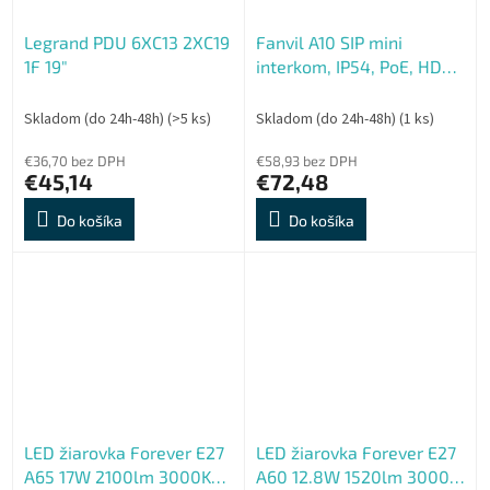
Legrand PDU 6XC13 2XC19
Fanvil A10 SIP mini
1F 19"
interkom, IP54, PoE, HD
audio, Opus a G.722, AEC
Skladom (do 24h-48h)
(>5 ks)
Skladom (do 24h-48h)
(1 ks)
€36,70 bez DPH
€58,93 bez DPH
€45,14
€72,48
Do košíka
Do košíka
LED žiarovka Forever E27
LED žiarovka Forever E27
A65 17W 2100lm 3000K
A60 12.8W 1520lm 3000K