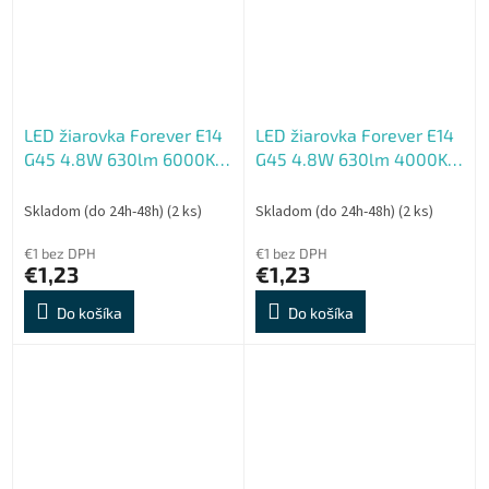
LED žiarovka Forever E14
LED žiarovka Forever E14
G45 4.8W 630lm 6000K
G45 4.8W 630lm 4000K
(studená biela) en. trieda
(neutrálna biela) en.
E
trieda E
Skladom (do 24h-48h)
(2 ks)
Skladom (do 24h-48h)
(2 ks)
€1 bez DPH
€1 bez DPH
€1,23
€1,23
Do košíka
Do košíka