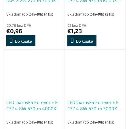
G45 2.2W 270lm 3000K
C37 4.8W 630lm 6000K
(teplá biela) en. trieda E
(studená biela) en. trieda
E
Skladom (do 24h-48h)
(4 ks)
Skladom (do 24h-48h)
(2 ks)
€0,78 bez DPH
€1 bez DPH
€0,96
€1,23
Do košíka
Do košíka
LED žiarovka Forever E14
LED žiarovka Forever E14
C37 4.8W 630lm 4000K
C37 4.8W 630lm 3000K
(neutrálna biela) en.
(teplá biela) en. trieda E
trieda E
Skladom (do 24h-48h)
(4 ks)
Skladom (do 24h-48h)
(4 ks)