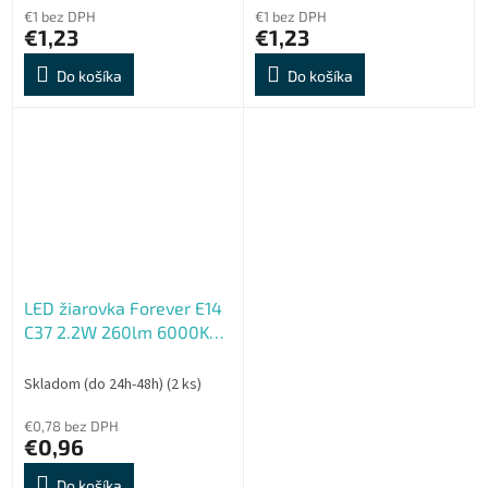
€1 bez DPH
€1 bez DPH
€1,23
€1,23
Do košíka
Do košíka
LED žiarovka Forever E14
C37 2.2W 260lm 6000K
(studená biela) en. trieda
E
Skladom (do 24h-48h)
(2 ks)
€0,78 bez DPH
€0,96
Do košíka