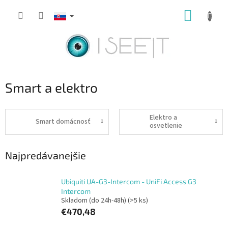
Prejsť
NÁKUP
na
obsah
KOŠÍK
Smart a elektro
Elektro a
Smart domácnosť
osvetlenie
Najpredávanejšie
Ubiquiti UA-G3-Intercom - UniFi Access G3
Intercom
Skladom (do 24h-48h)
(>5 ks)
€470,48