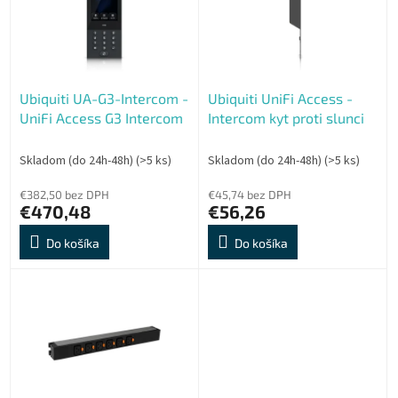
i
d
s
u
p
k
r
t
o
o
Ubiquiti UA-G3-Intercom -
Ubiquiti UniFi Access -
d
v
UniFi Access G3 Intercom
Intercom kyt proti slunci
u
k
t
Skladom (do 24h-48h)
(>5 ks)
Skladom (do 24h-48h)
(>5 ks)
o
€382,50 bez DPH
€45,74 bez DPH
v
€470,48
€56,26
Do košíka
Do košíka