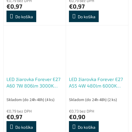
€0,79 bez DPH
€0,79 bez DPH
€0,97
€0,97
Do košíka
Do košíka
LED žiarovka Forever E27
LED žiarovka Forever E27
A60 7W 806lm 3000K
A55 4W 480lm 6000K
(teplá biela) en. trieda E
(studená biela) en. trieda
E
Skladom (do 24h-48h)
(4 ks)
Skladom (do 24h-48h)
(2 ks)
€0,79 bez DPH
€0,73 bez DPH
€0,97
€0,90
Do košíka
Do košíka