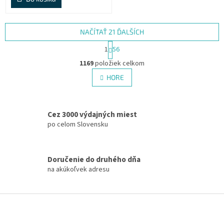
NAČÍTAŤ 21 ĎALŠÍCH
S
1
56
t
O
r
1169
položiek celkom
v
á
l
HORE
n
á
k
d
o
v
a
a
Cez 3000 výdajných miest
c
n
i
po celom Slovensku
i
e
e
p
r
Doručenie do druhého dňa
v
na akúkoľvek adresu
k
y
v
Z
ý
á
p
p
i