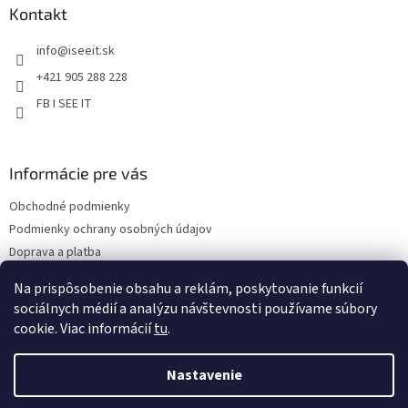
s
ä
Kontakt
u
t
info
@
iseeit.sk
i
e
+421 905 288 228
FB I SEE IT
Informácie pre vás
Obchodné podmienky
Podmienky ochrany osobných údajov
Doprava a platba
Reklamácie
Na prispôsobenie obsahu a reklám, poskytovanie funkcií
Kontakty
sociálnych médií a analýzu návštevnosti používame súbory
cookie. Viac informácií
tu
.
Nastavenie