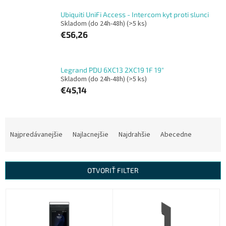
Ubiquiti UniFi Access - Intercom kyt proti slunci
Skladom (do 24h-48h)
(>5 ks)
€56,26
Legrand PDU 6XC13 2XC19 1F 19"
Skladom (do 24h-48h)
(>5 ks)
€45,14
R
a
Najpredávanejšie
Najlacnejšie
Najdrahšie
Abecedne
d
e
n
OTVORIŤ FILTER
i
e
V
p
ý
r
p
o