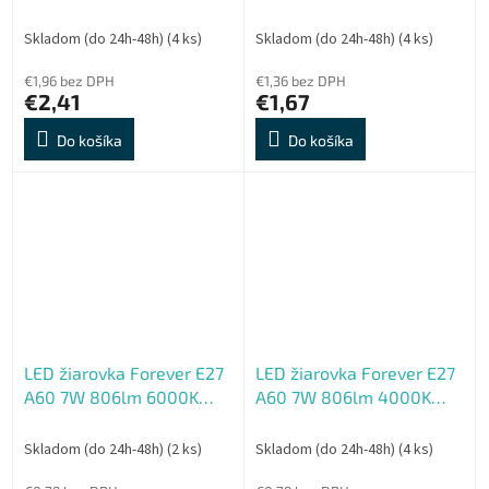
(teplá biela) en. trieda E
(teplá biela) en. trieda E
Skladom (do 24h-48h)
(4 ks)
Skladom (do 24h-48h)
(4 ks)
€1,96 bez DPH
€1,36 bez DPH
€2,41
€1,67
Do košíka
Do košíka
LED žiarovka Forever E27
LED žiarovka Forever E27
A60 7W 806lm 6000K
A60 7W 806lm 4000K
(studená biela) en. trieda
(neutrálna biela) en.
E
trieda E
Skladom (do 24h-48h)
(2 ks)
Skladom (do 24h-48h)
(4 ks)