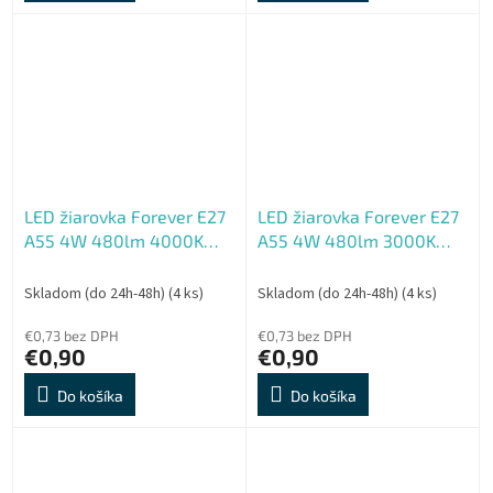
LED žiarovka Forever E27
LED žiarovka Forever E27
A55 4W 480lm 4000K
A55 4W 480lm 3000K
(neutrálna biela) en.
(teplá biela) en. trieda E
trieda E
Skladom (do 24h-48h)
(4 ks)
Skladom (do 24h-48h)
(4 ks)
€0,73 bez DPH
€0,73 bez DPH
€0,90
€0,90
Do košíka
Do košíka