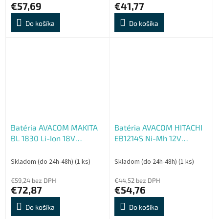
€57,69
€41,77
Do košíka
Do košíka
Batéria AVACOM MAKITA
Batéria AVACOM HITACHI
BL 1830 Li-Ion 18V
EB1214S Ni-Mh 12V
5000mAh, články
3000mAh, články
SAMSUNG
PANASONIC
Skladom (do 24h-48h)
(1 ks)
Skladom (do 24h-48h)
(1 ks)
€59,24 bez DPH
€44,52 bez DPH
€72,87
€54,76
Do košíka
Do košíka