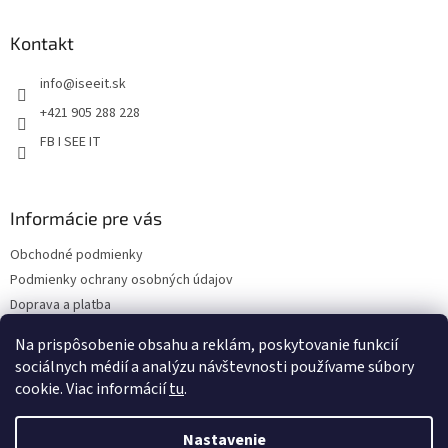
v
p
ý
ä
Kontakt
p
t
i
info
@
iseeit.sk
i
s
e
u
+421 905 288 228
FB I SEE IT
Informácie pre vás
Obchodné podmienky
Podmienky ochrany osobných údajov
Doprava a platba
Reklamácie
Na prispôsobenie obsahu a reklám, poskytovanie funkcií
Kontakty
sociálnych médií a analýzu návštevnosti používame súbory
cookie. Viac informácií
tu
.
Nastavenie