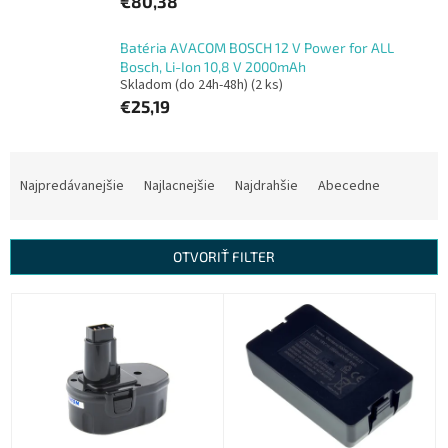
€80,38
Batéria AVACOM BOSCH 12 V Power for ALL
Bosch, Li-Ion 10,8 V 2000mAh
Skladom (do 24h-48h)
(2 ks)
€25,19
R
a
Najpredávanejšie
Najlacnejšie
Najdrahšie
Abecedne
d
e
n
OTVORIŤ FILTER
i
e
V
p
ý
r
p
o
i
d
s
u
p
k
r