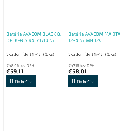
Batéria AVACOM BLACK &
Batéria AVACOM MAKITA
DECKER A144, A1714 Ni-
1234 Ni-MH 12V
MH 14,4 V 3000mAh,
3000mAh, články
články PANASONIC
PANASONIC
Skladom (do 24h-48h)
(1 ks)
Skladom (do 24h-48h)
(1 ks)
€48,06 bez DPH
€47,16 bez DPH
€59,11
€58,01
Do košíka
Do košíka