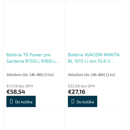
Batéria T6 Power pre
Batéria AVACOM MAKITA
Gardena R130Li, R160Li,
BL 1013 Li-Ion 10,8 V
Sileno +, 18,5 V,
2000mAh
3400mAh, 63Wh, Li-ion
Skladom (do 24h-48h)
(3 ks)
Skladom (do 24h-48h)
(2 ks)
€47,59 bez DPH
€22,08 bez DPH
€58,54
€27,16
Do košíka
Do košíka