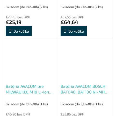
Li-Ion 10,8 V 2000mAh
5000mAh, články
SAMSUNG
Skladom (do 24h-48h)
(2 ks)
Skladom (do 24h-48h)
(2 ks)
€20,48 bez DPH
€52,55 bez DPH
€25,19
€64,64
Do košíka
Do košíka
Batéria AVACOM pre
Batéria AVACOM BOSCH
MILWAUKEE M18 Li-Ion
BAT048, BAT100 Ni-MH
18V 4000mAh
9,6V 3000mAh, články
PANASONIC
Skladom (do 24h-48h)
(1 ks)
Skladom (do 24h-48h)
(1 ks)
€46,90 bez DPH
€33,96 bez DPH