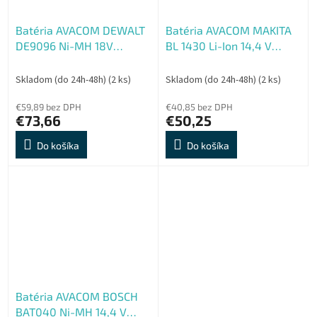
Batéria AVACOM DEWALT
Batéria AVACOM MAKITA
DE9096 Ni-MH 18V
BL 1430 Li-Ion 14,4 V
3000mAh, články
4000mAh, články
PANASONIC
SAMSUNG
Skladom (do 24h-48h)
(2 ks)
Skladom (do 24h-48h)
(2 ks)
€59,89 bez DPH
€40,85 bez DPH
€73,66
€50,25
Do košíka
Do košíka
Batéria AVACOM BOSCH
BAT040 Ni-MH 14,4 V