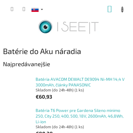
Prejsť
NÁKUP
na
obsah
KOŠÍK
Batérie do Aku náradia
Najpredávanejšie
Batéria AVACOM DEWALT DE9094 Ni-MH 14,4 V
3000mAh, články PANASONIC
Skladom (do 24h-48h)
(1 ks)
€60,93
Batéria T6 Power pre Gardena Sileno minimo
250, City 250, 400, 500, 18V, 2600mAh, 46,8Wh,
Li-ion
Skladom (do 24h-48h)
(1 ks)