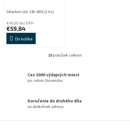
3000mAh, články
PANASONIC
Skladom (do 24h-48h)
(1 ks)
€48,65 bez DPH
€59,84
Do košíka
15
položiek celkom
O
v
l
á
Cez 3000 výdajných miest
d
po celom Slovensku
a
c
i
Doručenie do druhého dňa
e
na akúkoľvek adresu
p
r
v
Z
k
á
y