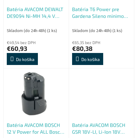
t
o
o
Batéria AVACOM DEWALT
Batéria T6 Power pre
d
v
DE9094 Ni-MH 14,4 V
Gardena Sileno minimo
u
3000mAh, články
250, City 250, 400, 500,
k
PANASONIC
18V, 2600mAh, 46,8Wh,
t
Skladom (do 24h-48h)
(1 ks)
Skladom (do 24h-48h)
(1 ks)
Li-ion
o
€49,54 bez DPH
€65,35 bez DPH
v
€60,93
€80,38
Do košíka
Do košíka
Batéria AVACOM BOSCH
Batéria AVACOM BOSCH
12 V Power for ALL Bosch,
GSR 18V-LI, Li-Ion 18V