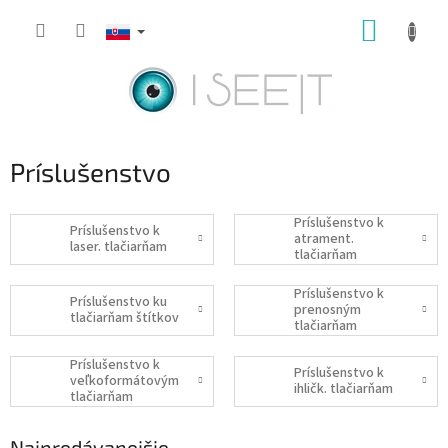
Prejsť
NÁKUP
na
obsah
KOŠÍK
Príslušenstvo
Príslušenstvo k
Príslušenstvo k
atrament.
laser. tlačiarňam
tlačiarňam
Príslušenstvo k
Príslušenstvo ku
prenosným
tlačiarňam štítkov
tlačiarňam
Príslušenstvo k
Príslušenstvo k
veľkoformátovým
ihličk. tlačiarňam
tlačiarňam
Najpredávanejšie