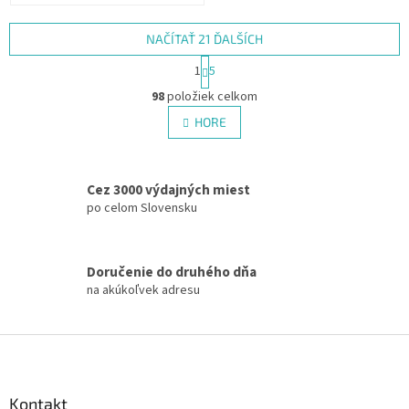
NAČÍTAŤ 21 ĎALŠÍCH
S
1
5
t
O
r
98
položiek celkom
v
á
l
HORE
n
á
k
d
o
v
a
a
Cez 3000 výdajných miest
c
n
i
po celom Slovensku
i
e
e
p
r
Doručenie do druhého dňa
v
na akúkoľvek adresu
k
y
v
Z
ý
á
p
p
i
s
ä
Kontakt