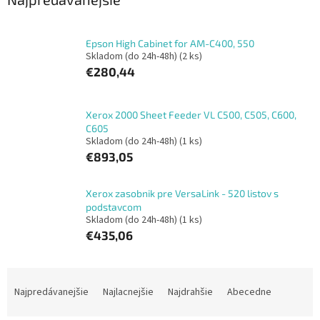
Epson High Cabinet for AM-C400, 550
Skladom (do 24h-48h)
(2 ks)
€280,44
Xerox 2000 Sheet Feeder VL C500, C505, C600,
C605
Skladom (do 24h-48h)
(1 ks)
€893,05
Xerox zasobnik pre VersaLink - 520 listov s
podstavcom
Skladom (do 24h-48h)
(1 ks)
€435,06
R
a
Najpredávanejšie
Najlacnejšie
Najdrahšie
Abecedne
d