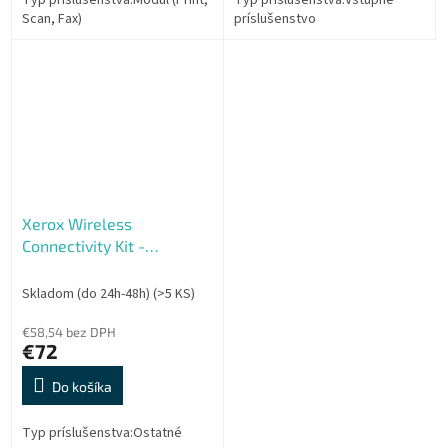
Typ príslušenstva:Modul (Print,
Typ príslušenstva:Vstupné
Scan, Fax)
príslušenstvo
Xerox Wireless
Connectivity Kit -
Bezdrátový síťový adaptér
pro B410,B415,C410,C415
Skladom (do 24h-48h)
(>5 KS)
€58,54 bez DPH
€72
Do košíka
Typ príslušenstva:Ostatné