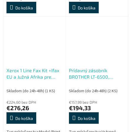
Do košíka
Do košíka
Xerox 1 Line Fax Kit +Ifax
Prídavný zásobník
EU a Južná Afrika pre
BROTHER LT-6500,
VersaLink B70xx a C70xx
voliteľný zásobník na 520
listov pre HL-L5xxx, DCP ,
Skladom (do 24h-48h)
(1 KS)
Skladom (do 24h-48h)
(2 KS)
MFC-L5xxx
€224,60 bez DPH
€157,99 bez DPH
€276,26
€194,33
Do košíka
Do košíka