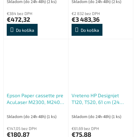
Skladom (do 24h-48h)
(2 ks)
Skladom (do 24h-48h)
(2 ks)
€384 bez DPH
€2 832 bez DPH
€472,32
€3 483,36
Do košíka
Do košíka
Epson Paper cassette pre
Vreteno HP Designjet
AcuLaser M2300, M2400,
T120, T520, 61 cm (24
MX20 na 250list
palcov)
Skladom (do 24h-48h)
(1 ks)
Skladom (do 24h-48h)
(1 ks)
€147,05 bez DPH
€61,69 bez DPH
€180,87
€75,88