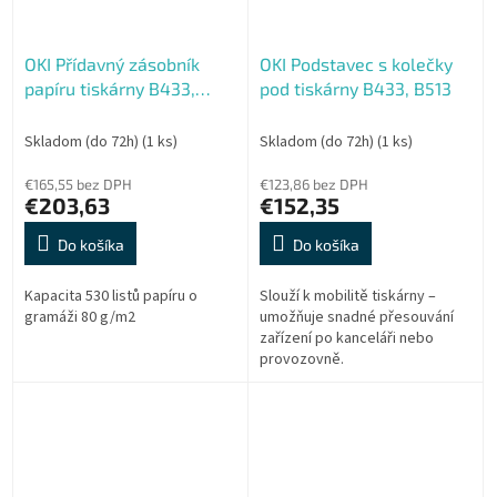
OKI Přídavný zásobník
OKI Podstavec s kolečky
papíru tiskárny B433,
pod tiskárny B433, B513
B513
Skladom (do 72h)
(1 ks)
Skladom (do 72h)
(1 ks)
€165,55 bez DPH
€123,86 bez DPH
€203,63
€152,35
Do košíka
Do košíka
Kapacita 530 listů papíru o
Slouží k mobilitě tiskárny –
gramáži 80 g/m2
umožňuje snadné přesouvání
zařízení po kanceláři nebo
provozovně.