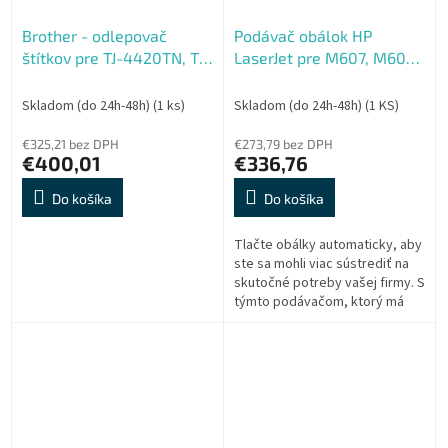
Brother - odlepovač
Podávač obálok HP
štítkov pre TJ-4420TN, TJ-
LaserJet pre M607, M608,
4520TN
M609, M611, M612
Skladom (do 24h-48h)
(1 ks)
Skladom (do 24h-48h)
(1 KS)
€325,21 bez DPH
€273,79 bez DPH
€400,01
€336,76
Do košíka
Do košíka
Tlačte obálky automaticky, aby
ste sa mohli viac sústrediť na
skutočné potreby vašej firmy. S
týmto podávačom, ktorý má
kapacitu až 75 obálok, bude
tlač obálok jednoduchou...