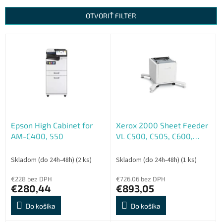
e
n
OTVORIŤ FILTER
i
e
V
p
ý
r
p
o
i
d
s
u
p
k
r
t
o
o
Epson High Cabinet for
Xerox 2000 Sheet Feeder
d
v
AM-C400, 550
VL C500, C505, C600,
u
C605
k
t
Skladom (do 24h-48h)
(2 ks)
Skladom (do 24h-48h)
(1 ks)
o
€228 bez DPH
€726,06 bez DPH
v
€280,44
€893,05
Do košíka
Do košíka