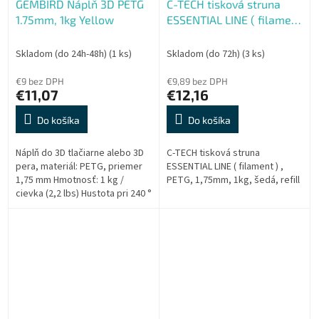
GEMBIRD Náplň 3D PETG
C-TECH tisková struna
1.75mm, 1kg Yellow
ESSENTIAL LINE ( filament
) , PETG, 1,75mm, 1kg,
šedá, refill
Skladom (do 24h-48h)
(1 ks)
Skladom (do 72h)
(3 ks)
€9 bez DPH
€9,89 bez DPH
€11,07
€12,16
Do košíka
Do košíka
Náplň do 3D tlačiarne alebo 3D
C-TECH tisková struna
pera, materiál: PETG, priemer
ESSENTIAL LINE ( filament ) ,
1,75 mm Hmotnosť: 1 kg /
PETG, 1,75mm, 1kg, šedá, refill
cievka (2,2 lbs) Hustota pri 240 °
C: 1,27 g / cm3 Index toku
taveniny pri g / 10min 200 °...