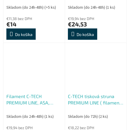
1,75mm, 1kg
Skladom (do 24h-48h)
(>5 ks)
Skladom (do 24h-48h)
(1 ks)
€11,38 bez DPH
€19,94 bez DPH
€14
€24,53
Do košíka
Do košíka
Filament C-TECH
C-TECH tisková struna
PREMIUM LINE, ASA,
PREMIUM LINE ( filament
žltooranžová, RAL2000,
) , ASA, čedičová šedá,
1,75mm, 1kg
RAL7012, 1,75mm, 1kg
Skladom (do 24h-48h)
(1 ks)
Skladom (do 72h)
(2 ks)
€19,94 bez DPH
€18,22 bez DPH