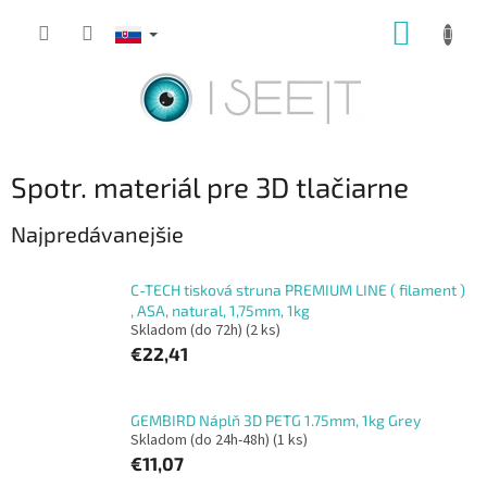
Prejsť
NÁKUP
na
obsah
KOŠÍK
Spotr. materiál pre 3D tlačiarne
Najpredávanejšie
C-TECH tisková struna PREMIUM LINE ( filament )
, ASA, natural, 1,75mm, 1kg
Skladom (do 72h)
(2 ks)
€22,41
GEMBIRD Náplň 3D PETG 1.75mm, 1kg Grey
Skladom (do 24h-48h)
(1 ks)
€11,07