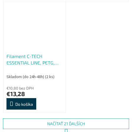
Filament C-TECH
ESSENTIAL LINE, PETG,
zelená, 1,75mm, 1kg, refill
Skladom (do 24h-48h)
(2 ks)
€10,80 bez DPH
€13,28
Do košíka
NAČÍTAŤ 21 ĎALŠÍCH
S