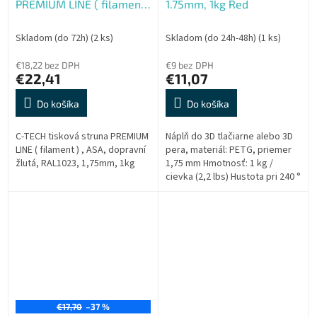
PREMIUM LINE ( filament
1.75mm, 1kg Red
) , ASA, dopravní žlutá,
RAL1023, 1,75mm, 1kg
Skladom (do 72h)
(2 ks)
Skladom (do 24h-48h)
(1 ks)
€18,22 bez DPH
€9 bez DPH
€22,41
€11,07
Do košíka
Do košíka
C-TECH tisková struna PREMIUM
Náplň do 3D tlačiarne alebo 3D
LINE ( filament ) , ASA, dopravní
pera, materiál: PETG, priemer
žlutá, RAL1023, 1,75mm, 1kg
1,75 mm Hmotnosť: 1 kg /
cievka (2,2 lbs) Hustota pri 240 °
C: 1,27 g / cm3 Index toku
taveniny pri g / 10min 200 °...
€17,70
–37 %