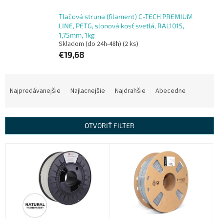
Tlačová struna (filament) C-TECH PREMIUM
LINE, PETG, slonová kosť svetlá, RAL1015,
1,75mm, 1kg
Skladom (do 24h-48h)
(2 ks)
€19,68
R
a
Najpredávanejšie
Najlacnejšie
Najdrahšie
Abecedne
d
e
n
OTVORIŤ FILTER
i
e
V
p
ý
r
p
o
i
d
s
u
p
k
r