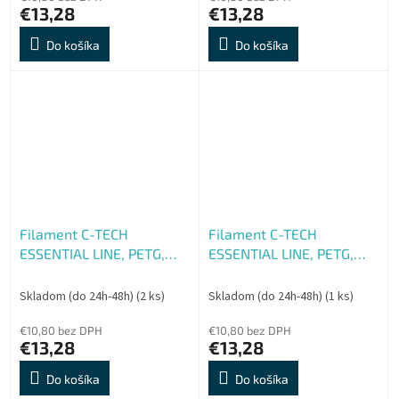
€13,28
€13,28
Do košíka
Do košíka
Filament C-TECH
Filament C-TECH
ESSENTIAL LINE, PETG,
ESSENTIAL LINE, PETG,
červená, 1,75mm, 1kg,
žltá, 1,75mm, 1kg, refill
refill
Skladom (do 24h-48h)
(2 ks)
Skladom (do 24h-48h)
(1 ks)
€10,80 bez DPH
€10,80 bez DPH
€13,28
€13,28
Do košíka
Do košíka