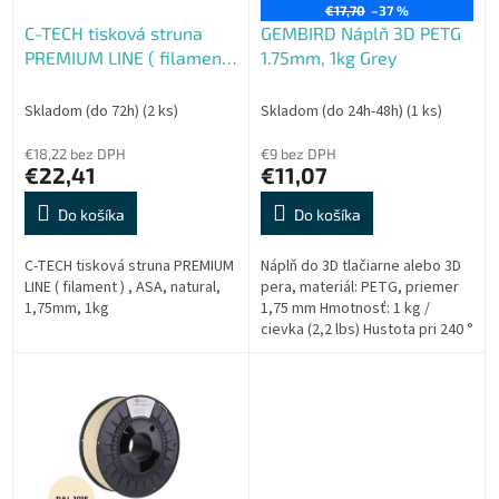
t
o
€17,70
–37 %
o
C-TECH tisková struna
GEMBIRD Náplň 3D PETG
d
v
PREMIUM LINE ( filament
1.75mm, 1kg Grey
u
) , ASA, natural, 1,75mm,
k
1kg
t
Skladom (do 72h)
(2 ks)
Skladom (do 24h-48h)
(1 ks)
o
€18,22 bez DPH
€9 bez DPH
v
€22,41
€11,07
Do košíka
Do košíka
C-TECH tisková struna PREMIUM
Náplň do 3D tlačiarne alebo 3D
LINE ( filament ) , ASA, natural,
pera, materiál: PETG, priemer
1,75mm, 1kg
1,75 mm Hmotnosť: 1 kg /
cievka (2,2 lbs) Hustota pri 240 °
C: 1,27 g / cm3 Index toku
taveniny pri g / 10min 200 °...