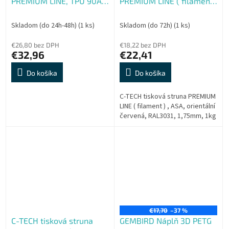
PREMIUM LINE, TPU 90A,
PREMIUM LINE ( filament
flexibilný, dopravná
) , ASA, orientální červená,
čierna, RAL9017, 1,75mm,
RAL3031, 1,75mm, 1kg
Skladom (do 24h-48h)
(1 ks)
Skladom (do 72h)
(1 ks)
1kg
€26,80 bez DPH
€18,22 bez DPH
€32,96
€22,41
Do košíka
Do košíka
C-TECH tisková struna PREMIUM
LINE ( filament ) , ASA, orientální
červená, RAL3031, 1,75mm, 1kg
€17,70
–37 %
C-TECH tisková struna
GEMBIRD Náplň 3D PETG