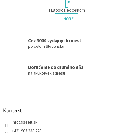
1
6
t
O
r
118
položiek celkom
v
á
l
HORE
n
á
k
d
o
v
a
a
Cez 3000 výdajných miest
c
n
i
po celom Slovensku
i
e
e
p
r
Doručenie do druhého dňa
v
na akúkoľvek adresu
k
y
v
Z
ý
á
p
p
i
s
ä
Kontakt
u
t
info
@
iseeit.sk
i
e
+421 905 288 228