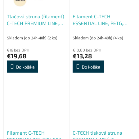
Tlačová struna (filament)
Filament C-TECH
C-TECH PREMIUM LINE,
ESSENTIAL LINE, PETG,
PETG, slonová kosť svetlá,
čierna, 1,75mm, 1kg, refill
RAL1015, 1,75mm, 1kg
Skladom (do 24h-48h)
(2 ks)
Skladom (do 24h-48h)
(4 ks)
€16 bez DPH
€10,80 bez DPH
€19,68
€13,28
Do košíka
Do košíka
Filament C-TECH
C-TECH tisková struna