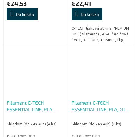
€24,53
€22,41
Do košíka
Do košíka
C-TECH tisková struna PREMIUM
LINE ( filament ) , ASA, čedičová
šedá, RAL7012, 1,75mm, 1kg
Filament C-TECH
Filament C-TECH
ESSENTIAL LINE, PLA,
ESSENTIAL LINE, PLA, žltá,
červená, 1,75mm, 1kg,
1,75mm, 1kg, refill
refill
Skladom (do 24h-48h)
(4 ks)
Skladom (do 24h-48h)
(1 ks)
€10,80 bez DPH
€10,80 bez DPH