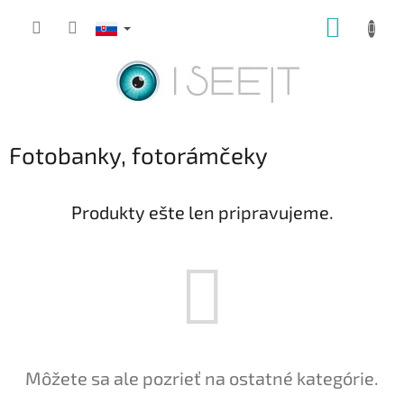
Prejsť
NÁKUP
na
obsah
KOŠÍK
Fotobanky, fotorámčeky
Produkty ešte len pripravujeme.
Môžete sa ale pozrieť na ostatné kategórie.