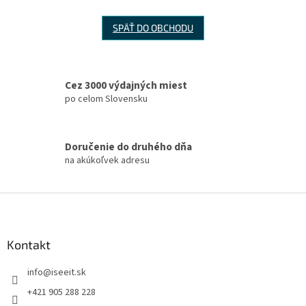
SPÄŤ DO OBCHODU
Cez 3000 výdajných miest
po celom Slovensku
Doručenie do druhého dňa
na akúkoľvek adresu
Z
á
p
ä
Kontakt
t
info
@
iseeit.sk
i
e
+421 905 288 228