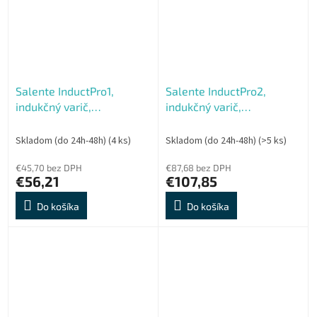
Salente InductPro1,
Salente InductPro2,
indukčný varič,
indukčný varič,
jednoplatničkový, čierny
dvojoplatkový, čierny
Skladom (do 24h-48h)
(4 ks)
Skladom (do 24h-48h)
(>5 ks)
€45,70 bez DPH
€87,68 bez DPH
€56,21
€107,85
Do košíka
Do košíka