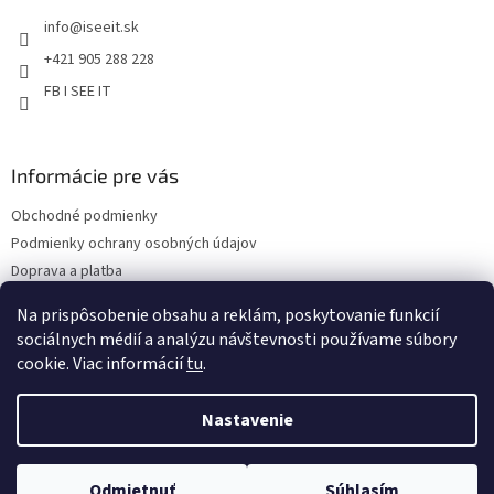
t
i
info
@
iseeit.sk
i
s
e
u
+421 905 288 228
FB I SEE IT
Informácie pre vás
Obchodné podmienky
Podmienky ochrany osobných údajov
Doprava a platba
Reklamácie
Na prispôsobenie obsahu a reklám, poskytovanie funkcií
Kontakty
sociálnych médií a analýzu návštevnosti používame súbory
cookie. Viac informácií
tu
.
Nastavenie
Copyright 2026
Eshop I SEE IT
. Všetky práva vyhradené.
Upraviť
Odmietnuť
Súhlasím
nastavenie cookies