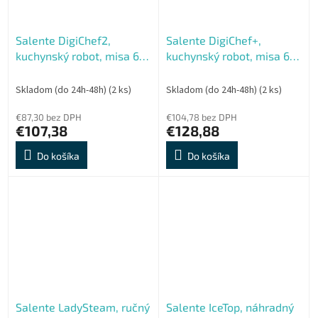
Salente DigiChef2,
Salente DigiChef+,
kuchynský robot, misa 6
kuchynský robot, misa 6
litrov, celokovový,
litrov, celokovový,
digitálny displej, čierny
mäsomlynček, digitálny
Skladom (do 24h-48h)
(2 ks)
Skladom (do 24h-48h)
(2 ks)
displej, biely
€87,30 bez DPH
€104,78 bez DPH
€107,38
€128,88
Do košíka
Do košíka
Salente LadySteam, ručný
Salente IceTop, náhradný