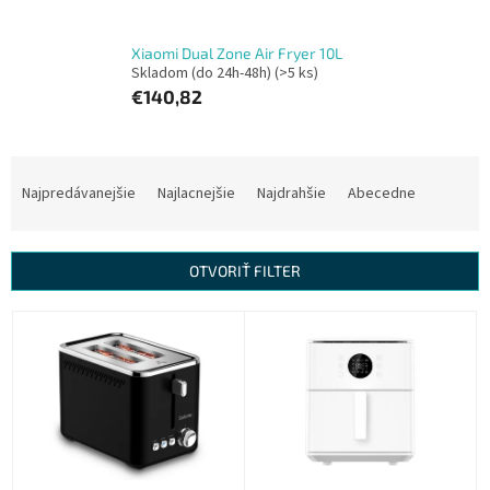
Xiaomi Dual Zone Air Fryer 10L
Skladom (do 24h-48h)
(>5 ks)
€140,82
R
a
Najpredávanejšie
Najlacnejšie
Najdrahšie
Abecedne
d
e
n
OTVORIŤ FILTER
i
e
V
p
ý
r
p
o
i
d
s
u
p
k
r
t