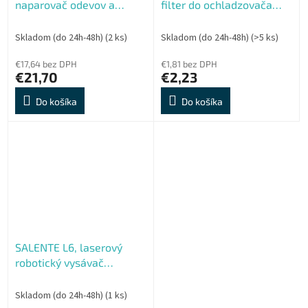
naparovač odevov a
filter do ochladzovača
hygienický čistič 2v1
vzduchu
Skladom (do 24h-48h)
(2 ks)
Skladom (do 24h-48h)
(>5 ks)
€17,64 bez DPH
€1,81 bez DPH
€21,70
€2,23
Do košíka
Do košíka
SALENTE L6, laserový
robotický vysávač
(stieranie vodou a
nabíjacie stanice)
Skladom (do 24h-48h)
(1 ks)