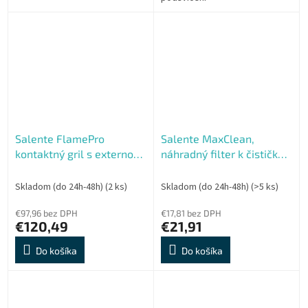
Salente FlamePro
Salente MaxClean,
kontaktný gril s externou
náhradný filter k čističke
teplotnou sondou
vzduchu
Skladom (do 24h-48h)
(2 ks)
Skladom (do 24h-48h)
(>5 ks)
€97,96 bez DPH
€17,81 bez DPH
€120,49
€21,91
Do košíka
Do košíka