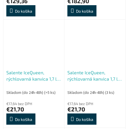
€129,36
€182,90
Do košíka
Do košíka
Salente IceQueen,
Salente IceQueen,
rýchlovarná kanvica 1,7 l,
rýchlovarná kanvica 1,7 l,
nerez, biela
nerez, čierna
Skladom (do 24h-48h)
(>5 ks)
Skladom (do 24h-48h)
(3 ks)
€17,64 bez DPH
€17,64 bez DPH
€21,70
€21,70
Do košíka
Do košíka