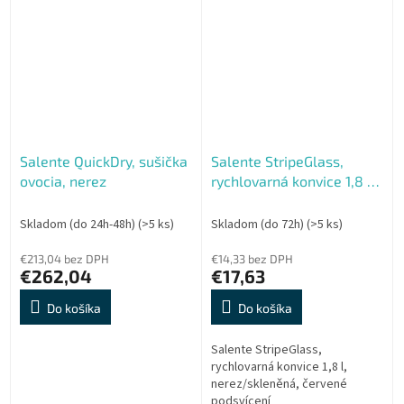
Salente QuickDry, sušička
Salente StripeGlass,
ovocia, nerez
rychlovarná konvice 1,8 l,
nerez, skleněná, červené
podsvícení
Skladom (do 24h-48h)
(>5 ks)
Skladom (do 72h)
(>5 ks)
€213,04 bez DPH
€14,33 bez DPH
€262,04
€17,63
Do košíka
Do košíka
Salente StripeGlass,
rychlovarná konvice 1,8 l,
nerez/skleněná, červené
podsvícení