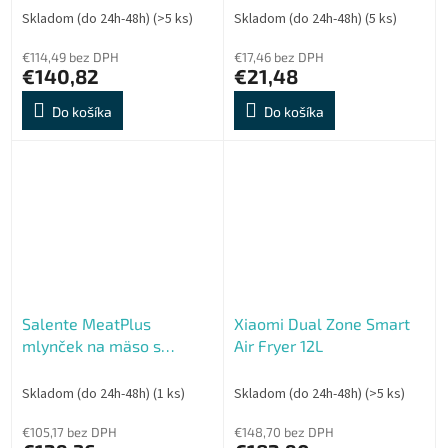
Skladom (do 24h-48h)
(>5 ks)
Skladom (do 24h-48h)
(5 ks)
€114,49 bez DPH
€17,46 bez DPH
€140,82
€21,48
Do košíka
Do košíka
Salente MeatPlus
Xiaomi Dual Zone Smart
mlynček na mäso s
Air Fryer 12L
digitálnym dotykovým
displejom, čierny
Skladom (do 24h-48h)
(1 ks)
Skladom (do 24h-48h)
(>5 ks)
€105,17 bez DPH
€148,70 bez DPH