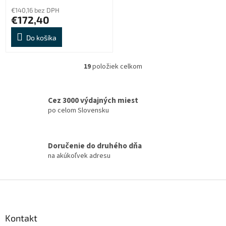
€140,16 bez DPH
€172,40
Do košíka
19
položiek celkom
O
v
l
á
Cez 3000 výdajných miest
d
po celom Slovensku
a
c
i
Doručenie do druhého dňa
e
na akúkoľvek adresu
p
r
v
Z
k
á
y
v
p
ý
ä
Kontakt
p