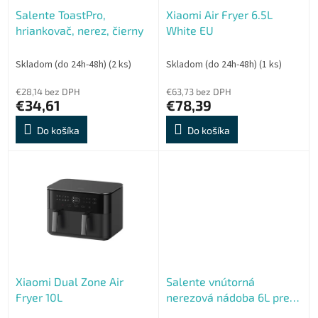
o
o
Salente ToastPro,
Xiaomi Air Fryer 6.5L
d
v
hriankovač, nerez, čierny
White EU
u
k
t
Skladom (do 24h-48h)
(2 ks)
Skladom (do 24h-48h)
(1 ks)
o
€28,14 bez DPH
€63,73 bez DPH
v
€34,61
€78,39
Do košíka
Do košíka
Xiaomi Dual Zone Air
Salente vnútorná
Fryer 10L
nerezová nádoba 6L pre
Ario II, Cuco II