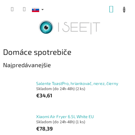
Prejsť
NÁKUP
na
obsah
KOŠÍK
Domáce spotrebiče
Najpredávanejšie
Salente ToastPro, hriankovač, nerez, čierny
Skladom (do 24h-48h)
(2 ks)
€34,61
Xiaomi Air Fryer 6.5L White EU
Skladom (do 24h-48h)
(1 ks)
€78,39