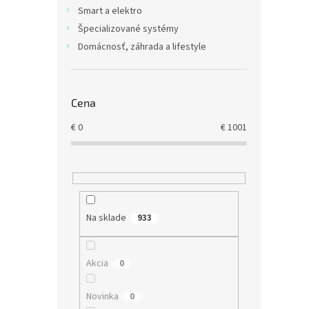
ASUS
k
o
Smart a elektro
t
v
Špecializované systémy
o
Domácnosť, záhrada a lifestyle
v
€40,3
€49
Cena
€
0
€
1001
Na sklade
933
GIGA
Akcia
0
750W
Retai
Novinka
0