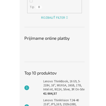
Tip
0
€92,11
€11
ROZBALIŤ FILTER
Prijímame online platby
GIGA
Top 10 produktov
1000
Lenovo ThinkBook, 16 G9, 5-
Retai
210H, 16'', WUXGA, 16GB, 1TB,
Intel int, W11H, Silver, 3R On-Site
€1 004,57
€135,
€16
Lenovo ThinkVision T24i-40
23.8'', IPS,16:9, 1920x1080,