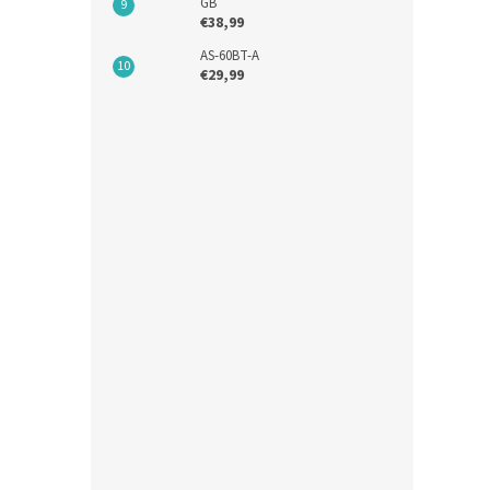
GB
€38,99
AS-60BT-A
€29,99
FSP 
ATX 
€40,8
€50
Kód:
N
CHRO