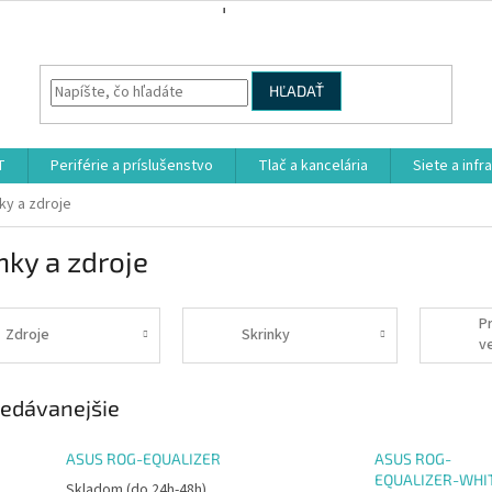
HĽADAŤ
T
Periférie a príslušenstvo
Tlač a kancelária
Siete a infr
ky a zdroje
nky a zdroje
P
Zdroje
Skrinky
v
edávanejšie
ASUS ROG-EQUALIZER
ASUS ROG-
EQUALIZER-WHI
Skladom (do 24h-48h)