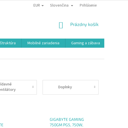
EUR
Slovenčina
Prihlásenie
NÁKUPNÝ
Prázdny košík
KOŠÍK
aštruktúra
Mobilné zariadenia
Gaming a zábava
Smart a e
rídavné
Doplnky
entilátory
GIGABYTE GAMING
TE
750GM PG5, 750W,