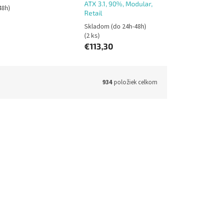
ATX 3.1, 90%, Modular,
48h)
Retail
Skladom (do 24h-48h)
(2 ks)
€113,30
934
položiek celkom
P-B0QA00
Kód:
GP-GME750GM PG5