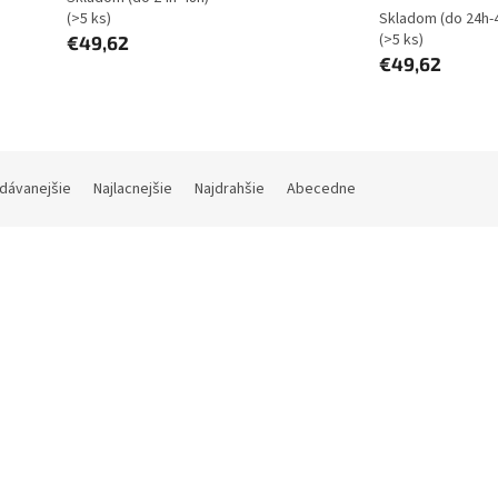
(>5 ks)
Skladom (do 24h-
(>5 ks)
€49,62
€49,62
dávanejšie
Najlacnejšie
Najdrahšie
Abecedne
Kód:
90YE00BN-B0QA00
Kód:
90YE00B