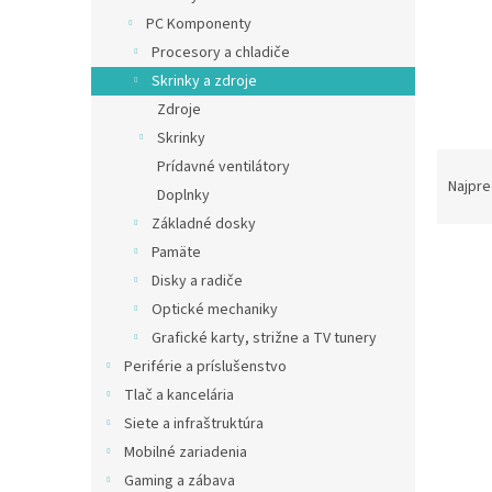
PC Komponenty
Procesory a chladiče
Skrinky a zdroje
Zdroje
Skrinky
R
Prídavné ventilátory
a
Najpre
Doplnky
d
Základné dosky
e
Pamäte
V
n
ý
i
Disky a radiče
p
e
Optické mechaniky
i
p
Grafické karty, strižne a TV tunery
s
r
Periférie a príslušenstvo
p
o
Tlač a kancelária
r
d
o
Siete a infraštruktúra
u
d
k
Mobilné zariadenia
u
t
Gaming a zábava