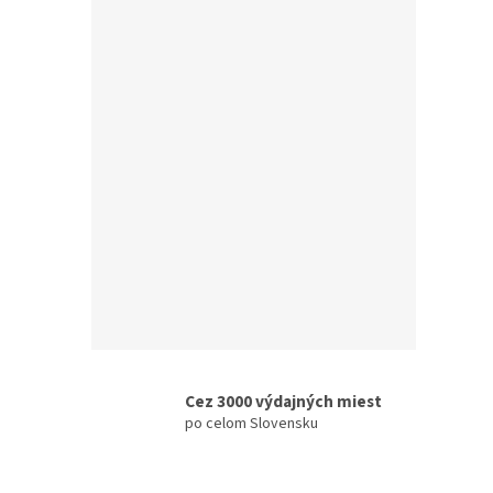
Noct
set 
€58,0
€71
Cez 3000 výdajných miest
po celom Slovensku