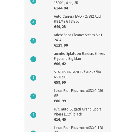
1500:1, 4ms, 3R
€144,94
Auto Carrera EVO - 27882 Audi
R8 LMS GT3 Evo
€49,25
Ariete Spot Cleaner Steam 5in1
2484
€129,90
amiibo Splatoon Raiders Shiver,
Frye and Big Man
€66,42
FSP 
STATUS URBANO vákuovačka
ATX 
6600208
€59,90
Lexar Blue Plus microSDXC 256
GB
€58,9
€86,99
€72
R/C auto Bugatti Grand Sport
Vitese (1:24) black
€16,40
Lexar Blue Plus microSDXC 128