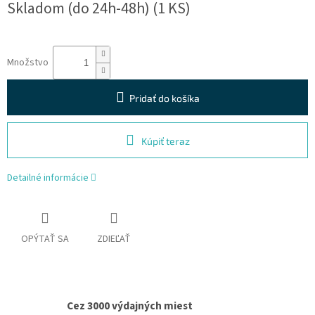
Skladom (do 24h-48h)
(1 KS)
cena:
Množstvo
Pridať do košíka
Kúpiť teraz
Detailné informácie
OPÝTAŤ SA
ZDIEĽAŤ
Cez 3000 výdajných miest