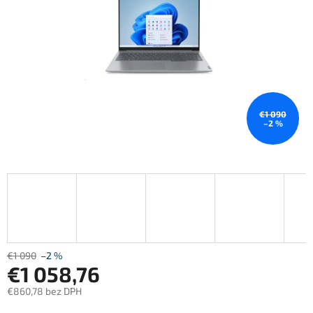
€1 090
–2 %
€1 090
–2 %
€1 058,76
€860,78 bez DPH
Jednotková