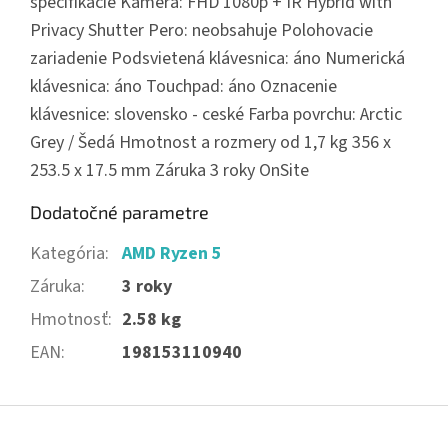
špecifikácie Kamera: FHD 1080p + IR Hybrid with
Privacy Shutter Pero: neobsahuje Polohovacie
zariadenie Podsvietená klávesnica: áno Numerická
klávesnica: áno Touchpad: áno Oznacenie
klávesnice: slovensko - ceské Farba povrchu: Arctic
Grey / Šedá Hmotnost a rozmery od 1,7 kg 356 x
253.5 x 17.5 mm Záruka 3 roky OnSite
Dodatočné parametre
Kategória
:
AMD Ryzen 5
Záruka
:
3 roky
Hmotnosť
:
2.58 kg
EAN
:
198153110940
Z
á