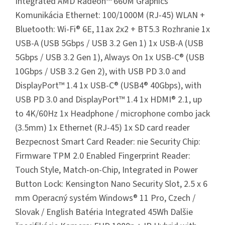
Integrated AMD Radeon™ 660M Graphics
Komunikácia Ethernet: 100/1000M (RJ-45) WLAN +
Bluetooth: Wi-Fi® 6E, 11ax 2x2 + BT5.3 Rozhranie 1x
USB-A (USB 5Gbps / USB 3.2 Gen 1) 1x USB-A (USB
5Gbps / USB 3.2 Gen 1), Always On 1x USB-C® (USB
10Gbps / USB 3.2 Gen 2), with USB PD 3.0 and
DisplayPort™ 1.4 1x USB-C® (USB4® 40Gbps), with
USB PD 3.0 and DisplayPort™ 1.4 1x HDMI® 2.1, up
to 4K/60Hz 1x Headphone / microphone combo jack
(3.5mm) 1x Ethernet (RJ-45) 1x SD card reader
Bezpecnost Smart Card Reader: nie Security Chip:
Firmware TPM 2.0 Enabled Fingerprint Reader:
Touch Style, Match-on-Chip, Integrated in Power
Button Lock: Kensington Nano Security Slot, 2.5 x 6
mm Operacný systém Windows® 11 Pro, Czech /
Slovak / English Batéria Integrated 45Wh Dalšie