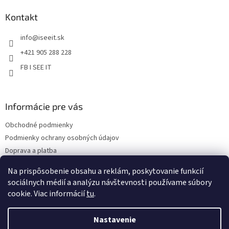
p
ä
Kontakt
t
info
@
iseeit.sk
i
e
+421 905 288 228
FB I SEE IT
Informácie pre vás
Obchodné podmienky
Podmienky ochrany osobných údajov
Doprava a platba
Reklamácie
Na prispôsobenie obsahu a reklám, poskytovanie funkcií
Kontakty
sociálnych médií a analýzu návštevnosti používame súbory
cookie. Viac informácií
tu
.
Nastavenie