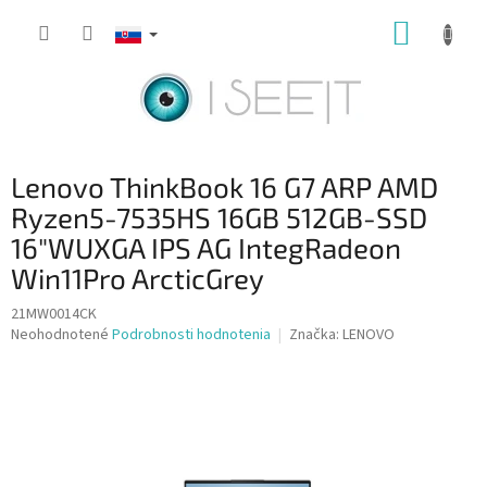
Prejsť
NÁKUP
na
obsah
KOŠÍK
Lenovo ThinkBook 16 G7 ARP AMD
Ryzen5-7535HS 16GB 512GB-SSD
16"WUXGA IPS AG IntegRadeon
Win11Pro ArcticGrey
21MW0014CK
Priemerné
Neohodnotené
Podrobnosti hodnotenia
Značka:
LENOVO
hodnotenie
produktu
je
0,0
z
5
hviezdičiek.