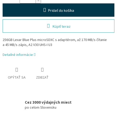
Pridať do košíka
Kúpiť teraz
256GB Lexar Blue Plus microSDXC s adaptérom, až 170 MB/s čítanie
a 45 MB/s zápis, A2 V30 UHS-I U3
Detailné informácie
OPÝTAŤ SA
ZDIEĽAŤ
Cez 3000 výdajných miest
po celom Slovensku