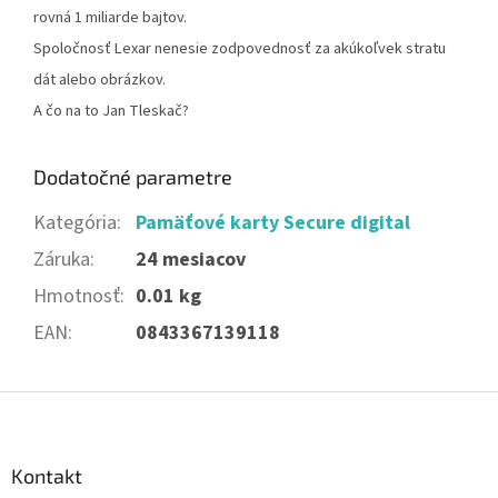
rovná 1 miliarde bajtov.
Spoločnosť Lexar nenesie zodpovednosť za akúkoľvek stratu
dát alebo obrázkov.
A čo na to Jan Tleskač?
Dodatočné parametre
Kategória
:
Pamäťové karty Secure digital
Záruka
:
24 mesiacov
Hmotnosť
:
0.01 kg
EAN
:
0843367139118
Z
á
p
ä
Kontakt