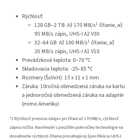
Rýchlosť:
1
128 GB–2 TB: Až 170 MB/s
čítanie, až
95 MB/s zápis, UHS-I A2 V30
1
32–64 GB: Až 100 MB/s
čítanie, až
20 MB/s zápis, UHS-I A1 V10
Prevádzková teplota: 0–70 °C
Skladovacia teplota: -25–85 °C
Rozmery (ŠxVxH): 15 x 11 x 1 mm
Záruka: 10ročná obmedzená záruka na kartu
a jednoročná obmedzená záruka na adaptér
(mimo Ameriku)
*1 Rýchlosť prenosu údajov pri čítaní až 170 MB/s, rýchlosť
zápisu nižšia. Navrhnuté s použitím pokročilej technológie na
dosiahnutie rýchlosti čítania presahujúcej špecifikáciu UHS-I