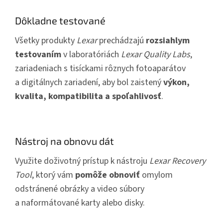
Dôkladne testované
Všetky produkty
Lexar
prechádzajú
rozsiahlym
testovaním
v laboratóriách
Lexar Quality Labs
,
zariadeniach s tisíckami rôznych fotoaparátov
a digitálnych zariadení, aby bol zaistený
výkon,
kvalita, kompatibilita a spoľahlivosť
.
Nástroj na obnovu dát
Využite doživotný prístup k nástroju
Lexar Recovery
Tool
, ktorý vám
pomôže obnoviť
omylom
odstránené obrázky a video súbory
a naformátované karty alebo disky.