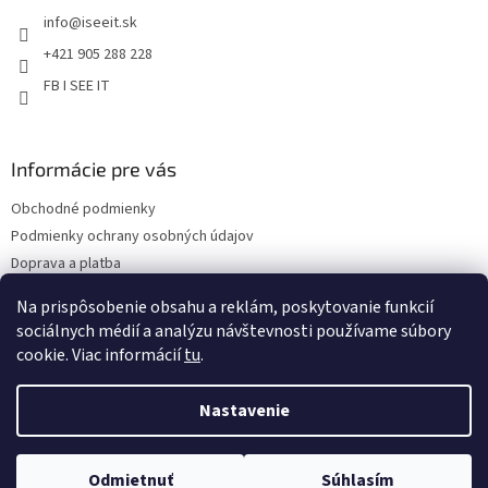
t
info
@
iseeit.sk
i
e
+421 905 288 228
FB I SEE IT
Informácie pre vás
Obchodné podmienky
Podmienky ochrany osobných údajov
Doprava a platba
Reklamácie
Na prispôsobenie obsahu a reklám, poskytovanie funkcií
Kontakty
sociálnych médií a analýzu návštevnosti používame súbory
cookie. Viac informácií
tu
.
Nastavenie
Copyright 2026
Eshop I SEE IT
. Všetky práva vyhradené.
Upraviť
Odmietnuť
Súhlasím
nastavenie cookies