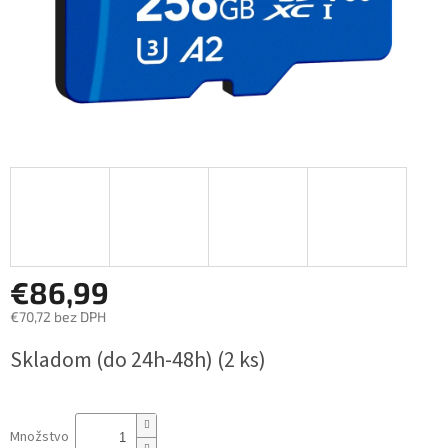
€86,99
€70,72 bez DPH
Jednotková
Skladom (do 24h-48h)
(2 ks)
cena:
Množstvo