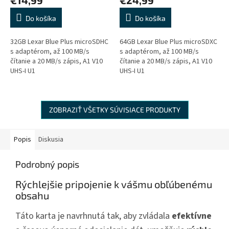
Do košíka
Do košíka
32GB Lexar Blue Plus microSDHC
64GB Lexar Blue Plus microSDXC
s adaptérom, až 100 MB/s
s adaptérom, až 100 MB/s
čítanie a 20 MB/s zápis, A1 V10
čítanie a 20 MB/s zápis, A1 V10
UHS-I U1
UHS-I U1
ZOBRAZIŤ VŠETKY SÚVISIACE PRODUKTY
Popis
Diskusia
Podrobný popis
Rýchlejšie pripojenie k vášmu obľúbenému
obsahu
Táto karta je navrhnutá tak, aby zvládala
efektívne