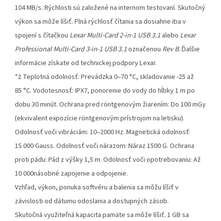
104 MB/s. Rýchlosti sú založené na internom testovaní. Skutočný
výkon sa môže líšiť. Plná rýchlosť čítania sa dosiahne iba v
spojení s čítačkou
Lexar Multi-Card 2-in-1 USB 3.1
alebo
Lexar
Professional Multi-Card 3-in-1 USB 3.1
označenou
Rev B
. Ďalšie
informácie získate od technickej podpory Lexar.
*2 Teplotná odolnosť: Prevádzka 0–70 °C, skladovanie -25 až
85 °C. Vodotesnosť: IPX7, ponorenie do vody do hĺbky 1 m po
dobu 30 minút. Ochrana pred röntgenovým žiarením: Do 100 mGy
(ekvivalent expozície röntgenovým prístrojom na letisku).
Odolnosť voči vibráciám: 10–2000 Hz. Magnetická odolnosť:
15 000 Gauss. Odolnosť voči nárazom: Náraz 1500 G. Ochrana
proti pádu: Pád z výšky 1,5 m. Odolnosť voči opotrebovaniu: Až
10 000násobné zapojenie a odpojenie.
Vzhľad, výkon, ponuka softvéru a balenia sa môžu líšiť v
závislosti od dátumu odoslania a dostupných zásob.
Skutočná využiteľná kapacita pamäte sa môže líšiť. 1 GB sa