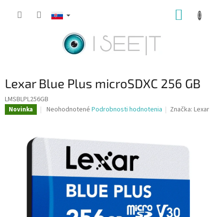
Prejsť
NÁKUP
na
obsah
KOŠÍK
Lexar Blue Plus microSDXC 256 GB
LMSBLPL256GB
Priemerné
Neohodnotené
Podrobnosti hodnotenia
Značka:
Lexar
Novinka
hodnotenie
produktu
je
0,0
z
5
hviezdičiek.