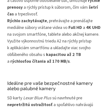
a časovo úsporné odosielanie dát, umožňuje
rýchle
prenosy
a rýchly prístup k súborom, čím vám
šetrí
čas
a trpezlivosť.
Rýchlo zachytávajte
, prehrávajte a prenášajte
mediálne súbory vrátane videa vo
Full HD
a
4K UHD
na svojom smartfóne, tablete alebo akčnej kamere.
Využite výkonnostnú triedu A2 na rýchly prístup
k aplikáciám smartfónu a ukladajte viac svojho
obľúbeného obsahu s
kapacitou až 2 TB
a
rýchlosťou čítania až 170 MB/s
.
Ideálne pre vaše bezpečnostné kamery
alebo palubné kamery
SD karty
Lexar Blue Plus
sú navrhnuté pre
nepretržitú ostražitosť
a spoľahlivo nahrávajú