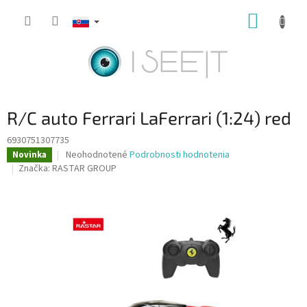
Prejsť
NÁKUP
na
obsah
KOŠÍK
R/C auto Ferrari LaFerrari (1:24) red
6930751307735
Priemerné
Neohodnotené
Podrobnosti hodnotenia
Novinka
hodnotenie
Značka:
RASTAR GROUP
produktu
je
0,0
z
5
hviezdičiek.