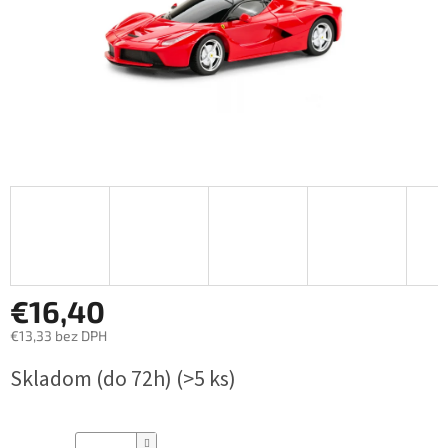
€16,40
€13,33 bez DPH
Jednotková
Skladom (do 72h)
(>5 ks)
cena: