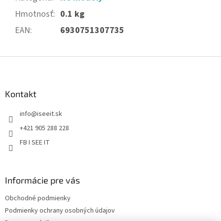
Hmotnosť
:
0.1 kg
EAN
:
6930751307735
Z
á
p
ä
Kontakt
t
info
@
iseeit.sk
i
e
+421 905 288 228
FB I SEE IT
Informácie pre vás
Obchodné podmienky
Podmienky ochrany osobných údajov