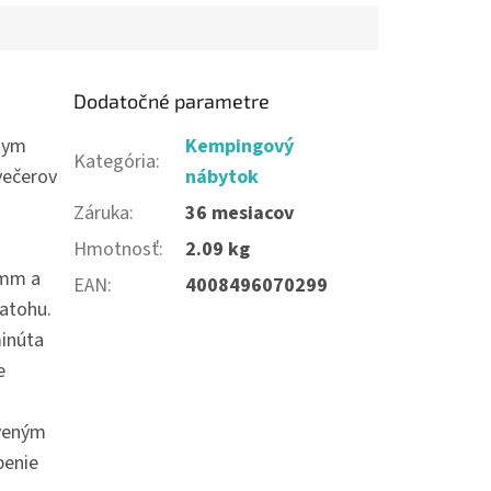
Dodatočné parametre
nym
Kempingový
Kategória
:
večerov
nábytok
Záruka
:
36 mesiacov
Hmotnosť
:
2.09 kg
 mm a
EAN
:
4008496070299
batohu.
minúta
e
rveným
benie