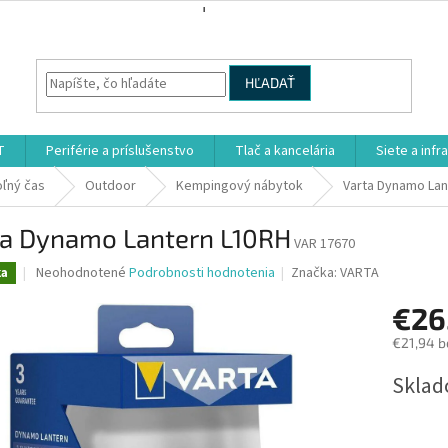
HĽADAŤ
T
Periférie a príslušenstvo
Tlač a kancelária
Siete a infr
oľný čas
Outdoor
Kempingový nábytok
Varta Dynamo Lan
ta Dynamo Lantern L10RH
VAR 17670
Priemerné
Neohodnotené
Podrobnosti hodnotenia
Značka:
VARTA
ka
hodnotenie
produktu
€26
je
€21,94 b
0,0
z
Jednotk
Sklad
5
cena:
hviezdičiek.