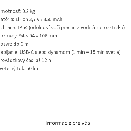
motnosť: 0.2 kg
atéria: Li-Ion 3,7 V / 350 mAh
chrana: IP54 (odolnosť voči prachu a vodnému rozstreku)
ozmery: 94 × 94 × 106 mm
osvit: do 6 m
abíjanie: USB-C alebo dynamom (1 min = 15 min svetla)
revádzkový čas: až 12 h
vetelný tok: 50 lm
Informácie pre vás