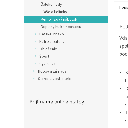
Ďalekohľady
Popi
Fľaše a kelímky
Kempingový nábytok
Pod
Doplnky ku kempovaniu
Detské ihrisko
Vďa
Kufre a batohy
spo
Oblečenie
pod
Šport
Cyklistika
Hobby a záhrada
K
Starostlivosť o telo
h
D
t
Prijímame online platby
s
T
s