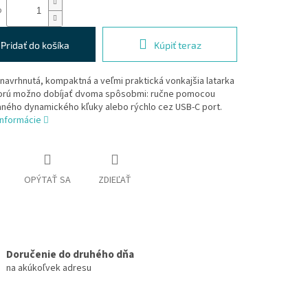
o
Pridať do košíka
Kúpiť teraz
navrhnutá, kompaktná a veľmi praktická vonkajšia latarka
ktorú možno dobíjať dvoma spôsobmi: ručne pomocou
aného dynamického kľuky alebo rýchlo cez USB-C port.
informácie
OPÝTAŤ SA
ZDIEĽAŤ
Doručenie do druhého dňa
na akúkoľvek adresu