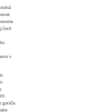
odolná
ienok.
vesenie
 časti
zku
iamo v
ás
ým
s
0RH
o garáže.
alebo