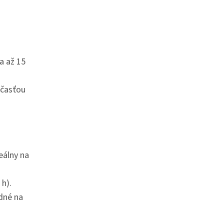
a až 15
účasťou
eálny na
 h).
odné na