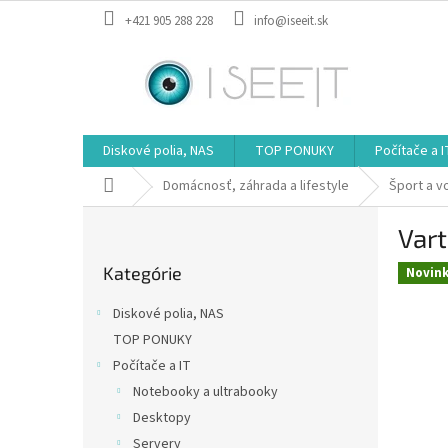
Prejsť
+421 905 288 228
info@iseeit.sk
na
obsah
Diskové polia, NAS
TOP PONUKY
Počítače a I
Domov
Domácnosť, záhrada a lifestyle
Šport a v
B
Var
o
Preskočiť
č
Kategórie
kategórie
Novin
n
ý
Diskové polia, NAS
p
TOP PONUKY
a
Počítače a IT
n
e
Notebooky a ultrabooky
l
Desktopy
Servery