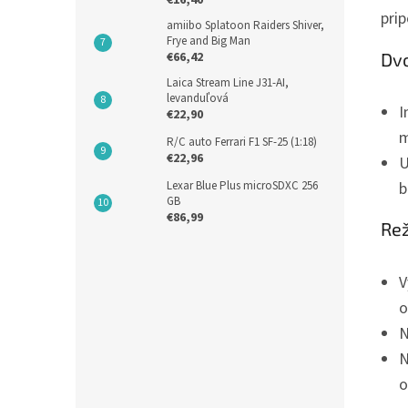
€16,40
prip
amiibo Splatoon Raiders Shiver,
Frye and Big Man
Dvo
€66,42
Laica Stream Line J31-AI,
levanduľová
I
€22,90
m
R/C auto Ferrari F1 SF-25 (1:18)
€22,96
U
Lexar Blue Plus microSDXC 256
b
GB
€86,99
Rež
V
o
N
N
o