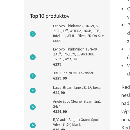
z
O
Top 10 produktov
v
P
Lenovo ThinkBook, 16 G9, 5-
210H, 16'', WUXGA, 16GB, 1TB,
d
Intel int, W11H, Silver, 3R On-Site
z
€885
I
Lenovo ThinkVision T24i-40
23.8'', IPS,16:9, 1920x1080,
ú
1500:1, 4ms, 3R
€139
V
d
JBL Tune 780NC Lavender
€129,99
Ked
Laica Stream Line J31-LF, biela
€22,90
nes
Ariete Spot Cleaner Steam 5in1
nad
2484
výp
€129,90
nena
R/C auto Bugatti Grand Sport
Vitese (1:24) black
Kedy