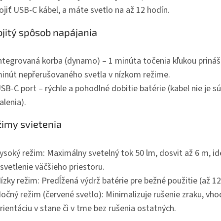
ojiť USB-C kábel, a máte svetlo na až 12 hodín.
jitý spôsob napájania
ntegrovaná korba (dynamo) – 1 minúta točenia kľukou prináš
inút nepřerušovaného svetla v nízkom režime.
SB-C port – rýchle a pohodlné dobitie batérie (kabel nie je s
alenia).
imy svietenia
ysoký režim: Maximálny svetelný tok 50 lm, dosvit až 6 m, id
svetlenie väčšieho priestoru.
ízky režim: Predĺžená výdrž batérie pre bežné použitie (až 12
očný režim (červené svetlo): Minimalizuje rušenie zraku, vh
rientáciu v stane či v tme bez rušenia ostatných.