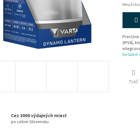
Množstv
Precízne 
(IP54), 
integrov
Detailné 
TLAČ
Cez 3000 výdajných miest
po celom Slovensku