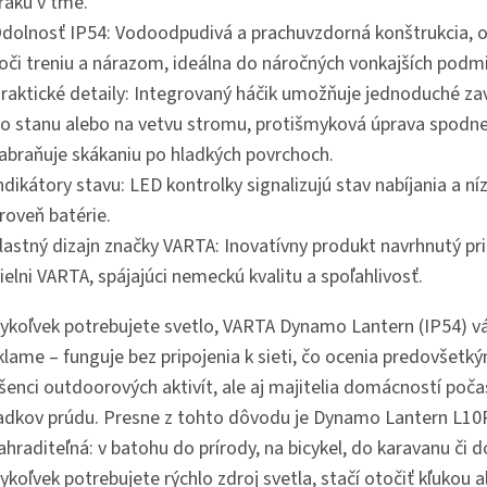
raku v tme.
dolnosť IP54: Vodoodpudivá a prachuvzdorná konštrukcia, 
oči treniu a nárazom, ideálna do náročných vonkajších podm
raktické detaily: Integrovaný háčik umožňuje jednoduché za
o stanu alebo na vetvu stromu, protišmyková úprava spodnej
abraňuje skákaniu po hladkých povrchoch.
ndikátory stavu: LED kontrolky signalizujú stav nabíjania a ní
roveň batérie.
lastný dizajn značky VARTA: Inovatívny produkt navrhnutý pr
ielni VARTA, spájajúci nemeckú kvalitu a spoľahlivosť.
ykoľvek potrebujete svetlo, VARTA Dynamo Lantern (IP54) v
klame – funguje bez pripojenia k sieti, čo ocenia predovšetk
šenci outdoorových aktivít, ale aj majitelia domácností poča
adkov prúdu. Presne z tohto dôvodu je Dynamo Lantern L1
hraditeľná: v batohu do prírody, na bicykel, do karavanu či d
koľvek potrebujete rýchlo zdroj svetla, stačí otočiť kľukou 