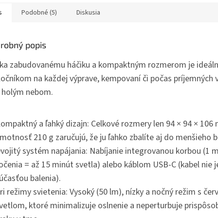
s
Podobné (5)
Diskusia
robný popis
ka zabudovanému háčiku a kompaktným rozmerom je ideál
ločníkom na každej výprave, kempovaní či počas príjemných 
 holým nebom.
ompaktný a ľahký dizajn: Celkové rozmery len 94 × 94 × 106
motnosť 210 g zaručujú, že ju ľahko zbalíte aj do menšieho 
vojitý systém napájania: Nabíjanie integrovanou korbou (1 
očenia = až 15 minút svetla) alebo káblom USB-C (kabel nie j
účasťou balenia).
ri režimy svietenia: Vysoký (50 lm), nízky a nočný režim s če
vetlom, ktoré minimalizuje oslnenie a neperturbuje prispôso