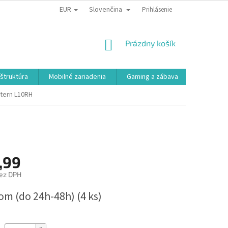
EUR
Slovenčina
Prihlásenie
NÁKUPNÝ
Prázdny košík
KOŠÍK
aštruktúra
Mobilné zariadenia
Gaming a zábava
Smart a e
tern L10RH
,99
ez DPH
ová
om (do 24h-48h)
(4 ks)