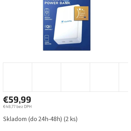
€59,99
€48,77 bez DPH
Jednotková
Skladom (do 24h-48h)
(2 ks)
cena: