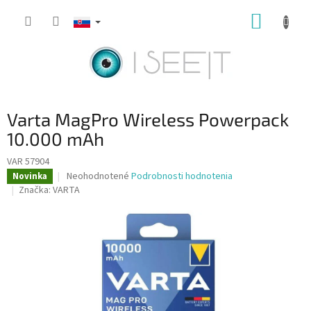
Prejsť
NÁKUP
na
obsah
KOŠÍK
Varta MagPro Wireless Powerpack
10.000 mAh
VAR 57904
Priemerné
Neohodnotené
Podrobnosti hodnotenia
Novinka
hodnotenie
Značka:
VARTA
produktu
je
0,0
z
5
hviezdičiek.