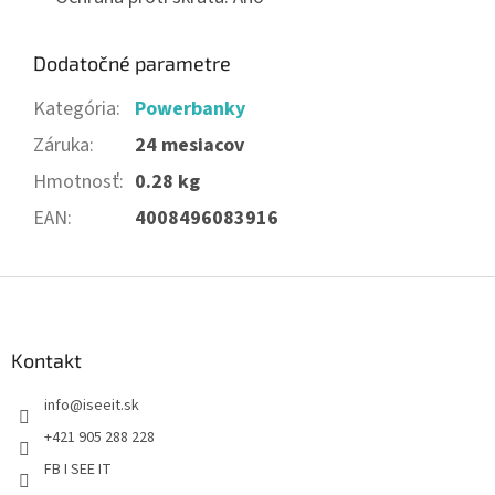
Dodatočné parametre
Kategória
:
Powerbanky
Záruka
:
24 mesiacov
Hmotnosť
:
0.28 kg
EAN
:
4008496083916
Z
á
p
ä
Kontakt
t
info
@
iseeit.sk
i
e
+421 905 288 228
FB I SEE IT