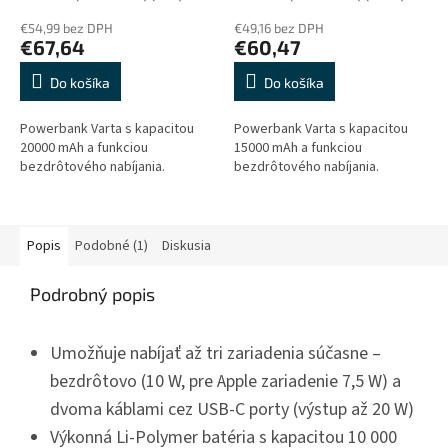
€54,99 bez DPH
€49,16 bez DPH
€67,64
€60,47
Do košíka
Do košíka
Powerbank Varta s kapacitou
Powerbank Varta s kapacitou
20000 mAh a funkciou
15000 mAh a funkciou
bezdrôtového nabíjania.
bezdrôtového nabíjania.
Popis
Podobné (1)
Diskusia
Podrobný popis
Umožňuje nabíjať až tri zariadenia súčasne –
bezdrôtovo (10 W, pre Apple zariadenie 7,5 W) a
dvoma káblami cez USB-C porty (výstup až 20 W)
Výkonná Li-Polymer batéria s kapacitou 10 000