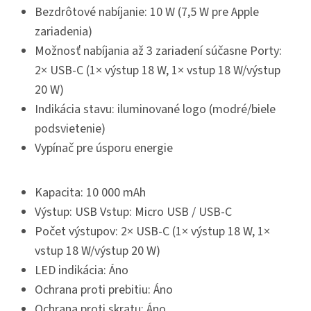
Bezdrôtové nabíjanie: 10 W (7,5 W pre Apple
zariadenia)
Možnosť nabíjania až 3 zariadení súčasne Porty:
2× USB-C (1× výstup 18 W, 1× vstup 18 W/výstup
20 W)
Indikácia stavu: iluminované logo (modré/biele
podsvietenie)
Vypínač pre úsporu energie
Kapacita: 10 000 mAh
Výstup: USB Vstup: Micro USB / USB-C
Počet výstupov: 2× USB-C (1× výstup 18 W, 1×
vstup 18 W/výstup 20 W)
LED indikácia: Áno
Ochrana proti prebitiu: Áno
Ochrana proti skratu: Áno