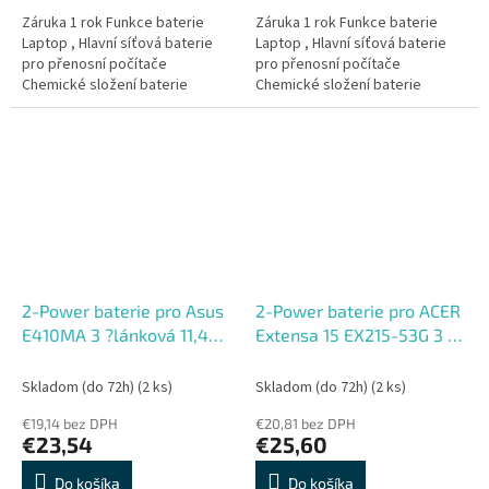
Záruka 1 rok Funkce baterie
Záruka 1 rok Funkce baterie
Laptop , Hlavní síťová baterie
Laptop , Hlavní síťová baterie
pro přenosní počítače
pro přenosní počítače
Chemické složení baterie
Chemické složení baterie
Lithiový polymer , Lehká nabíjecí
Lithiový polymer , Lehká nabíjecí
Počet článků v baterii 2 Články...
Počet článků v baterii 3 Články...
2-Power baterie pro Asus
2-Power baterie pro ACER
E410MA 3 ?lánková 11,4V
Extensa 15 EX215-53G 3 ?
3600mAh
lánková Baterie do
Laptopu 11,4V 3400mAh
Skladom (do 72h)
(2 ks)
Skladom (do 72h)
(2 ks)
€19,14 bez DPH
€20,81 bez DPH
€23,54
€25,60
Do košíka
Do košíka