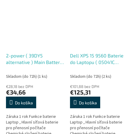
Počet článků 3 Články Napeti
Počet článků v baterii 4 Články...
11,3 V...
2-power ( 39DY5
Dell XPS 15 9560 Baterie
alternative ) Main Battery
do Laptopu ( 05041C
Pack 11.4V 38Wh
5D91C 5XJ28 6GTPY
alternative) 11,4V
Skladom (do 72h)
(1 ks)
Skladom (do 72h)
(2 ks)
8083mAh 97Wh
€28,18 bez DPH
€101,88 bez DPH
€34,66
€125,31
Do košíka
Do košíka
Záruka 1 rok Funkce baterie
Záruka 1 rok Funkce baterie
Laptop , Hlavní síťová baterie
Laptop , Hlavní síťová baterie
pro přenosní počítače
pro přenosní počítače
Chemické složení baterie
Chemické složení baterie