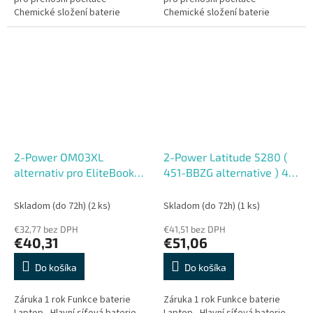
Chemické složení baterie
Chemické složení baterie
Lithiový polymer , Lehká nabíjecí
Lithium ion , Vysoce výkonný
Počet článků 6 Články Napeti
nový typ nabíjecí baterie. Počet
11,6 V...
článků 6...
2-Power OM03XL
2-Power Latitude 5280 (
alternativ pro EliteBook
451-BBZG alternative ) 4 ?
x360 1030 G2 Main
lánková Baterie do
Battery Pack 11.55V
Laptopu 7,6V 8500mAh
Skladom (do 72h)
(2 ks)
Skladom (do 72h)
(1 ks)
4700mAh
€32,77 bez DPH
€41,51 bez DPH
€40,31
€51,06
Do košíka
Do košíka
Záruka 1 rok Funkce baterie
Záruka 1 rok Funkce baterie