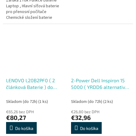
Záruka 1 rok Funkce baterie
Laptop , Hlavní síťová baterie
pro přenosní počítače
Chemické složení baterie
Lithiový polymer , Lehká nabíjecí
Počet článků v baterii 4 Články...
LENOVO L20B2PF0 ( 2
2-Power Dell Inspiron 15
článková Baterie ) do
5000 ( YRDD6 alternative
Laptopu 7,8V 4950mAh
) 3 ?lánková Baterie do
Laptopu 11,4V 3685mAh
Skladom (do 72h)
(1 ks)
Skladom (do 72h)
(2 ks)
€65,26 bez DPH
€26,80 bez DPH
€80,27
€32,96
Do košíka
Do košíka