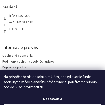
p
a
ä
Kontakt
c
t
i
info
@
iseeit.sk
i
e
p
e
+421 905 288 228
r
FB I SEE IT
v
k
y
v
Informácie pre vás
ý
p
Obchodné podmienky
i
s
Podmienky ochrany osobných údajov
u
Doprava a platba
Reklamácie
Na prispôsobenie obsahu a reklám, poskytovanie funkcií
Kontakty
sociálnych médií a analýzu návštevnosti používame súbory
cookie. Viac informácií
tu
.
Nastavenie