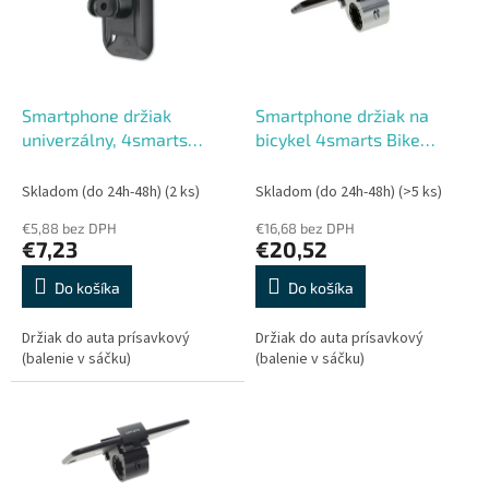
s
r
p
o
r
d
o
u
d
k
Smartphone držiak
Smartphone držiak na
u
t
univerzálny, 4smarts
bicykel 4smarts Bike
k
o
Universal Adapter Active
Holder RingMount,
t
v
Pro for Smartphones,
strieborný
Skladom (do 24h-48h)
(2 ks)
Skladom (do 24h-48h)
(>5 ks)
o
čierny
€5,88 bez DPH
€16,68 bez DPH
v
€7,23
€20,52
Do košíka
Do košíka
Držiak do auta prísavkový
Držiak do auta prísavkový
(balenie v sáčku)
(balenie v sáčku)