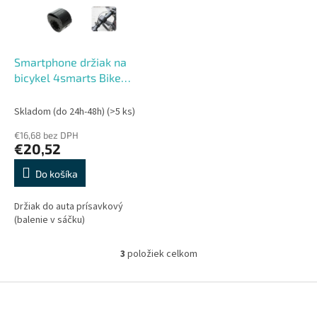
Smartphone držiak na
bicykel 4smarts Bike
Holder RingMount, čierny
Skladom (do 24h-48h)
(>5 ks)
€16,68 bez DPH
€20,52
Do košíka
Držiak do auta prísavkový
(balenie v sáčku)
3
položiek celkom
O
v
l
Z
á
á
d