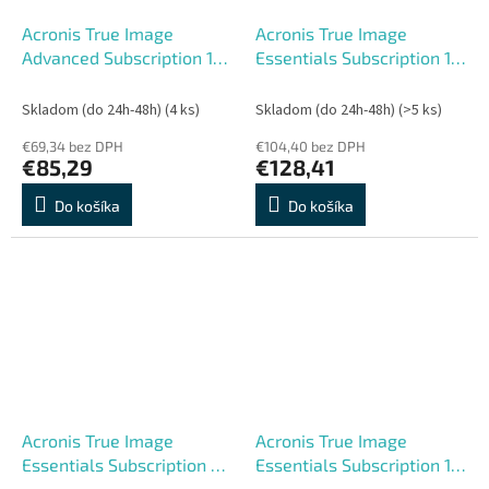
Acronis True Image
Acronis True Image
Advanced Subscription 1
Essentials Subscription 1
Computer + 500 GB
Computer - 3 years
Acronis Cloud Storage - 1
subscription ESD
Skladom (do 24h-48h)
(4 ks)
Skladom (do 24h-48h)
(>5 ks)
year Sub
€69,34 bez DPH
€104,40 bez DPH
€85,29
€128,41
Do košíka
Do košíka
Acronis True Image
Acronis True Image
Essentials Subscription 3
Essentials Subscription 1
Computers - 1 year
Computer - 1 year