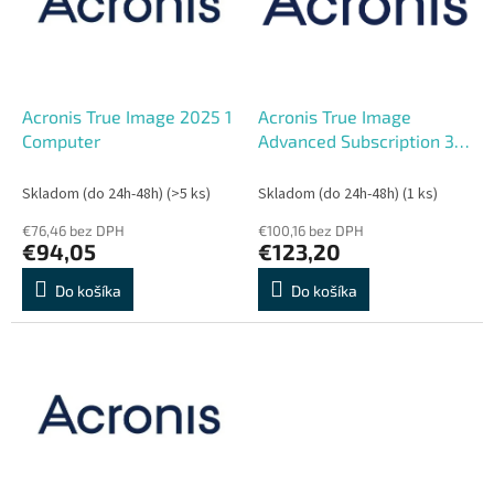
s
r
p
o
r
d
o
u
d
k
Acronis True Image 2025 1
Acronis True Image
u
t
Computer
Advanced Subscription 3
k
o
Computers + 500 GB
t
v
Acronis Cloud Storage - 1
Skladom (do 24h-48h)
(>5 ks)
Skladom (do 24h-48h)
(1 ks)
o
year Sub
€76,46 bez DPH
€100,16 bez DPH
v
€94,05
€123,20
Do košíka
Do košíka