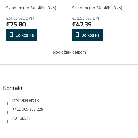
subscription ESD
subscription ESD
Skladom (do 24h-48h)
(3 ks)
Skladom (do 24h-48h)
(3 ks)
€61,63 bez DPH
€38,53 bez DPH
€75,80
€47,39
Do košíka
Do košíka
6
položiek celkom
O
v
l
Z
á
á
d
p
a
ä
Kontakt
c
t
i
info
@
iseeit.sk
i
e
p
e
+421 905 288 228
r
FB I SEE IT
v
k
y
v