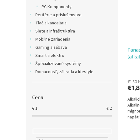
i
p
PC Komponenty
s
r
Periférie a príslušenstvo
p
o
r
d
Tlač a kancelária
o
u
Siete a infraštruktúra
d
k
Mobilné zariadenia
u
t
Gaming a zábava
Panas
k
o
Smart a elektro
(alka
t
v
Blist
o
Špecializované systémy
v
Domácnosť, záhrada a lifestyle
€1,50 
€1,8
Cena
Alkali
Alkali
€
1
€
2
mignon
napětí
mm hmo