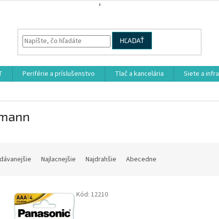
HĽADAŤ
T
Periférie a príslušenstvo
Tlač a kancelária
Siete a infr
mann
dávanejšie
Najlacnejšie
Najdrahšie
Abecedne
Kód:
12210