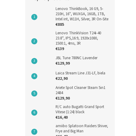
Lenovo ThinkBook, 16 G9, 5-
210H, 16'', WUXGA, 16GB, 1TB,
Intel int, W11H, Silver, 3R On-Site
€885
Lenovo ThinkVision T24i-40
23.8'', IPS,16:9, 1920x1080,
1500:1, 4ms, 3R
€139
JBL Tune 780NC Lavender
€129,99
Laica Stream Line J31-LF, biela
€22,90
Ariete Spot Cleaner Steam 5in1
2484
€129,90
R/C auto Bugatti Grand Sport
Vitese (1:24) black
€16,40
amiibo Splatoon Raiders Shiver,
Frye and Big Man