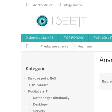
Prejsť
+421 905 288 228
info@iseeit.sk
na
obsah
Diskové polia, NAS
TOP PONUKY
Počítače a I
Domov
Predávané značky
Ansmann
B
Ans
o
Preskočiť
č
Kategórie
kategórie
n
R
ý
Diskové polia, NAS
a
p
Najpre
TOP PONUKY
d
a
Počítače a IT
e
n
V
n
e
Notebooky a ultrabooky
ý
i
l
Desktopy
p
e
Servery