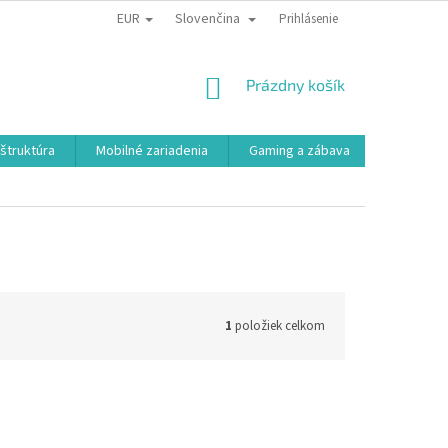
EUR
Slovenčina
Prihlásenie
NÁKUPNÝ
Prázdny košík
KOŠÍK
aštruktúra
Mobilné zariadenia
Gaming a zábava
Smart a e
1
položiek celkom