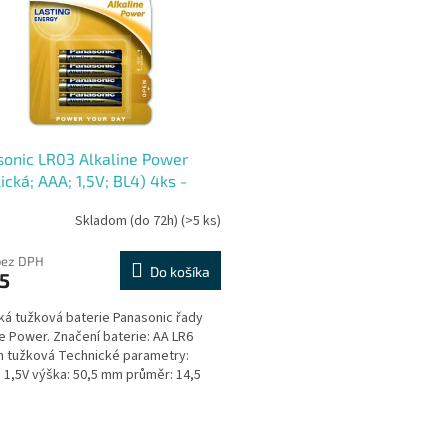
onic LR03 Alkaline Power
lická; AAA; 1,5V; BL4) 4ks -
er
Skladom (do 72h)
(>5 ks)
bez DPH
Do košíka
5
cká tužková baterie Panasonic řady
ne Power. Značení baterie: AA LR6
 tužková Technické parametry:
: 1,5V výška: 50,5 mm průměr: 14,5
tnost:...
O
v