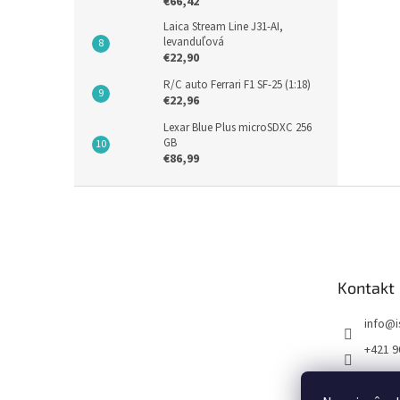
€66,42
Laica Stream Line J31-AI,
levanduľová
€22,90
R/C auto Ferrari F1 SF-25 (1:18)
€22,96
Lexar Blue Plus microSDXC 256
GB
€86,99
Z
á
p
ä
t
Kontakt
i
e
info
@
+421 9
FB I SE