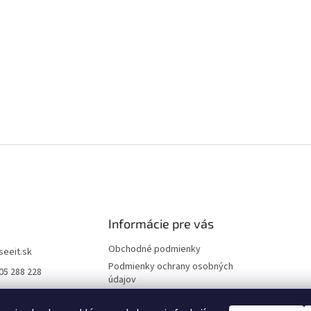
Informácie pre vás
Obchodné podmienky
iseeit.sk
Podmienky ochrany osobných
05 288 228
údajov
E IT
Doprava a platba