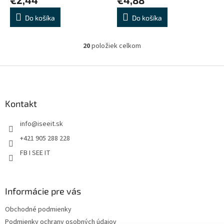
Do košíka
Do košíka
20
položiek celkom
O
v
l
Z
á
á
d
p
a
ä
Kontakt
c
t
i
info
@
iseeit.sk
i
e
p
e
+421 905 288 228
r
FB I SEE IT
v
k
y
v
Informácie pre vás
ý
p
Obchodné podmienky
i
s
Podmienky ochrany osobných údajov