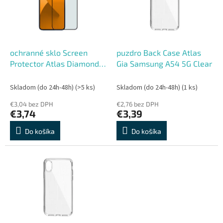
s
r
p
o
r
d
o
u
d
k
ochranné sklo Screen
puzdro Back Case Atlas
u
t
Protector Atlas Diamond
Gia Samsung A54 5G Clear
k
o
Samsung A14 4G/5G
t
v
Skladom (do 24h-48h)
(>5 ks)
Skladom (do 24h-48h)
(1 ks)
o
€3,04 bez DPH
€2,76 bez DPH
v
€3,74
€3,39
Do košíka
Do košíka