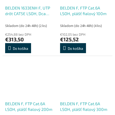
BELDEN 1633ENH F, UTP
BELDEN F, FTP Cat.6A
drôt CAT5E LSOH, Dca
LSOH, plášť fialový 100m
305m sivý
Skladom (do 24h-48h)
(2 ks)
Skladom (do 24h-48h)
(4 ks)
€254,88 bez DPH
€102,05 bez DPH
€313,50
€125,52
Do košíka
Do košíka
BELDEN F, FTP Cat.6A
BELDEN F, FTP Cat.6A
LSOH, plášť fialový 200m
LSOH, plášť fialový 300m