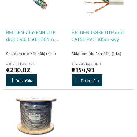
s
r
p
o
r
d
o
u
d
k
BELDEN 7965ENH UTP
BELDEN 1583E UTP drôt
u
t
drôt Cat6 LSOH 305m
CAT5E PVC 305m sivý
k
o
fialový
t
v
Skladom (do 24h-48h)
(4 ks)
Skladom (do 24h-48h)
(1 ks)
o
€187,01 bez DPH
€125,96 bez DPH
v
€230,02
€154,93
Do košíka
Do košíka