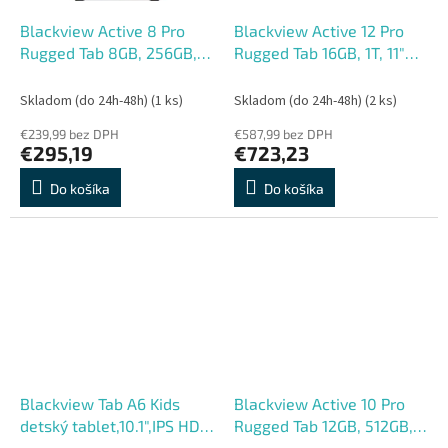
Blackview Active 8 Pro
Blackview Active 12 Pro
Rugged Tab 8GB, 256GB,
Rugged Tab 16GB, 1T, 11"
10,36" FHD IPS MT6878
FHD,IPS 90Hz Corning
Octa-core, 16, 48 MP,
Glass 3, 120" projektor,
Skladom (do 24h-48h)
(1 ks)
Skladom (do 24h-48h)
(2 ks)
22000 mA, oranžový
Cierny
€239,99 bez DPH
€587,99 bez DPH
€295,19
€723,23
Do košíka
Do košíka
Blackview Tab A6 Kids
Blackview Active 10 Pro
detský tablet,10.1",IPS HD
Rugged Tab 12GB, 512GB,
800*1280,Octa-
10.95" FHD IPS 90Hz