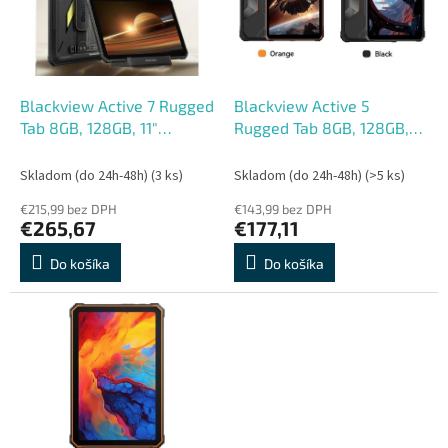
s
r
p
o
r
d
o
u
d
k
Blackview Active 7 Rugged
Blackview Active 5
u
t
Tab 8GB, 128GB, 11"
Rugged Tab 8GB, 128GB,
k
o
FHD,60Hz Corning Glass 3,
8,7" FHD, Corning Glass 3,
t
v
13MP, 20MP Night vision
13MP, 16MP, Android 15,
Skladom (do 24h-48h)
(3 ks)
Skladom (do 24h-48h)
(>5 ks)
o
Cam, Android 15, Cierny
Cierny
€215,99 bez DPH
€143,99 bez DPH
v
€265,67
€177,11
Do košíka
Do košíka