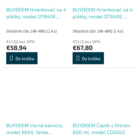
BUYDEEM Hriankovač na 4
BUYDEEM Hriankovač na 4
plátky, model DT640E,
plátky, model DT640E,
farba nerezová oceľ, EU
farba jemná žltá, EU
Skladom (do 24h-48h)
(1 ks)
Skladom (do 24h-48h)
(1 ks)
€47,92 bez DPH
€55,12 bez DPH
€58,94
€67,80
Do košíka
Do košíka
BUYDEEM Varná kanvica,
BUYDEEM Čajník s filtrom
model K640, farba
800 ml, model CD2002
nerezová oceľ, EU