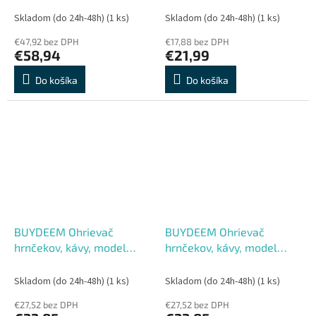
Skladom (do 24h-48h)
(1 ks)
Skladom (do 24h-48h)
(1 ks)
€47,92 bez DPH
€17,88 bez DPH
€58,94
€21,99
Do košíka
Do košíka
BUYDEEM Ohrievač
BUYDEEM Ohrievač
hrnčekov, kávy, model
hrnčekov, kávy, model
OA2001, farba jemná žltá
OA2001, farba
atramentová sivá
Skladom (do 24h-48h)
(1 ks)
Skladom (do 24h-48h)
(1 ks)
€27,52 bez DPH
€27,52 bez DPH