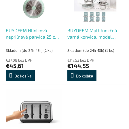
s
r
p
o
r
d
o
u
d
k
BUYDEEM Hliníková
BUYDEEM Multifunkčná
u
t
nepriľnavá panvica 25 cm,
varná konvica, model
k
o
model CP151, farba útulná
K1594T, farba zelená, EU
t
v
zelená
Skladom (do 24h-48h)
(2 ks)
Skladom (do 24h-48h)
(1 ks)
o
€37,08 bez DPH
€117,52 bez DPH
v
€45,61
€144,55
Do košíka
Do košíka