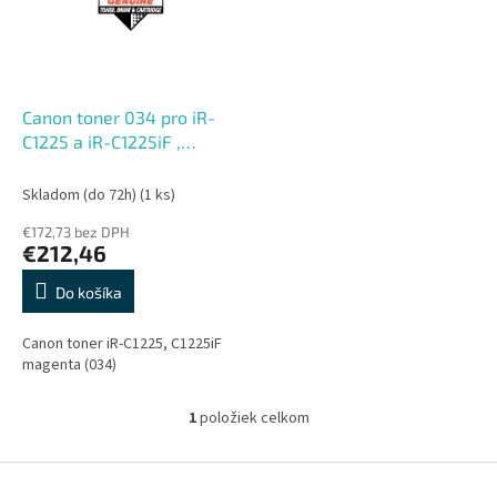
s
r
p
o
r
d
o
u
d
k
Canon toner 034 pro iR-
u
t
C1225 a iR-C1225iF ,
k
o
Magenta , 7300str.
t
v
Skladom (do 72h)
(1 ks)
o
€172,73 bez DPH
v
€212,46
Do košíka
Canon toner iR-C1225, C1225iF
magenta (034)
1
položiek celkom
O
v
l
Z
á