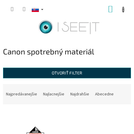
Prejsť
NÁKUP
na
obsah
KOŠÍK
Canon spotrebný materiál
OTVORIŤ FILTER
R
a
Najpredávanejšie
Najlacnejšie
Najdrahšie
Abecedne
d
e
V
n
ý
i
p
e
i
p