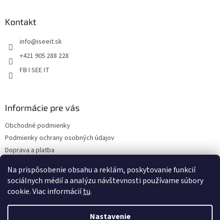
á
d
p
a
ä
Kontakt
c
t
i
info
@
iseeit.sk
i
e
p
e
+421 905 288 228
r
FB I SEE IT
v
k
y
v
Informácie pre vás
ý
p
Obchodné podmienky
i
s
Podmienky ochrany osobných údajov
u
Doprava a platba
Reklamácie
Na prispôsobenie obsahu a reklám, poskytovanie funkcií
Kontakty
sociálnych médií a analýzu návštevnosti používame súbory
cookie. Viac informácií
tu
.
Nastavenie